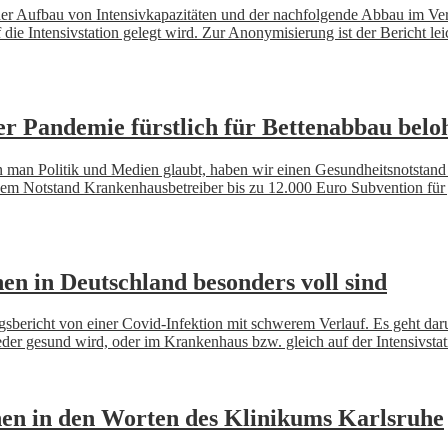
h der Aufbau von Intensivkapazitäten und der nachfolgende Abbau im Ve
f die Intensivstation gelegt wird. Zur Anonymisierung ist der Bericht l
r Pandemie fürstlich für Bettenabbau beloh
 man Politik und Medien glaubt, haben wir einen Gesundheitsnotstan
diesem Notstand Krankenhausbetreiber bis zu 12.000 Euro Subvention fü
en in Deutschland besonders voll sind
ngsbericht von einer Covid-Infektion mit schwerem Verlauf. Es geht da
der gesund wird, oder im Krankenhaus bzw. gleich auf der Intensivstati
onen in den Worten des Klinikums Karlsruhe