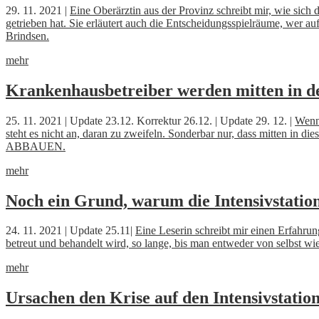
29. 11. 2021 |
Eine Oberärztin aus der Provinz schreibt mir, wie sic
getrieben hat. Sie erläutert auch die Entscheidungsspielräume, wer au
Brindsen.
mehr
Krankenhausbetreiber werden mitten in de
25. 11. 2021 | Update 23.12. Korrektur 26.12. | Update 29. 12. |
Wenn
steht es nicht an, daran zu zweifeln. Sonderbar nur, dass mitten in 
ABBAUEN.
mehr
Noch ein Grund, warum die Intensivstation
24. 11. 2021 | Update 25.11|
Eine Leserin schreibt mir einen Erfahru
betreut und behandelt wird, so lange, bis man entweder von selbst wie
mehr
Ursachen den Krise auf den Intensivstati