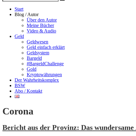
Suche
nach
Start
Blog / Autor
Über den Autor
Meine Bücher
Video & Audio
Geld
Geldwesen
Geld einfach erklärt
Geldsystem
Bargeld
#BargeldChallenge
Gold
Kryptowährungen
Der Wahrheitskomplex
BSW
Abo / Kontakt
Corona
Bericht aus der Provinz: Das wundersame 