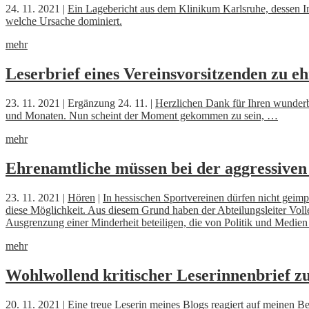
24. 11. 2021 |
Ein Lagebericht aus dem Klinikum Karlsruhe, dessen Inte
welche Ursache dominiert.
mehr
Leserbrief eines Vereinsvorsitzenden zu e
23. 11. 2021 | Ergänzung 24. 11. |
Herzlichen Dank für Ihren wunderb
und Monaten. Nun scheint der Moment gekommen zu sein, …
mehr
Ehrenamtliche müssen bei der aggressive
23. 11. 2021 |
Hören
|
In hessischen Sportvereinen dürfen nicht geim
diese Möglichkeit. Aus diesem Grund haben der Abteilungsleiter Volle
Ausgrenzung einer Minderheit beteiligen, die von Politik und Medie
mehr
Wohlwollend kritischer Leserinnenbrief
20. 11. 2021 |
Eine treue Leserin meines Blogs reagiert auf meinen Be