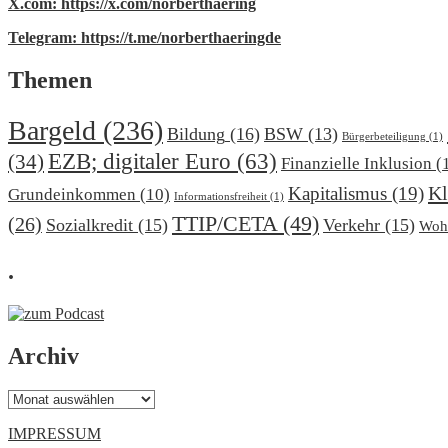
X.com: https://x.com/norberthaering
Telegram: https://t.me/norberthaeringde
Themen
Bargeld
(236)
Bildung
(16)
BSW
(13)
Bürgerbeteiligung
(1)
EZB; digitaler Euro
(63)
(34)
Finanzielle Inklusion
(
Kl
Kapitalismus
(19)
Grundeinkommen
(10)
Informationsfreiheit
(1)
TTIP/CETA
(49)
(26)
Sozialkredit
(15)
Verkehr
(15)
Woh
.
Archiv
Archiv
IMPRESSUM