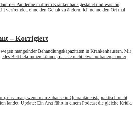
rlauf der Pandemie in ihrem Krankenhaus gestaltet und was ihn
eicht verfremdet, ohne den Gehalt zu ändern. Ich nenne den Ort mal
nt – Korrigiert
d wegen mangelnder Behandlungskapazitäten in Krankenhäusern. Mir
r jedes Bett bekommen können, das sie nicht etwa aufbauen, sonder
rum, dass man, wenn man zuhause in Quarantäne ist, praktisch nicht
on landet. Update: Ein Arzt führt in einem Podcast die gleiche Kritik.