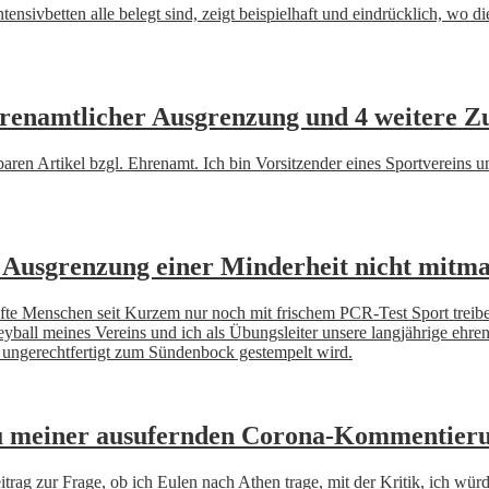
nsivbetten alle belegt sind, zeigt beispielhaft und eindrücklich, wo d
hrenamtlicher Ausgrenzung und 4 weitere Z
aren Artikel bzgl. Ehrenamt. Ich bin Vorsitzender eines Sportvereins
n Ausgrenzung einer Minderheit nicht mitm
pfte Menschen seit Kurzem nur noch mit frischem PCR-Test Sport treibe
yball meines Vereins und ich als Übungsleiter unsere langjährige ehren
n ungerechtfertigt zum Sündenbock gestempelt wird.
 zu meiner ausufernden Corona-Kommentier
itrag zur Frage, ob ich Eulen nach Athen trage, mit der Kritik, ich wü