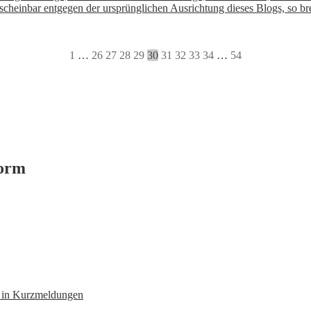
cheinbar entgegen der ursprünglichen Ausrichtung dieses Blogs, so b
1
…
26
27
28
29
30
31
32
33
34
…
54
form
n in Kurzmeldungen