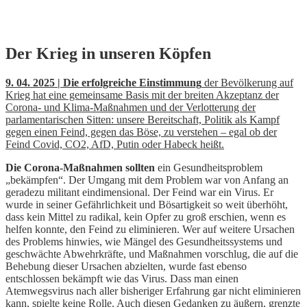
Skip
Der Krieg in unseren Köpfen
to
content
9. 04. 2025 | Die erfolgreiche Einstimmung
der Bevölkerung auf
Krieg hat eine gemeinsame Basis mit der breiten Akzeptanz der
Corona- und Klima-Maßnahmen und der Verlotterung der
parlamentarischen Sitten: unsere Bereitschaft, Politik als Kampf
gegen einen Feind, gegen das Böse, zu verstehen – egal ob der
Feind Covid, CO2, AfD, Putin oder Habeck heißt.
Die Corona-Maßnahmen sollten
ein Gesundheitsproblem
„bekämpfen“. Der Umgang mit dem Problem war von Anfang an
geradezu militant eindimensional. Der Feind war ein Virus. Er
wurde in seiner Gefährlichkeit und Bösartigkeit so weit überhöht,
dass kein Mittel zu radikal, kein Opfer zu groß erschien, wenn es
helfen konnte, den Feind zu eliminieren. Wer auf weitere Ursachen
des Problems hinwies, wie Mängel des Gesundheitssystems und
geschwächte Abwehrkräfte, und Maßnahmen vorschlug, die auf die
Behebung dieser Ursachen abzielten, wurde fast ebenso
entschlossen bekämpft wie das Virus. Dass man einen
Atemwegsvirus nach aller bisheriger Erfahrung gar nicht eliminieren
kann, spielte keine Rolle. Auch diesen Gedanken zu äußern, grenzte