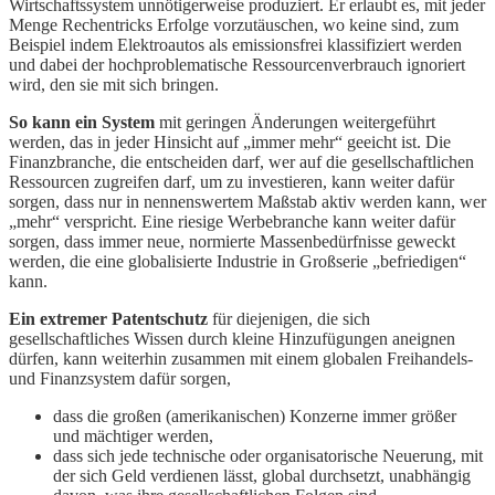
Wirtschaftssystem unnötigerweise produziert. Er erlaubt es, mit jeder
Menge Rechentricks Erfolge vorzutäuschen, wo keine sind, zum
Beispiel indem Elektroautos als emissionsfrei klassifiziert werden
und dabei der hochproblematische Ressourcenverbrauch ignoriert
wird, den sie mit sich bringen.
So kann ein System
mit geringen Änderungen weitergeführt
werden, das in jeder Hinsicht auf „immer mehr“ geeicht ist. Die
Finanzbranche, die entscheiden darf, wer auf die gesellschaftlichen
Ressourcen zugreifen darf, um zu investieren, kann weiter dafür
sorgen, dass nur in nennenswertem Maßstab aktiv werden kann, wer
„mehr“ verspricht. Eine riesige Werbebranche kann weiter dafür
sorgen, dass immer neue, normierte Massenbedürfnisse geweckt
werden, die eine globalisierte Industrie in Großserie „befriedigen“
kann.
Ein extremer Patentschutz
für diejenigen, die sich
gesellschaftliches Wissen durch kleine Hinzufügungen aneignen
dürfen, kann weiterhin zusammen mit einem globalen Freihandels-
und Finanzsystem dafür sorgen,
dass die großen (amerikanischen) Konzerne immer größer
und mächtiger werden,
dass sich jede technische oder organisatorische Neuerung, mit
der sich Geld verdienen lässt, global durchsetzt, unabhängig