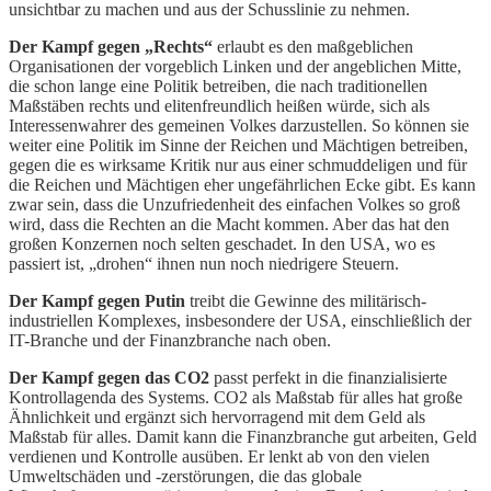
unsichtbar zu machen und aus der Schusslinie zu nehmen.
Der Kampf gegen „Rechts“
erlaubt es den maßgeblichen
Organisationen der vorgeblich Linken und der angeblichen Mitte,
die schon lange eine Politik betreiben, die nach traditionellen
Maßstäben rechts und elitenfreundlich heißen würde, sich als
Interessenwahrer des gemeinen Volkes darzustellen. So können sie
weiter eine Politik im Sinne der Reichen und Mächtigen betreiben,
gegen die es wirksame Kritik nur aus einer schmuddeligen und für
die Reichen und Mächtigen eher ungefährlichen Ecke gibt. Es kann
zwar sein, dass die Unzufriedenheit des einfachen Volkes so groß
wird, dass die Rechten an die Macht kommen. Aber das hat den
großen Konzernen noch selten geschadet. In den USA, wo es
passiert ist, „drohen“ ihnen nun noch niedrigere Steuern.
Der Kampf gegen Putin
treibt die Gewinne des militärisch-
industriellen Komplexes, insbesondere der USA, einschließlich der
IT-Branche und der Finanzbranche nach oben.
Der Kampf gegen das CO2
passt perfekt in die finanzialisierte
Kontrollagenda des Systems. CO2 als Maßstab für alles hat große
Ähnlichkeit und ergänzt sich hervorragend mit dem Geld als
Maßstab für alles. Damit kann die Finanzbranche gut arbeiten, Geld
verdienen und Kontrolle ausüben. Er lenkt ab von den vielen
Umweltschäden und -zerstörungen, die das globale