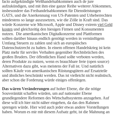
facto aufgekündigte Welthandelsabkommen auch de jure
aufzukündigen, und mit ihm eine ganze Reihe weiterer Abkommen,
insbesondere das Freihandelsabkommen für Dienstleistungen
GATS, und die Anerkennung von US-Patenten und Urheberrechten
mindestens so lange auszusetzen, wie die Zölle in Kraft sind. Das
würde Konzerne wie Microsoft, Apple und Disney extrem
viel Geld
kosten
und gleichzeitig den hiesigen Firmen und Konsumenten
nutzen. Die amerikanischen Digitalkonzerne und Plattformen
sollten darüber hinaus endlich genötigt werden in vernünftigem
Umfang Steuern zu zahlen und sich an europäisches
Datenschutzrecht zu halten. In einem offenen Handelskrieg ist kein
Platz mehr für serviles Verhalten gegenüber Rechtsbrüchen des
großen Bruders. Der öffentlichen Hand sollte verboten werden,
deren Produkte zu nutzen, wenn es brauchbare freie (open source)
Alternativen dazu gibt, was meistens der Fall ist. Und natürlich
sollten Käufe von amerikanischen Rüstungsgütern auf Ersatzteile
und ähnliches beschränkt werden. Das ist vielleicht nicht realistisch,
aber schon die Forderung würde einiges offenlegen.
Das wären Veränderungen
auf hoher Ebene, die die nötige
Souveränität schaffen würden, um auf nationaler Ebene
grundlegendere Reformen des Wirtschaftssystems anzugehen. Auf
diese will ich hier nicht näher eingehen, da das den Rahmen
sprengen würde. Hier wird auch jeder etwas andere Vorstellungen
haben. Worum es mir mit diesem Aufsatz geht, ist die Mahnung an