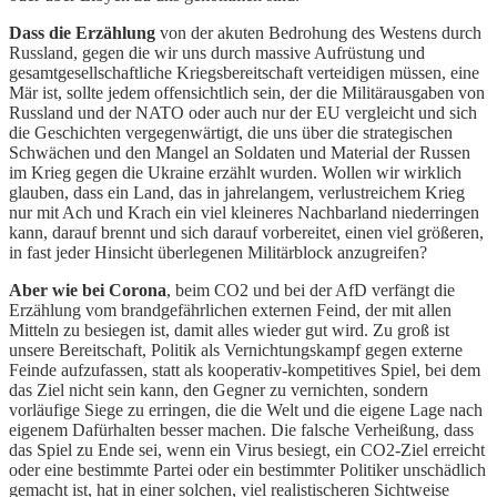
Dass die Erzählung
von der akuten Bedrohung des Westens durch
Russland, gegen die wir uns durch massive Aufrüstung und
gesamtgesellschaftliche Kriegsbereitschaft verteidigen müssen, eine
Mär ist, sollte jedem offensichtlich sein, der die Militärausgaben von
Russland und der NATO oder auch nur der EU vergleicht und sich
die Geschichten vergegenwärtigt, die uns über die strategischen
Schwächen und den Mangel an Soldaten und Material der Russen
im Krieg gegen die Ukraine erzählt wurden. Wollen wir wirklich
glauben, dass ein Land, das in jahrelangem, verlustreichem Krieg
nur mit Ach und Krach ein viel kleineres Nachbarland niederringen
kann, darauf brennt und sich darauf vorbereitet, einen viel größeren,
in fast jeder Hinsicht überlegenen Militärblock anzugreifen?
Aber wie bei Corona
, beim CO2 und bei der AfD verfängt die
Erzählung vom brandgefährlichen externen Feind, der mit allen
Mitteln zu besiegen ist, damit alles wieder gut wird. Zu groß ist
unsere Bereitschaft, Politik als Vernichtungskampf gegen externe
Feinde aufzufassen, statt als kooperativ-kompetitives Spiel, bei dem
das Ziel nicht sein kann, den Gegner zu vernichten, sondern
vorläufige Siege zu erringen, die die Welt und die eigene Lage nach
eigenem Dafürhalten besser machen. Die falsche Verheißung, dass
das Spiel zu Ende sei, wenn ein Virus besiegt, ein CO2-Ziel erreicht
oder eine bestimmte Partei oder ein bestimmter Politiker unschädlich
gemacht ist, hat in einer solchen, viel realistischeren Sichtweise