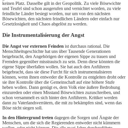
keinen Platz. Dasselbe gilt in der Geopolitik. Zu viele Bösewichte
und Teufel sind schon ausgerufen und vernichtet worden, zu viele
feindliche Länder besiegt worden, nur um von den nächsten
Bösewichten, den nächsten feindlichen Ländern oder einfach nur
Gesetzlosigkeit und Chaos abgelöst zu werden.
Die Instrumentalisierung der Angst
Die Angst vor externen Feinden
ist durchaus rational. Die
Menschheitsgeschichte hat uns über Tausende Generationen
beigebracht, den Angehörigen der eigenen Sippe zu trauen und
Fremden gegenüber misstrauisch zu sein. Denn diese könnten die
eigene Sippe überfallen wollen. Sie hat auch den Anführern
beigebracht, dass sie diese Furcht für sich instrumentalisieren
können, wenn ihnen entweder die Kontrolle zu entgleiten droht oder
sie ihre Kontrolle über die Gemeinschaft auf eine höhere Stufe
heben wollen. Dann genügt es, dem Volk eine äußere Bedrohung
einzureden oder einen Misstand Bösewichten zuzuschreiben, und
schon versammelt es sich hinter den Anführern. Kritiker werden
dann zu Vaterlandsverrätern, die mit zu bekämpfen sind, wenn das
Böse nicht siegen soll.
In den Hintergrund treten
dagegen die Sorgen und Ängste der
Menschen, um die sich die Regierenden entweder nicht kümmern
wollen, oder nicht können. Die alle zwei Jahre durchgeführte