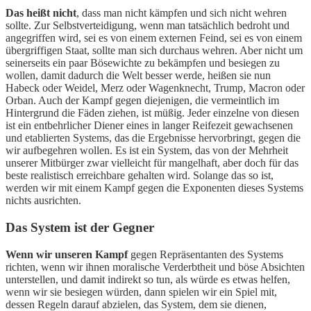
Das heißt nicht
, dass man nicht kämpfen und sich nicht wehren
sollte. Zur Selbstverteidigung, wenn man tatsächlich bedroht und
angegriffen wird, sei es von einem externen Feind, sei es von einem
übergriffigen Staat, sollte man sich durchaus wehren. Aber nicht um
seinerseits ein paar Bösewichte zu bekämpfen und besiegen zu
wollen, damit dadurch die Welt besser werde, heißen sie nun
Habeck oder Weidel, Merz oder Wagenknecht, Trump, Macron oder
Orban. Auch der Kampf gegen diejenigen, die vermeintlich im
Hintergrund die Fäden ziehen, ist müßig. Jeder einzelne von diesen
ist ein entbehrlicher Diener eines in langer Reifezeit gewachsenen
und etablierten Systems, das die Ergebnisse hervorbringt, gegen die
wir aufbegehren wollen. Es ist ein System, das von der Mehrheit
unserer Mitbürger zwar vielleicht für mangelhaft, aber doch für das
beste realistisch erreichbare gehalten wird. Solange das so ist,
werden wir mit einem Kampf gegen die Exponenten dieses Systems
nichts ausrichten.
Das System ist der Gegner
Wenn wir unseren Kampf
gegen Repräsentanten des Systems
richten, wenn wir ihnen moralische Verderbtheit und böse Absichten
unterstellen, und damit indirekt so tun, als würde es etwas helfen,
wenn wir sie besiegen würden, dann spielen wir ein Spiel mit,
dessen Regeln darauf abzielen, das System, dem sie dienen,