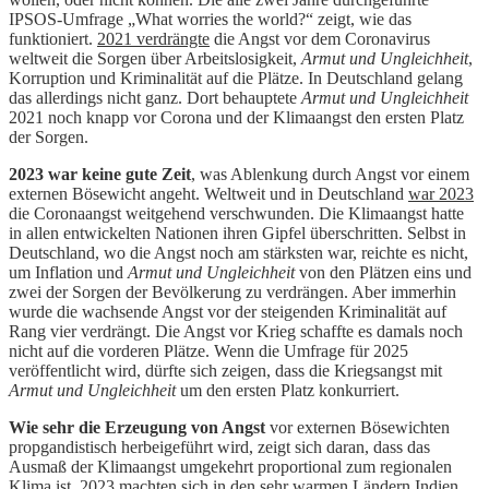
IPSOS-Umfrage „What worries the world?“ zeigt, wie das
funktioniert.
2021 verdrängte
die Angst vor dem Coronavirus
weltweit die Sorgen über Arbeitslosigkeit,
Armut und Ungleichheit
,
Korruption und Kriminalität auf die Plätze. In Deutschland gelang
das allerdings nicht ganz. Dort behauptete
Armut und Ungleichheit
2021 noch knapp vor Corona und der Klimaangst den ersten Platz
der Sorgen.
2023 war keine gute Zeit
, was Ablenkung durch Angst vor einem
externen Bösewicht angeht. Weltweit und in Deutschland
war 2023
die Coronaangst weitgehend verschwunden. Die Klimaangst hatte
in allen entwickelten Nationen ihren Gipfel überschritten. Selbst in
Deutschland, wo die Angst noch am stärksten war, reichte es nicht,
um Inflation und
Armut und Ungleichheit
von den Plätzen eins und
zwei der Sorgen der Bevölkerung zu verdrängen. Aber immerhin
wurde die wachsende Angst vor der steigenden Kriminalität auf
Rang vier verdrängt. Die Angst vor Krieg schaffte es damals noch
nicht auf die vorderen Plätze. Wenn die Umfrage für 2025
veröffentlicht wird, dürfte sich zeigen, dass die Kriegsangst mit
Armut und Ungleichheit
um den ersten Platz konkurriert.
Wie sehr die Erzeugung von Angst
vor externen Bösewichten
propgandistisch herbeigeführt wird, zeigt sich daran, dass das
Ausmaß der Klimaangst umgekehrt proportional zum regionalen
Klima ist. 2023 machten sich in den sehr warmen Ländern Indien,