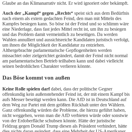
Glaube an das Klimanarrativ nicht. Er wird ignoriert oder bekämpft.
Auch der „Kampf“ gegen „Rechts“
speist sich aus dem Bedürfnis
nach einem als extern gedachten Feind, den man mit Mitteln des
Kampfes besiegen kann. So böse ist der Feind und so schlimm wäre
eine Niederlage, dass fast jedes Mittel recht ist, um ihn zu besiegen
und das Problem damit vermeintlich zu beseitigen. Da werden
Wahlen annulliert und aussichtsreiche Kandidaten juristisch verfolgt,
um ihnen die Möglichkeit der Kandidatur zu entziehen.
Althergebrachte parlamentarische Gepflogenheiten werden
missachtet oder zielgerichtet geändert, damit der Feind nicht normal
am parlamentarischen Betrieb teilhaben kann und dabei vielleicht
seinen bedrohlichen Charakter verlieren könnte.
Das Böse kommt von außen
Keine Rolle spielen darf
dabei, dass der politische Gegner
offenkundig kein außenstehender Feind ist, der mit einem Kampf bis
aufs Messer beseitigt werden kann. Die AfD ist in Deutschland auf
dem Weg zur Partei mit dem größten Rückhalt unter den Wählern.
Ganz offenkundig würden die Probleme, die hierzu geführt haben,
nicht weggehen, wenn man die AfD verbieten würde oder sonstwie
von der Erdoberfläche schubsen könnte. Hätte der juristische
Feldzug gegen Donald Trump diesen als Präsident verhindert, hätte
dies nichts daran geändert, dass eine Mehrheit der US-Amerikaner