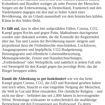
Kolumbien und Brasilien weniger als zehn Prozent der Menschen
Sorgen um die Erderwärmung, in Deutschland, Frankreich und den
Niederlanden dagegen ein drei mal so hoher Anteil einer
Bevölkerung, die im Urlaub massenhaft vor dem heimischen kühlen
Klima in den Süden flieht.
Es fällt auf,
dass in allen hier aufgezählten Fällen, Corona, CO2,
Kampf gegen Rechts und gegen Putin, Maßnahmen durchgesetzt
wurden oder diskutiert werden, die die Kontrolle der Regierenden
über das Tun und Lassen der Bevölkerung massiv steigern und
proportional dazu die Freiheitsrechte einschränken. Lockdowns,
Ausgangssperren und Impfpflicht, CO2-Budgetierung,
Heizungsgesetz und öffentliche Lebensstilbewertung,
Meinungskontrolle, Zensur und Hausdurchsuchungen,
„Freiheitsdienst“ oder Wehrpflicht, und natürlich in jedem Fall sehr
viel Steuergeld für den Kampf gegen das jeweilige Böse, das die
Bürger berappen sollen.
Damit die Ablenkung so gut funktioniert
wie wir das beim
Kampf gegen Corona, CO2, die AfD und Russland gesehen haben
und noch sehen, braucht es eine eingeübte Neigung der Menschen,
die Welt in Gut und Böse einzuteilen. Die christliche Religion – und
nicht nur diese – befördert das seit 2.000 Jahren in hervorragender
Weise. Heutzutage wirksamer ist wahrscheinlich die unablässige
Berieselung mit den Erzeugnissen aus Hollywood. Zu deren