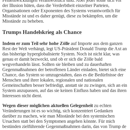
Fehlentwicklungen verantwortlich sind. Aber jeder sollte sich vor
der Illusion hüten, dass die Verderbtheit einzelner Parteien,
Organisationen oder Exponenten des Systems verantwortlich für
Misstände ist und es daher genügt, diese zu bekämpfen, um die
Misstände zu beheben.
Trumps Handelskrieg als Chance
Indem er zum Teil sehr hohe Zölle
auf Importe aus dem ganzen
Rest der Welt verhängt, legt US-Präsident Donald Trump die Axt an
das bisherige hyperglobalisierte System. Noch ist nicht klar, was
genau er damit bezweckt, und ob er sich die Zölle bald
wegverhandeln lässt. Sollten sie bleiben und zu dauerhaften
Gegenmaßnahmen der betroffenen Länder einladen, bietet sich eine
Chance, das System so umzugestalten, dass es die Bedürfnisse der
Menschen und ihrer lokalen, regionalen und nationalen
Gemeinschaften besser befriedigt, anstatt sie zu zwingen, sich an ein
System anzupassen, auf das sie keinen Einfluss haben und das ihren
Interessen nicht dient.
Wegen dieser möglichen aktuellen Gelegenheit
zu echten
Veränderungen ist es so wichtig, sich konzentriert Gedanken
darüber zu machen, wie man Misstände bei den systemischen
Ursachen statt bei den Symptomen angehen könnte. Für mich
bestünden zielführende Gegenmaßnahmen darin, das von Trump de