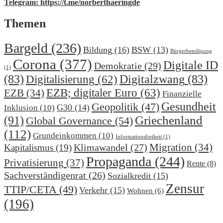
Telegram: https://t.me/norberthaeringde
Themen
Bargeld
(236)
Bildung
(16)
BSW
(13)
Bürgerbeteiligung
Corona
(377)
Digitale ID
Demokratie
(29)
(1)
(83)
Digitalzwang
(83)
Digitalisierung
(62)
EZB; digitaler Euro
(63)
EZB
(34)
Finanzielle
Gesundheit
Geopolitik
(47)
G30
(14)
Inklusion
(10)
(91)
Griechenland
Global Governance
(54)
(112)
Grundeinkommen
(10)
Informationsfreiheit
(1)
Migration
(34)
Klimawandel
(27)
Kapitalismus
(19)
Propaganda
(244)
Privatisierung
(37)
Rente
(8)
Sachverständigenrat
(26)
Sozialkredit
(15)
Zensur
TTIP/CETA
(49)
Verkehr
(15)
Wohnen
(6)
(196)