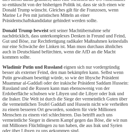
so enttäuscht von der bisherigen Politik ist, dass sie sich einen wie
Donald Trump wünscht. Gleiches gilt für die Franzosen, wenn
Marine Le Pen mit juristischen Mitteln an einer
Präsidentschaftskandidatur gehindert werden sollte.
Donald Trump beweist
seit seiner Machtübernahme sehr
nachdrücklich, dass unterkomplexes Denken in Freund und Feind,
Gut und Böse, zur Rechtfertigung radikaler Maßnahmen keinesfalls
nur eine Schwäche der Linken ist. Man muss durchaus ähnliches
auch in Deutschland befürchten, wenn die AfD an die Macht
kommen sollte.
Wladimir Putin und Russland
eignen sich nur vordergründig
besser als externer Feind, den man bekämpfen kann. Selbst wenn
Putin gewaltsam beseitigt würde, so wie der libysche Präsident
Muammar al-Gaddafi oder der irakische Präsident Saddam Hussein:
Russland und die Russen kann man ebensowenig von der
Erdoberfläche schubsen wie Libyen und die Libyer oder Irak und
die Iraker. Die Welt ist durch die Siege der vermeintlich Guten über
die vermeintlichen Teufel Gaddafi und Hussein nicht wie verheißen
zu einem besseren Ort geworden, sondern für viele Millionen
Menschen zu einem viel schlechteren. Das betrifft auch uns
vermeintliche Sieger in diesem Kampf gegen das Böse, die wir nun
mit Millionen Flüchtlingen zu tun haben, die aus Irak und Syrien
oder über Libyen zu uns gekommen sind.