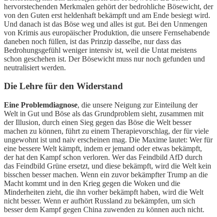
hervorstechenden Merkmalen gehört der bedrohliche Bösewicht, der
von den Guten erst heldenhaft bekämpft und am Ende besiegt wird.
Und danach ist das Böse weg und alles ist gut. Bei den Unmengen
von Krimis aus europäischer Produktion, die unsere Fernsehabende
daneben noch füllen, ist das Prinzip dasselbe, nur dass das
Bedrohungsgefühl weniger intensiv ist, weil die Untat meistens
schon geschehen ist. Der Bösewicht muss nur noch gefunden und
neutralisiert werden.
Die Lehre für den Widerstand
Eine Problemdiagnose
, die unsere Neigung zur Einteilung der
Welt in Gut und Böse als das Grundproblem sieht, zusammen mit
der Illusion, durch einen Sieg gegen das Böse die Welt besser
machen zu können, führt zu einem Therapievorschlag, der für viele
ungewohnt ist und naiv erscheinen mag. Die Maxime lautet: Wer für
eine bessere Welt kämpft, indem er jemand oder etwas bekämpft,
der hat den Kampf schon verloren. Wer das Feindbild AfD durch
das Feindbild Grüne ersetzt, und diese bekämpft, wird die Welt kein
bisschen besser machen. Wenn ein zuvor bekämpfter Trump an die
Macht kommt und in den Krieg gegen die Woken und die
Minderheiten zieht, die ihn vorher bekämpft haben, wird die Welt
nicht besser. Wenn er aufhört Russland zu bekämpfen, um sich
besser dem Kampf gegen China zuwenden zu können auch nicht.