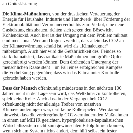
an Gotteslästerung.
Die Klima-Maßnahmen
, von der drastischen Verteuerung der
Energie für Haushalte, Industrie und Handwerk, über Förderung der
Elektromobilität und Verbrennerverbot bis zum Verbot, eine neue
Gasheizung einzubauen, richten sich gegen den Bösewicht
Kohlendioxid. Auch hier ist der Umgang mit dem Problem militant
eindimensional. Wer am Dogma zweifelt, dass allein das CO2 an
der Klimaerwärmung schuld ist, wird als „Klmaleugner“
mitbekämpft. Auch hier wird die Gefährlichkeit des Feindes so
stark dramatisiert, dass radikalste Maßnahmen und größte Opfer
gerechtfertigt werden können. Dem drohenden Untergang der
menschlichen Rasse steht – im Fall eines erfolgreichen Kampfes –
die Verheißung gegenüber, dass wir das Klima unter Kontrolle
gebracht haben werden.
Dass der Mensch
offenkundig mindestens in den nächsten 100
Jahren nicht in der Lage sein wird, das Weltklima zu kontrollieren,
spielt keine Rolle. Auch dass in der Vergangenheit CO2
offenkundig nicht der alleinige Treiber von massiven
Klimaveränderungen war, darf keine Rolle spielen. Wer darauf
hinweist, dass die vordergründig CO2-vermindernden Maßnahmen
in einem auf MEHR geeichten, hyperglobalisiert-kapitalistischen
Wirtschaftssystem nicht zum gewünschten Erfolg führen können,
wenn sich am System nichts ändert, dem hilft selbst ein fester