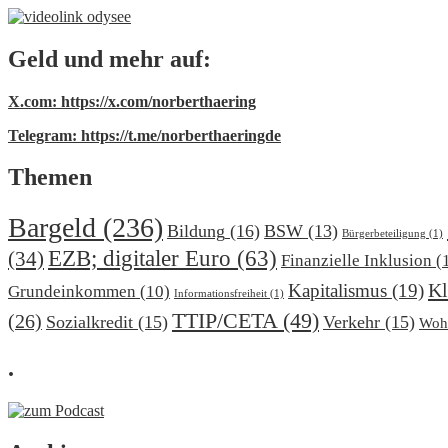
Geld und mehr auf:
X.com: https://x.com/norberthaering
Telegram: https://t.me/norberthaeringde
Themen
Bargeld
(236)
Bildung
(16)
BSW
(13)
Bürgerbeteiligung
(1)
EZB; digitaler Euro
(63)
(34)
Finanzielle Inklusion
(
Kl
Kapitalismus
(19)
Grundeinkommen
(10)
Informationsfreiheit
(1)
TTIP/CETA
(49)
(26)
Sozialkredit
(15)
Verkehr
(15)
Woh
.