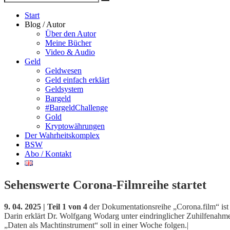
Suche
nach
Start
Blog / Autor
Über den Autor
Meine Bücher
Video & Audio
Geld
Geldwesen
Geld einfach erklärt
Geldsystem
Bargeld
#BargeldChallenge
Gold
Kryptowährungen
Der Wahrheitskomplex
BSW
Abo / Kontakt
Sehenswerte Corona-Filmreihe startet
9. 04. 2025 | Teil 1 von 4
der Dokumentationsreihe „Corona.film“ is
Darin erklärt Dr. Wolfgang Wodarg unter eindringlicher Zuhilfenahme h
„Daten als Machtinstrument“ soll in einer Woche folgen.|