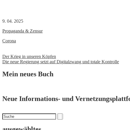
9. 04. 2025
Propaganda & Zensur
Corona
Beitrags-
Der Krieg in unseren Köpfen
Die neue Regierung setzt auf Digitalzwang und totale Kontrolle
Navigation
Mein neues Buch
Neue Informations- und Vernetzungsplatt
Suchen
Suche
nach
ausgewähltes