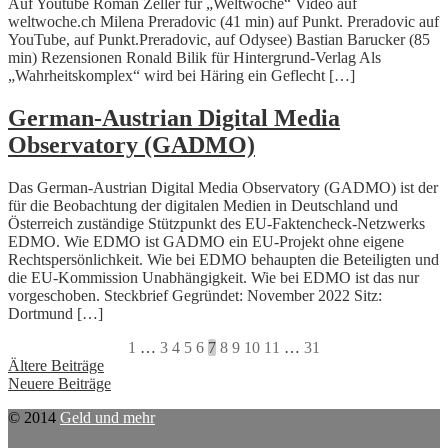
Auf Youtube Roman Zeller für „Weltwoche“ Video auf
weltwoche.ch Milena Preradovic (41 min) auf Punkt. Preradovic auf
YouTube, auf Punkt.Preradovic, auf Odysee) Bastian Barucker (85
min) Rezensionen Ronald Bilik für Hintergrund-Verlag Als
„Wahrheitskomplex“ wird bei Häring ein Geflecht […]
German-Austrian Digital Media
Observatory (GADMO)
Das German-Austrian Digital Media Observatory (GADMO) ist der
für die Beobachtung der digitalen Medien in Deutschland und
Österreich zuständige Stützpunkt des EU-Faktencheck-Netzwerks
EDMO. Wie EDMO ist GADMO ein EU-Projekt ohne eigene
Rechtspersönlichkeit. Wie bei EDMO behaupten die Beteiligten und
die EU-Kommission Unabhängigkeit. Wie bei EDMO ist das nur
vorgeschoben. Steckbrief Gegründet: November 2022 Sitz:
Dortmund […]
1
…
3
4
5
6
7
8
9
10
11
…
31
Beitragsnavigation
Ältere Beiträge
Neuere Beiträge
© 2014
Geld und mehr