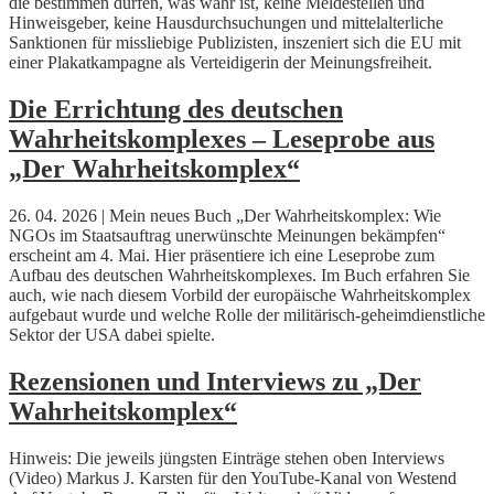
die bestimmen dürfen, was wahr ist, keine Meldestellen und
Hinweisgeber, keine Hausdurchsuchungen und mittelalterliche
Sanktionen für missliebige Publizisten, inszeniert sich die EU mit
einer Plakatkampagne als Verteidigerin der Meinungsfreiheit.
Die Errichtung des deutschen
Wahrheitskomplexes – Leseprobe aus
„Der Wahrheitskomplex“
26. 04. 2026 | Mein neues Buch „Der Wahrheitskomplex: Wie
NGOs im Staatsauftrag unerwünschte Meinungen bekämpfen“
erscheint am 4. Mai. Hier präsentiere ich eine Leseprobe zum
Aufbau des deutschen Wahrheitskomplexes. Im Buch erfahren Sie
auch, wie nach diesem Vorbild der europäische Wahrheitskomplex
aufgebaut wurde und welche Rolle der militärisch-geheimdienstliche
Sektor der USA dabei spielte.
Rezensionen und Interviews zu „Der
Wahrheitskomplex“
Hinweis: Die jeweils jüngsten Einträge stehen oben Interviews
(Video) Markus J. Karsten für den YouTube-Kanal von Westend