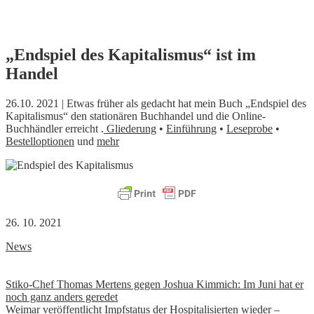
Skip
„Endspiel des Kapitalismus“ ist im
to
Handel
content
26.10. 2021 | Etwas früher als gedacht hat mein Buch „Endspiel des
Kapitalismus“ den stationären Buchhandel und die Online-
Buchhändler erreicht .
Gliederung
•
Einführung
•
Leseprobe
•
Bestelloptionen
und
mehr
26. 10. 2021
News
Beitrags-
Stiko-Chef Thomas Mertens gegen Joshua Kimmich: Im Juni hat er
noch ganz anders geredet
Navigation
Weimar veröffentlicht Impfstatus der Hospitalisierten wieder –