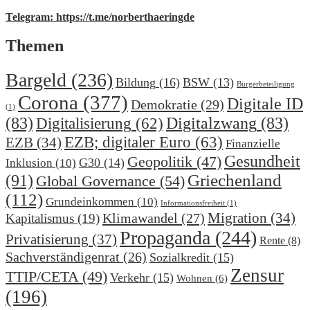
Telegram: https://t.me/norberthaeringde
Themen
Bargeld
(236)
Bildung
(16)
BSW
(13)
Bürgerbeteiligung
Corona
(377)
Digitale ID
Demokratie
(29)
(1)
(83)
Digitalzwang
(83)
Digitalisierung
(62)
EZB; digitaler Euro
(63)
EZB
(34)
Finanzielle
Gesundheit
Geopolitik
(47)
G30
(14)
Inklusion
(10)
(91)
Griechenland
Global Governance
(54)
(112)
Grundeinkommen
(10)
Informationsfreiheit
(1)
Migration
(34)
Klimawandel
(27)
Kapitalismus
(19)
Propaganda
(244)
Privatisierung
(37)
Rente
(8)
Sachverständigenrat
(26)
Sozialkredit
(15)
Zensur
TTIP/CETA
(49)
Verkehr
(15)
Wohnen
(6)
(196)