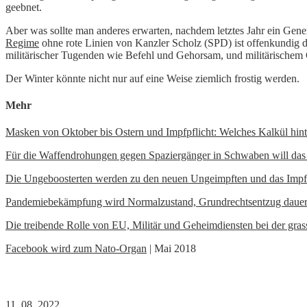
geebnet.
Aber was sollte man anderes erwarten, nachdem letztes Jahr ein Gener
Regime
ohne rote Linien von Kanzler Scholz (SPD) ist offenkundig d
militärischer Tugenden wie Befehl und Gehorsam, und militärischem G
Der Winter könnte nicht nur auf eine Weise ziemlich frostig werden.
Mehr
Masken von Oktober bis Ostern und Impfpflicht: Welches Kalkül hin
Für die Waffendrohungen gegen Spaziergänger in Schwaben will das St
Die Ungeboosterten werden zu den neuen Ungeimpften und das Impfp
Pandemiebekämpfung wird Normalzustand, Grundrechtsentzug dauerha
Die treibende Rolle von EU, Militär und Geheimdiensten bei der gras
Facebook wird zum Nato-Organ
| Mai 2018
11. 08. 2022