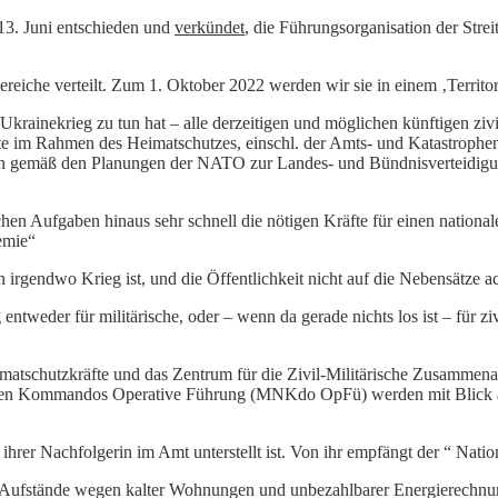
13. Juni entschieden und
verkündet
, die Führungsorganisation der Stre
 Bereiche verteilt. Zum 1. Oktober 2022 werden wir sie in einem ‚Terr
krainekrieg zu tun hat – alle derzeitigen und möglichen künftigen zi
äfte im Rahmen des Heimatschutzes, einschl. der Amts- und Katastrophenh
n gemäß den Planungen der NATO zur Landes- und Bündnisverteidigung
n Aufgaben hinaus sehr schnell die nötigen Kräfte für einen nationale
emie“
 irgendwo Krieg ist, und die Öffentlichkeit nicht auf die Nebensätze ac
ig entweder für militärische, oder – wenn da gerade nichts los ist – für
hutzkräfte und das Zentrum für die Zivil-Militärische Zusammenarbe
en Kommandos Operative Führung (MNKdo OpFü) werden mit Blick au
hrer Nachfolgerin im Amt unterstellt ist. Von ihr empfängt der “ Nation
 Aufstände wegen kalter Wohnungen und unbezahlbarer Energierechnu