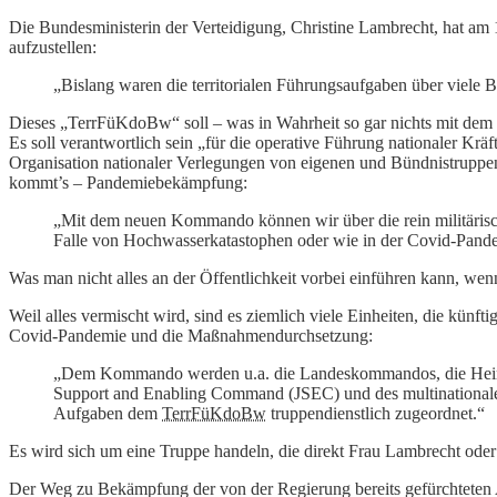
Die Bundesministerin der Verteidigung, Christine Lambrecht, hat am 
aufzustellen:
„Bislang waren die territorialen Führungsaufgaben über viele
Dieses „TerrFüKdoBw“ soll – was in Wahrheit so gar nichts mit dem U
Es soll verantwortlich sein „für die operative Führung nationaler Kr
Organisation nationaler Verlegungen von eigenen und Bündnistruppe
kommt’s – Pandemiebekämpfung:
„Mit dem neuen Kommando können wir über die rein militärische
Falle von Hochwasserkatastophen oder wie in der Covid-Pand
Was man nicht alles an der Öffentlichkeit vorbei einführen kann, wenn
Weil alles vermischt wird, sind es ziemlich viele Einheiten, die künft
Covid-Pandemie und die Maßnahmendurchsetzung:
„Dem Kommando werden u.a. die Landeskommandos, die Heimatsc
Support and Enabling Command (JSEC) und des multinational
Aufgaben dem
TerrFüKdoBw
truppendienstlich zugeordnet.“
Es wird sich um eine Truppe handeln, die direkt Frau Lambrecht oder i
Der Weg zu Bekämpfung der von der Regierung bereits gefürchteten