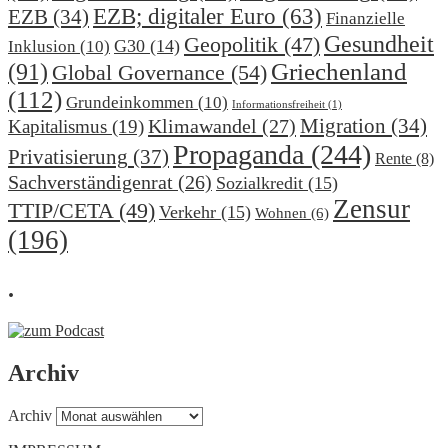
EZB; digitaler Euro
(63)
EZB
(34)
Finanzielle
Gesundheit
Geopolitik
(47)
G30
(14)
Inklusion
(10)
(91)
Griechenland
Global Governance
(54)
(112)
Grundeinkommen
(10)
Informationsfreiheit
(1)
Migration
(34)
Klimawandel
(27)
Kapitalismus
(19)
Propaganda
(244)
Privatisierung
(37)
Rente
(8)
Sachverständigenrat
(26)
Sozialkredit
(15)
Zensur
TTIP/CETA
(49)
Verkehr
(15)
Wohnen
(6)
(196)
.
Archiv
Archiv