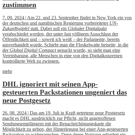
zustimmen
7. 09. 2024 | Am 22. und 23. September findet in New York ein von
der deutschen und namibischen Regierung vorbereiteter
UN-
Zukunftsgipfel
statt. Dabei soll ein Globaler Digitalpakt
verabschiedet werden, der unter fast völligem Ausschluss der
Öffentlichkeit und – soweit ich weiß – der Parlamente, bereits
ausverhandelt wurde. Schiebt man die Floskelwatte beiseite, in die
der
Global Digital Compact
gepackt wurde, so sieht man eine
Vereinbarung, alle Menschen in eine von den Digitalkonzernen
kontrollierte Welt zu zwingen.
mehr
DHL ignoriert mit seinen App-
gesteuerten Packstationen ungeniert das
neue Postgesetz
26. 08. 2024 | Das am 19. Juli in Kraft getretene neue Postgesetz
macht es DHL ausdrücklich zur Pflicht, nicht angetroffenen
Sendungsempfängern mit der Benachrichtigungskarte die
Möglichkeit zu geben, der Hinterlegung bei einer App-gesteuerten
Packstation zu widersprechen. Denn deren Nutzung erfordert ein