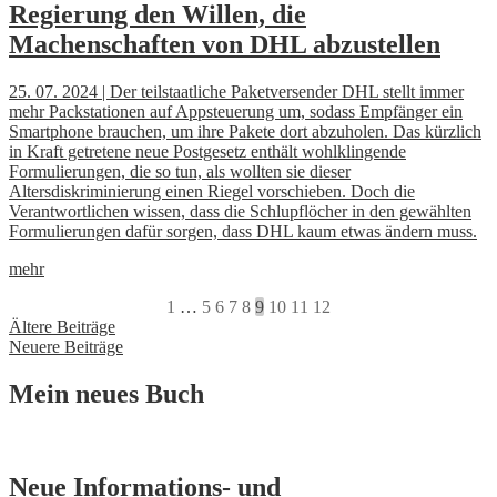
Regierung den Willen, die
Machenschaften von DHL abzustellen
25. 07. 2024 | Der teilstaatliche Paketversender DHL stellt immer
mehr Packstationen auf Appsteuerung um, sodass Empfänger ein
Smartphone brauchen, um ihre Pakete dort abzuholen. Das kürzlich
in Kraft getretene neue Postgesetz enthält wohlklingende
Formulierungen, die so tun, als wollten sie dieser
Altersdiskriminierung einen Riegel vorschieben. Doch die
Verantwortlichen wissen, dass die Schlupflöcher in den gewählten
Formulierungen dafür sorgen, dass DHL kaum etwas ändern muss.
mehr
1
…
5
6
7
8
9
10
11
12
Beitragsnavigation
Ältere Beiträge
Neuere Beiträge
Mein neues Buch
Neue Informations- und