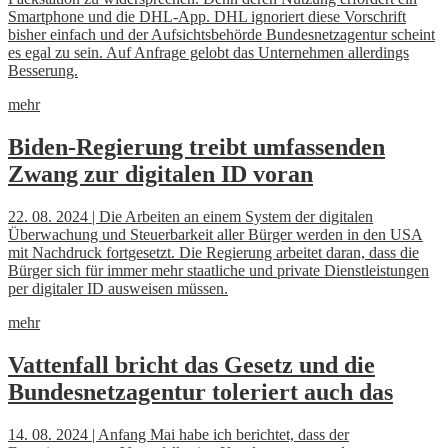
Smartphone und die DHL-App. DHL ignoriert diese Vorschrift
bisher einfach und der Aufsichtsbehörde Bundesnetzagentur scheint
es egal zu sein. Auf Anfrage gelobt das Unternehmen allerdings
Besserung.
mehr
Biden-Regierung treibt umfassenden
Zwang zur digitalen ID voran
22. 08. 2024 | Die Arbeiten an einem System der digitalen
Überwachung und Steuerbarkeit aller Bürger werden in den USA
mit Nachdruck fortgesetzt. Die Regierung arbeitet daran, dass die
Bürger sich für immer mehr staatliche und private Dienstleistungen
per digitaler ID ausweisen müssen.
mehr
Vattenfall bricht das Gesetz und die
Bundesnetzagentur toleriert auch das
14. 08. 2024 | Anfang Mai habe ich berichtet, dass der