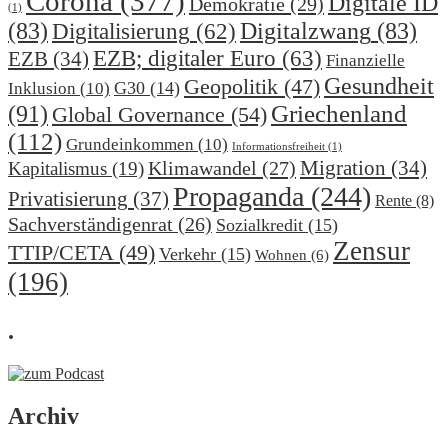
Corona
(377)
Digitale ID
Demokratie
(29)
(1)
(83)
Digitalzwang
(83)
Digitalisierung
(62)
EZB; digitaler Euro
(63)
EZB
(34)
Finanzielle
Gesundheit
Geopolitik
(47)
G30
(14)
Inklusion
(10)
(91)
Griechenland
Global Governance
(54)
(112)
Grundeinkommen
(10)
Informationsfreiheit
(1)
Migration
(34)
Klimawandel
(27)
Kapitalismus
(19)
Propaganda
(244)
Privatisierung
(37)
Rente
(8)
Sachverständigenrat
(26)
Sozialkredit
(15)
Zensur
TTIP/CETA
(49)
Verkehr
(15)
Wohnen
(6)
(196)
.
Archiv