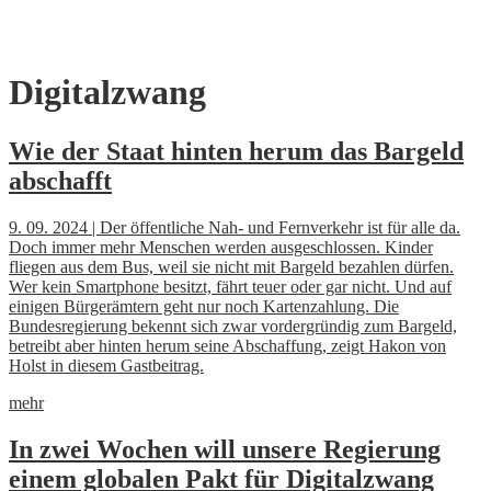
Skip
Digitalzwang
to
content
Wie der Staat hinten herum das Bargeld
abschafft
9. 09. 2024 | Der öffentliche Nah- und Fernverkehr ist für alle da.
Doch immer mehr Menschen werden ausgeschlossen. Kinder
fliegen aus dem Bus, weil sie nicht mit Bargeld bezahlen dürfen.
Wer kein Smartphone besitzt, fährt teuer oder gar nicht. Und auf
einigen Bürgerämtern geht nur noch Kartenzahlung. Die
Bundesregierung bekennt sich zwar vordergründig zum Bargeld,
betreibt aber hinten herum seine Abschaffung, zeigt Hakon von
Holst in diesem Gastbeitrag.
mehr
In zwei Wochen will unsere Regierung
einem globalen Pakt für Digitalzwang