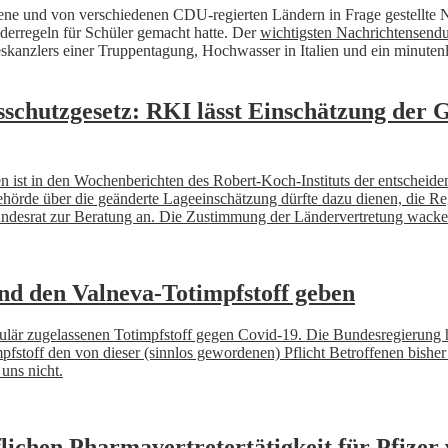
ttene und von verschiedenen CDU-regierten Ländern in Frage gestellte 
derregeln für Schüler gemacht hatte. Der
wichtigsten Nachrichtensendu
anzlers einer Truppentagung, Hochwasser in Italien und ein minutenlan
schutzgesetz: RKI lässt Einschätzung der 
n ist in den Wochenberichten des Robert-Koch-Instituts der entscheide
ehörde über die geänderte Lageeinschätzung dürfte dazu dienen, die R
Bundesrat zur Beratung an. Die Zustimmung der Ländervertretung wackel
and den Valneva-Totimpfstoff geben
 regulär zugelassenen Totimpfstoff gegen Covid-19. Die Bundesregierung
mpfstoff den von dieser (sinnlos gewordenen) Pflicht Betroffenen bish
 uns nicht.
lichen Pharmavertretertätigkeit für Pfizer