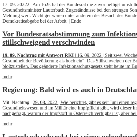
17. 09. 20222 | Am 16.9. hat der Bundesrat die zuvor heftigst umstri
Gesundheitsminister Lauterbach Zugeständnisse bei den strengen Son
Meldung wert. Wichtiger waren unter anderem der Besuch des Bundesk
Demokratieabgabe bei der Arbeit. | Ende
Vor Bundesratsabstimmung zum Infektions
stillschweigend verschwinden
19. 09. Nachtrag mit Antwort RKI
| 16. 09. 2022 | Seit zwei Woche
Gesundheit der Bevölkerung als hoch ein“. Das Stillschweigen der B
bloßzustellen. Das geänderte Infektionsschutzgesetz steht heute im 
mehr
Regierung: Bald wird es auch in Deutschl
Mit Nachtrag |
29. 08. 2022 | Wie berichtet, gibt es seit Juni einen
Gesundheitswesen und im Militär eine Impfpflicht gibt, wird dieser I
nachgefragt, warum der Impfstoff in Österreich verfügbar ist, aber bei
mehr
Lauterbach schreckt bei seiner nebenberuf