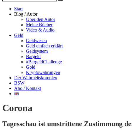
Suche
nach
Start
Blog / Autor
Über den Autor
Meine Bücher
Video & Audio
Geld
Geldwesen
Geld einfach erklärt
Geldsystem
Bargeld
#BargeldChallenge
Gold
Kryptowährungen
Der Wahrheitskomplex
BSW
Abo / Kontakt
Corona
Tagesschau ist umstrittene Zustimmung de