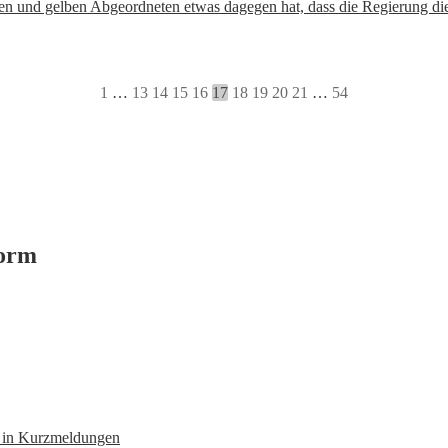
nen und gelben Abgeordneten etwas dagegen hat, dass die Regierung di
1
…
13
14
15
16
17
18
19
20
21
…
54
form
n in Kurzmeldungen