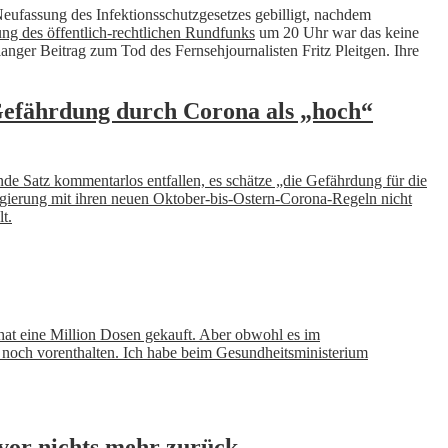
Neufassung des Infektionsschutzgesetzes gebilligt, nachdem
ng des öffentlich-rechtlichen Rundfunks
um 20 Uhr war das keine
ger Beitrag zum Tod des Fernsehjournalisten Fritz Pleitgen. Ihre
Gefährdung durch Corona als „hoch“
nde Satz kommentarlos entfallen, es schätze „die Gefährdung für die
egierung mit ihren neuen Oktober-bis-Ostern-Corona-Regeln nicht
t.
 hat eine Million Dosen gekauft. Aber obwohl es im
er noch vorenthalten. Ich habe beim Gesundheitsministerium
 vor nichts mehr zurück