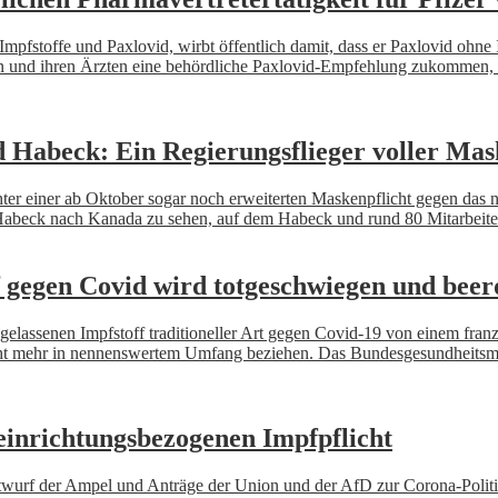
e Impfstoffe und Paxlovid, wirbt öffentlich damit, dass er Paxlovid ohne
teten und ihren Ärzten eine behördliche Paxlovid-Empfehlung zukommen
 Habeck: Ein Regierungsflieger voller Mas
chter einer ab Oktober sogar noch erweiterten Maskenpflicht gegen das n
eck nach Kanada zu sehen, auf dem Habeck und rund 80 Mitarbeiter 
f gegen Covid wird totgeschwiegen und beer
 zugelassenen Impfstoff traditioneller Art gegen Covid-19 von einem fr
nicht mehr in nennenswertem Umfang beziehen. Das Bundesgesundheitsm
einrichtungsbezogenen Impfpflicht
ntwurf der Ampel und Anträge der Union und der AfD zur Corona-Politik