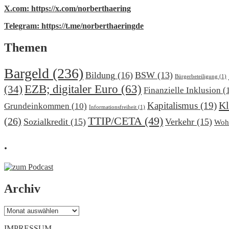
X.com: https://x.com/norberthaering
Telegram: https://t.me/norberthaeringde
Themen
Bargeld
(236)
Bildung
(16)
BSW
(13)
Bürgerbeteiligung
(1)
EZB; digitaler Euro
(63)
(34)
Finanzielle Inklusion
(
Kl
Kapitalismus
(19)
Grundeinkommen
(10)
Informationsfreiheit
(1)
TTIP/CETA
(49)
(26)
Sozialkredit
(15)
Verkehr
(15)
Woh
.
Archiv
Archiv
IMPRESSUM