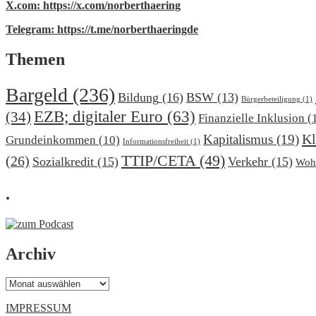
X.com: https://x.com/norberthaering
Telegram: https://t.me/norberthaeringde
Themen
Bargeld
(236)
Bildung
(16)
BSW
(13)
Bürgerbeteiligung
(1)
EZB; digitaler Euro
(63)
(34)
Finanzielle Inklusion
(
Kl
Kapitalismus
(19)
Grundeinkommen
(10)
Informationsfreiheit
(1)
TTIP/CETA
(49)
(26)
Sozialkredit
(15)
Verkehr
(15)
Woh
.
Archiv
Archiv
IMPRESSUM