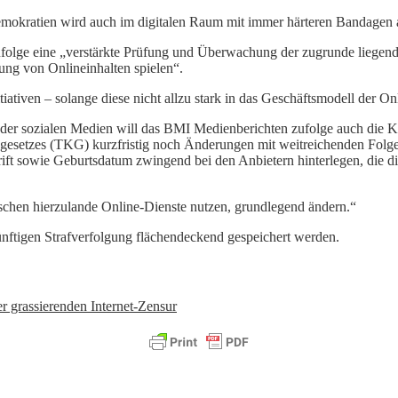
okratien wird auch im digitalen Raum mit immer härteren Bandagen 
zufolge eine „verstärkte Prüfung und Überwachung der zugrunde lieg
ung von Onlineinhalten spielen“.
tiativen – solange diese nicht allzu stark in das Geschäftsmodell der O
 der sozialen Medien will das BMI Medienberichten zufolge auch die 
esetzes (TKG) kurzfristig noch Änderungen mit weitreichenden Folgen
ift sowie Geburtsdatum zwingend bei den Anbietern hinterlegen, die d
nschen hierzulande Online-Dienste nutzen, grundlegend ändern.“
ftigen Strafverfolgung flächendeckend gespeichert werden.
r grassierenden Internet-Zensur