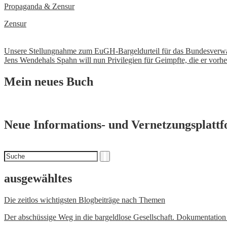
Propaganda & Zensur
Zensur
Beitrags-
Unsere Stellungnahme zum EuGH-Bargeldurteil für das Bundesverwa
Jens Wendehals Spahn will nun Privilegien für Geimpfte, die er vorh
Navigation
Mein neues Buch
Neue Informations- und Vernetzungsplatt
Suchen
Suche
nach
ausgewähltes
Die zeitlos wichtigsten Blogbeiträge nach Themen
Der abschüssige Weg in die bargeldlose Gesellschaft. Dokumentatio