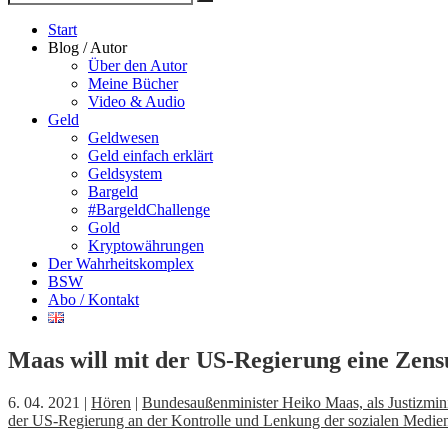
Suche
nach
Start
Blog / Autor
Über den Autor
Meine Bücher
Video & Audio
Geld
Geldwesen
Geld einfach erklärt
Geldsystem
Bargeld
#BargeldChallenge
Gold
Kryptowährungen
Der Wahrheitskomplex
BSW
Abo / Kontakt
Maas will mit der US-Regierung eine Zens
6. 04. 2021 |
Hören
|
Bundesaußenminister Heiko Maas, als Justizmin
der US-Regierung an der Kontrolle und Lenkung der sozialen Medien