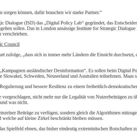
n sorgen können, dafür brauchen wir starke Partner.“
gic Dialogue (ISD) das „Digital Policy Lab“ gegründet, das Entschei
et gelten sollen. Das in London ansässige Institute for Strategic Dialo
verschrieben.
ic Council
att
zufolge, „dass sich in immer mehr Ländern die Einsicht durchsetzt, d
„Kampagnen ausländischer Desinformation“. Es sollen beim Digital Po
die Slowakei, Schweden, Neuseeland und Australien teilnehmen. Maas s
Regulierung und bessere Resilienz zu einem freiheitlich-demokratischen
 vorgeschlagen, nicht mehr nur die Legalität von Nutzerbeiträgen zu übe
 und was nicht.
einzelner Beiträge zu verfügen, sondern gleich die Algorithmen mitzug
d welche auf kleine Zirkel beschränkt bleiben müssen.
 Spielfeld ebnen, das bisher eindeutig extremistischen Botschaften zu