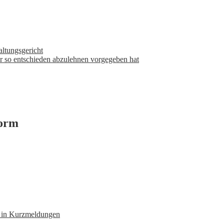
ltungsgericht
er so entschieden abzulehnen vorgegeben hat
form
n in Kurzmeldungen