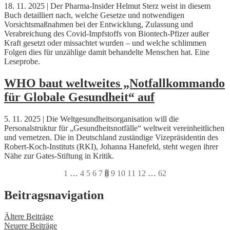
18. 11. 2025 | Der Pharma-Insider Helmut Sterz weist in diesem
Buch detailliert nach, welche Gesetze und notwendigen
Vorsichtsmaßnahmen bei der Entwicklung, Zulassung und
Verabreichung des Covid-Impfstoffs von Biontech-Pfizer außer
Kraft gesetzt oder missachtet wurden – und welche schlimmen
Folgen dies für unzählige damit behandelte Menschen hat. Eine
Leseprobe.
WHO baut weltweites „Notfallkommando
für Globale Gesundheit“ auf
5. 11. 2025 | Die Weltgesundheitsorganisation will die
Personalstruktur für „Gesundheitsnotfälle“ weltweit vereinheitlichen
und vernetzen. Die in Deutschland zuständige Vizepräsidentin des
Robert-Koch-Instituts (RKI), Johanna Hanefeld, steht wegen ihrer
Nähe zur Gates-Stiftung in Kritik.
1
…
4
5
6
7
8
9
10
11
12
…
62
Beitragsnavigation
Ältere Beiträge
Neuere Beiträge