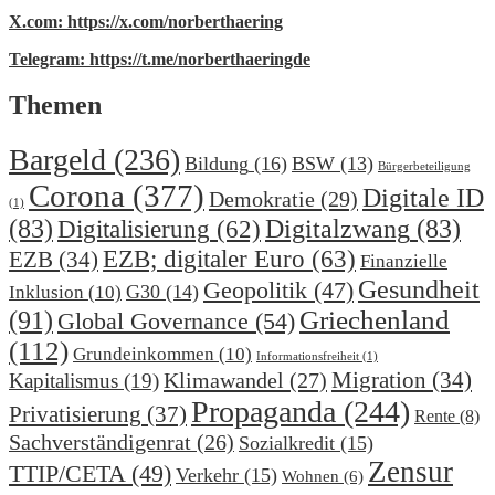
X.com: https://x.com/norberthaering
Telegram: https://t.me/norberthaeringde
Themen
Bargeld
(236)
Bildung
(16)
BSW
(13)
Bürgerbeteiligung
Corona
(377)
Digitale ID
Demokratie
(29)
(1)
(83)
Digitalzwang
(83)
Digitalisierung
(62)
EZB; digitaler Euro
(63)
EZB
(34)
Finanzielle
Gesundheit
Geopolitik
(47)
G30
(14)
Inklusion
(10)
(91)
Griechenland
Global Governance
(54)
(112)
Grundeinkommen
(10)
Informationsfreiheit
(1)
Migration
(34)
Klimawandel
(27)
Kapitalismus
(19)
Propaganda
(244)
Privatisierung
(37)
Rente
(8)
Sachverständigenrat
(26)
Sozialkredit
(15)
Zensur
TTIP/CETA
(49)
Verkehr
(15)
Wohnen
(6)