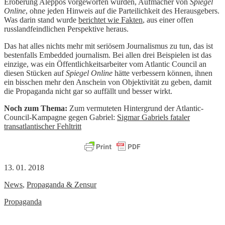
Eroberung Aleppos vorgeworfen wurden, Aufmacher von
Spiegel
Online
, ohne jeden Hinweis auf die Parteilichkeit des Herausgebers.
Was darin stand wurde
berichtet wie Fakten
, aus einer offen
russlandfeindlichen Perspektive heraus.
Das hat alles nichts mehr mit seriösem Journalismus zu tun, das ist
bestenfalls Embedded journalism. Bei allen drei Beispielen ist das
einzige, was ein Öffentlichkeitsarbeiter vom Atlantic Council an
diesen Stücken auf
Spiegel Online
hätte verbessern können, ihnen
ein bisschen mehr den Anschein von Objektivität zu geben, damit
die Propaganda nicht gar so auffällt und besser wirkt.
Noch zum Thema:
Zum vermuteten Hintergrund der Atlantic-
Council-Kampagne gegen Gabriel:
Sigmar Gabriels fataler
transatlantischer Fehltritt
13. 01. 2018
News
,
Propaganda & Zensur
Propaganda