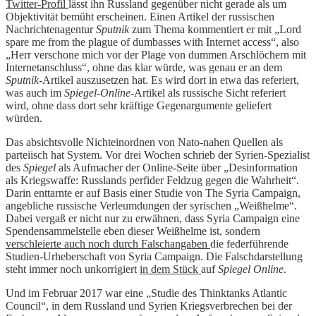
Twitter-Profil
lässt ihn Russland gegenüber nicht gerade als um
Objektivität bemüht erscheinen. Einen Artikel der russischen
Nachrichtenagentur
Sputnik
zum Thema kommentiert er mit „Lord
spare me from the plague of dumbasses with Internet access“, also
„Herr verschone mich vor der Plage von dummen Arschlöchern mit
Internetanschluss“, ohne das klar würde, was genau er an dem
Sputnik
-Artikel auszusetzen hat. Es wird dort in etwa das referiert,
was auch im
Spiegel-Online
-Artikel als russische Sicht referiert
wird, ohne dass dort sehr kräftige Gegenargumente geliefert
würden.
Das absichtsvolle Nichteinordnen von Nato-nahen Quellen als
parteiisch hat System. Vor drei Wochen schrieb der Syrien-Spezialist
des
Spiegel
als Aufmacher der Online-Seite über „Desinformation
als Kriegswaffe: Russlands perfider Feldzug gegen die Wahrheit“.
Darin enttarnte er auf Basis einer Studie von The Syria Campaign,
angebliche russische Verleumdungen der syrischen „Weißhelme“.
Dabei vergaß er nicht nur zu erwähnen, dass Syria Campaign eine
Spendensammelstelle eben dieser Weißhelme ist, sondern
verschleierte auch noch durch Falschangaben
die federführende
Studien-Urheberschaft von Syria Campaign. Die Falschdarstellung
steht immer noch unkorrigiert
in dem Stück
auf
Spiegel Online
.
Und im Februar 2017 war eine „Studie des Thinktanks Atlantic
Council“, in dem Russland und Syrien Kriegsverbrechen bei der