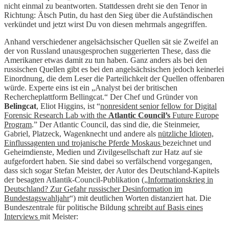
nicht einmal zu beantworten. Stattdessen dreht sie den Tenor in
Richtung: Ätsch Putin, du hast den Sieg über die Aufständischen
verkündet und jetzt wirst Du von diesen mehrmals angegriffen.
Anhand verschiedener angelsächsischer Quellen sät sie Zweifel an
der von Russland unausgesprochen suggerierten These, dass die
Amerikaner etwas damit zu tun haben. Ganz anders als bei den
russischen Quellen gibt es bei den angelsächsischen jedoch keinerlei
Einordnung, die dem Leser die Parteilichkeit der Quellen offenbaren
würde. Experte eins ist ein „Analyst bei der britischen
Rechercheplattform Bellingcat.“ Der Chef und Gründer von
Belingcat
, Eliot Higgins, ist “
nonresident senior fellow for Digital
Forensic Research Lab with the
Atlantic Council’s
Future Europe
Program
.” Der Atlantic Council, das sind die, die Steinmeier,
Gabriel, Platzeck, Wagenknecht und andere als
nützliche Idioten,
Einflussagenten und trojanische Pferde Moskaus
bezeichnet und
Geheimdienste, Medien und Zivilgesellschaft zur Hatz auf sie
aufgefordert haben. Sie sind dabei so verfälschend vorgegangen,
dass sich sogar Stefan Meister, der Autor des Deutschland-Kapitels
der besagten Atlantik-Council-Publikation („
Informationskrieg in
Deutschland? Zur Gefahr russischer Desinformation im
Bundestagswahljahr
“) mit deutlichen Worten distanziert hat. Die
Bundeszentrale für politische Bildung
schreibt auf Basis eines
Interviews
mit Meister: