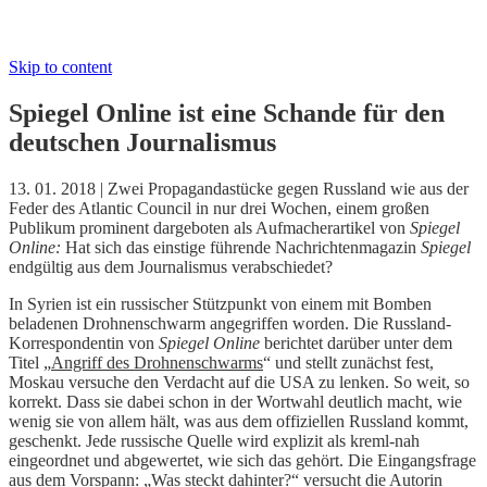
Skip to content
Spiegel Online ist eine Schande für den
deutschen Journalismus
13. 01. 2018 | Zwei Propagandastücke gegen Russland wie aus der
Feder des Atlantic Council in nur drei Wochen, einem großen
Publikum prominent dargeboten als Aufmacherartikel von
Spiegel
Online:
Hat sich das einstige führende Nachrichtenmagazin
Spiegel
endgültig aus dem Journalismus verabschiedet?
In Syrien ist ein russischer Stützpunkt von einem mit Bomben
beladenen Drohnenschwarm angegriffen worden. Die Russland-
Korrespondentin von
Spiegel Online
berichtet darüber unter dem
Titel „
Angriff des Drohnenschwarms
“ und stellt zunächst fest,
Moskau versuche den Verdacht auf die USA zu lenken. So weit, so
korrekt. Dass sie dabei schon in der Wortwahl deutlich macht, wie
wenig sie von allem hält, was aus dem offiziellen Russland kommt,
geschenkt. Jede russische Quelle wird explizit als kreml-nah
eingeordnet und abgewertet, wie sich das gehört. Die Eingangsfrage
aus dem Vorspann: „Was steckt dahinter?“ versucht die Autorin