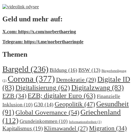
Geld und mehr auf:
X.com: https://x.com/norberthaering
Telegram: https://t.me/norberthaeringde
Themen
Bargeld
(236)
Bildung
(16)
BSW
(13)
Bürgerbeteiligung
Corona
(377)
Digitale ID
Demokratie
(29)
(1)
(83)
Digitalzwang
(83)
Digitalisierung
(62)
EZB; digitaler Euro
(63)
EZB
(34)
Finanzielle
Gesundheit
Geopolitik
(47)
G30
(14)
Inklusion
(10)
(91)
Griechenland
Global Governance
(54)
(112)
Grundeinkommen
(10)
Informationsfreiheit
(1)
Migration
(34)
Klimawandel
(27)
Kapitalismus
(19)