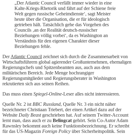
„Der Atlantic Council verfällt immer wieder in eine
Kalte-Kriegs-Rhetorik und fährt auf der Schiene freie
Welt gegen russische Geheimdienste‘, sagt Meister
heute über die Organisation, die er für ideologisch
getrieben hält. Tatsächlich gehe das Vorgehen des
Councils ‚an der Realität deutsch-russischer
Beziehungen völlig vorbei‘, da es Washington an
Verständnis für den eigenen Charakter dieser
Beziehungen fehle.
Der
Atlantic Council
zeichnet sich durch die Zusammenarbeit von
Wirtschaftsführern global agierender Großunternehmen, ehemaligen
Regierungschefs und Spitzenbeamten aus, auch aus dem
militärischen Bereich. Jede Menge hochrangiger
Regierungsmitglieder und Regierungsberater in Washington
rekrutierten sich aus seinen Reihen.
Das muss einen
Spiegel-Online
-Leser alles nicht interessieren.
Quelle Nr. 2 ist
BBC Russland
, Quelle Nr. 3 ein nicht näher
bezeichneter Christiaan Triebert, der einen Artikel dazu auf der
Website
Daily Beast
geschrieben hat. Auf seinem Twitter-Account
lernt man, dass auch er zu
Belingcat
gehört. Sein Co-Autor Adam
Rawnsley bekommt auch keine Funktionsbezeichnung. Er schreibt
für das US-Magazin
Foreign Policy
über Sicherheitspolitik. Sein