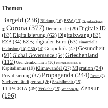
Themen
Bargeld
(236)
Bildung
(16)
BSW
(13)
Bürgerbeteiligung
Corona
(377)
Digitale ID
Demokratie
(29)
(1)
(83)
Digitalzwang
(83)
Digitalisierung
(62)
EZB; digitaler Euro
(63)
EZB
(34)
Finanzielle
Gesundheit
Geopolitik
(47)
G30
(14)
Inklusion
(10)
(91)
Griechenland
Global Governance
(54)
(112)
Grundeinkommen
(10)
Informationsfreiheit
(1)
Migration
(34)
Klimawandel
(27)
Kapitalismus
(19)
Propaganda
(244)
Privatisierung
(37)
Rente
(8)
Sachverständigenrat
(26)
Sozialkredit
(15)
Zensur
TTIP/CETA
(49)
Verkehr
(15)
Wohnen
(6)
(196)
.