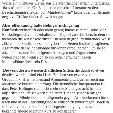
Weise ein wichtiges Detail, das die Mehrheit beharrlich unterdrückt,
dass nämlich der „Großteil der empirischen Literatur zu den
Beschäftigungseffekten von Mindestlöhnen“ keine oder nur geringe
negative Effekte findet. So weit so gut.
Aber offenkundig hatte Bofinger nicht genug
Konfliktbereitschaft
oder nicht genug Interesse daran, seine vier
Ratskollegen davon abzuhalten
, ein Kapitel zu schreiben
, in dem sie
mehrfach die wissenschaftliche Literatur in grob irreführender Weise
zitieren, die Studie eines arbeitgeberfinanzierten Instituts plagiieren,
Argumente der Mindestlohnbefürworter verballhornen, um sie so
abzubürsten, und ihren eigenen Aussagen und Argumenten
widersprechen, wenn sich so ein Scheinargument gegen
Mindestlöhne drechseln lässt.
Die verlotterten wissenschaftlichen Sitten
, die durch so etwas
deutlich werden, sind ein klares Zeichen von exzessiven
Groupthink. Hier hat niemand Argumente und Quellen auch nur
ansatzweise kritisch hinterfragt. Die freundliche Interpretation ist,
dass Peter Bofinger sich nicht mehr die Mühe gemacht hat, die
alljährlich ähnlich schwach fundierten Tiraden seiner Kollegen
gegen den Mindestlohn und allgemein gegen Arbeitnehmerrechte zu
lesen und in der Entstehungsphase kritisch zu hinterfragen, sondern
sich von vorneherein mit der Gelegenheit begnügt hat, seine
bekannte andere Meinung kurz zu konstatieren.