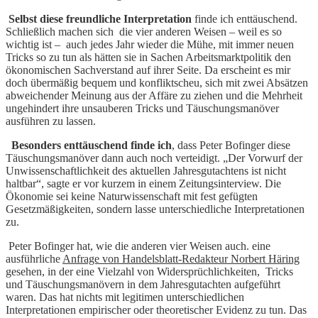
Selbst diese freundliche Interpretation
finde ich enttäuschend.
Schließlich machen sich die vier anderen Weisen – weil es so
wichtig ist – auch jedes Jahr wieder die Mühe, mit immer neuen
Tricks so zu tun als hätten sie in Sachen Arbeitsmarktpolitik den
ökonomischen Sachverstand auf ihrer Seite. Da erscheint es mir
doch übermäßig bequem und konfliktscheu, sich mit zwei Absätzen
abweichender Meinung aus der Affäre zu ziehen und die Mehrheit
ungehindert ihre unsauberen Tricks und Täuschungsmanöver
ausführen zu lassen.
Besonders enttäuschend finde ich
, dass Peter Bofinger diese
Täuschungsmanöver dann auch noch verteidigt. „Der Vorwurf der
Unwissenschaftlichkeit des aktuellen Jahresgutachtens ist nicht
haltbar“, sagte er vor kurzem in einem Zeitungsinterview. Die
Ökonomie sei keine Naturwissenschaft mit fest gefügten
Gesetzmäßigkeiten, sondern lasse unterschiedliche Interpretationen
zu.
Peter Bofinger hat, wie die anderen vier Weisen auch. eine
ausführliche
Anfrage von Handelsblatt-Redakteur Norbert Häring
gesehen, in der eine Vielzahl von Widersprüchlichkeiten, Tricks
und Täuschungsmanövern in dem Jahresgutachten aufgeführt
waren. Das hat nichts mit legitimen unterschiedlichen
Interpretationen empirischer oder theoretischer Evidenz zu tun. Das