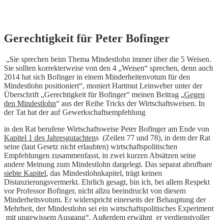
Skip
Gerechtigkeit für Peter Bofinger
to
content
„Sie sprechen beim Thema Mindestlohn immer über die 5 Weisen.
Sie sollten korrekterweise von den 4 „Weisen“ sprechen, denn auch
2014 hat sich Bofinger in einem Minderheitenvotum für den
Mindestlohn positioniert“, moniert Hartmut Leinweber unter der
Überschrift „Gerechtigkeit für Bofinger“ meinen Beitrag „
Gegen
den Mindestlohn
“ aus der Reihe Tricks der Wirtschaftsweisen. In
der Tat hat der auf Gewerkschaftsempfehlung
in den Rat berufene Wirtschaftsweise Peter Bofinger am Ende von
Kapitel 1 des Jahresgutachten
s (Zeilen 77 und 78), in dem der Rat
seine (laut Gesetz nicht erlaubten) wirtschaftspolitischen
Empfehlungen zusammenfasst, in zwei kurzen Absätzen seine
andere Meinung zum Mindestlohn dargelegt. Das separat abrufbare
siebte Kapitel
, das Mindestlohnkapitel, trägt keinen
Distanzierungsvermerkt. Ehrlich gesagt, bin ich, bei allem Respekt
vor Professor Bofinger, nicht allzu beeindruckt von diesem
Minderheitsvotum. Er widerspricht einerseits der Behauptung der
Mehrheit, der Mindestlohn sei ein wirtschaftspolitisches Experiment
mit ungewissem Ausgang“. Außerdem erwähnt er verdienstvoller