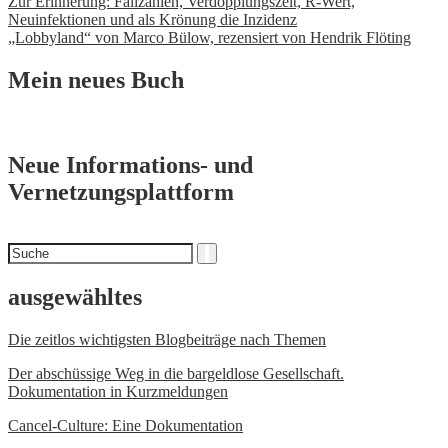
Beitrags-
Zur Erinnerung: Fallzahlen, Verdopplungszeit, R-Wert,
Neuinfektionen und als Krönung die Inzidenz
Navigation
„Lobbyland“ von Marco Bülow, rezensiert von Hendrik Flöting
Mein neues Buch
Neue Informations- und
Vernetzungsplattform
Suchen
Suche
nach
ausgewähltes
Die zeitlos wichtigsten Blogbeiträge nach Themen
Der abschüssige Weg in die bargeldlose Gesellschaft.
Dokumentation in Kurzmeldungen
Cancel-Culture: Eine Dokumentation