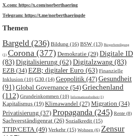
X.com: https://x.com/norberthaering
Telegram: https://t.me/norberthaeringde
Themen
Bargeld
(236)
Bildung
(16)
BSW
(13)
Bürgerbeteiligung
Corona
(377)
Digitale ID
Demokratie
(29)
(1)
(83)
Digitalzwang
(83)
Digitalisierung
(62)
EZB; digitaler Euro
(63)
EZB
(34)
Finanzielle
Gesundheit
Geopolitik
(47)
G30
(14)
Inklusion
(10)
(91)
Griechenland
Global Governance
(54)
(112)
Grundeinkommen
(10)
Informationsfreiheit
(1)
Migration
(34)
Klimawandel
(27)
Kapitalismus
(19)
Propaganda
(245)
Privatisierung
(37)
Rente
(8)
Sachverständigenrat
(26)
Sozialkredit
(15)
Zensur
TTIP/CETA
(49)
Verkehr
(15)
Wohnen
(6)