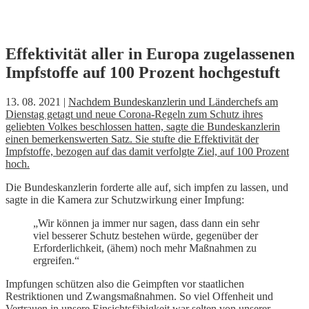
Skip
Effektivität aller in Europa zugelassenen
to
Impfstoffe auf 100 Prozent hochgestuft
content
13. 08. 2021 |
Nachdem Bundeskanzlerin und Länderchefs am
Dienstag getagt und neue Corona-Regeln zum Schutz ihres
geliebten Volkes beschlossen hatten, sagte die Bundeskanzlerin
einen bemerkenswerten Satz. Sie stufte die Effektivität der
Impfstoffe, bezogen auf das damit verfolgte Ziel, auf 100 Prozent
hoch.
Die Bundeskanzlerin forderte alle auf, sich impfen zu lassen, und
sagte in die Kamera zur Schutzwirkung einer Impfung:
„Wir können ja immer nur sagen, dass dann ein sehr
viel besserer Schutz bestehen würde, gegenüber der
Erforderlichkeit, (ähem) noch mehr Maßnahmen zu
ergreifen.“
Impfungen schützen also die Geimpften vor staatlichen
Restriktionen und Zwangsmaßnahmen. So viel Offenheit und
Vertrauen in unsere Einsichtsfähigkeit war selten von unserer