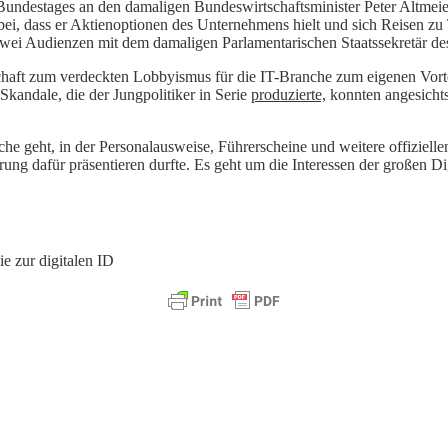
undestages an den damaligen Bundeswirtschaftsminister Peter Altmeier
ei, dass er Aktienoptionen des Unternehmens hielt und sich Reisen zu
wei Audienzen mit dem damaligen Parlamentarischen Staatssekretär de
haft zum verdeckten Lobbyismus für die IT-Branche zum eigenen Vorte
 Skandale, die der Jungpolitiker in Serie
produzierte,
konnten angesichts
sche geht, in der Personalausweise, Führerscheine und weitere offiziel
ierung dafür präsentieren durfte. Es geht um die Interessen der große
e zur digitalen ID