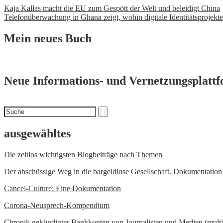
Beitrags-
Kaja Kallas macht die EU zum Gespött der Welt und beleidigt China
Telefonüberwachung in Ghana zeigt, wohin digitale Identitätsprojekte
Navigation
Mein neues Buch
Neue Informations- und Vernetzungsplatt
Suchen
Suche
nach
ausgewähltes
Die zeitlos wichtigsten Blogbeiträge nach Themen
Der abschüssige Weg in die bargeldlose Gesellschaft. Dokumentatio
Cancel-Culture: Eine Dokumentation
Corona-Neusprech-Kompendium
Chronik
gekündigter Bankkonten von Journalisten und Medien (multi