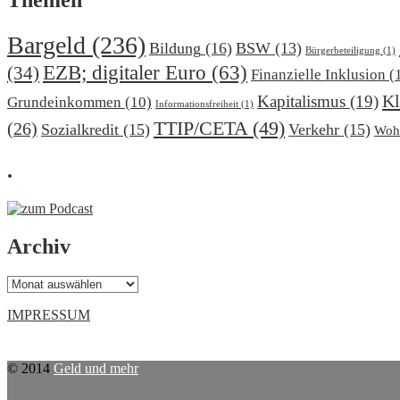
Bargeld
(236)
Bildung
(16)
BSW
(13)
Bürgerbeteiligung
(1)
EZB; digitaler Euro
(63)
(34)
Finanzielle Inklusion
(
Kl
Kapitalismus
(19)
Grundeinkommen
(10)
Informationsfreiheit
(1)
TTIP/CETA
(49)
(26)
Sozialkredit
(15)
Verkehr
(15)
Woh
.
Archiv
Archiv
IMPRESSUM
© 2014
Geld und mehr