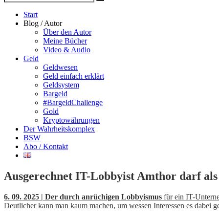
Suche
nach
Start
Blog / Autor
Über den Autor
Meine Bücher
Video & Audio
Geld
Geldwesen
Geld einfach erklärt
Geldsystem
Bargeld
#BargeldChallenge
Gold
Kryptowährungen
Der Wahrheitskomplex
BSW
Abo / Kontakt
Ausgerechnet IT-Lobbyist Amthor darf als S
6. 09. 2025 | Der durch anrüchigen Lobbyismus
für ein IT-Unterne
Deutlicher kann man kaum machen, um wessen Interessen es dabei ge