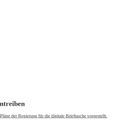
antreiben
äne der Regierung für die digitale Brieftasche vorgestellt.