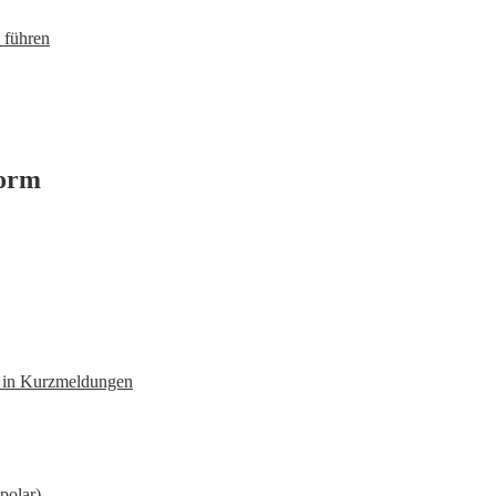
 führen
form
n in Kurzmeldungen
polar)