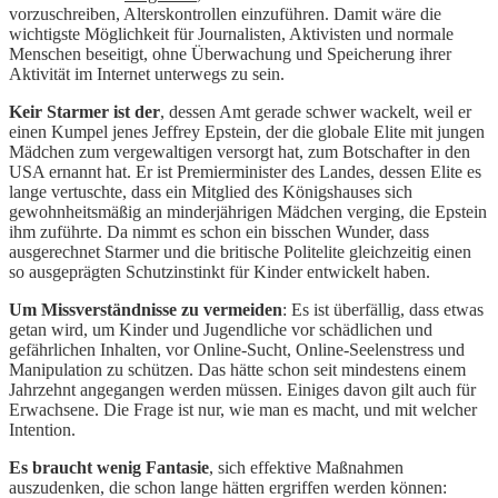
vorzuschreiben, Alterskontrollen einzuführen. Damit wäre die
wichtigste Möglichkeit für Journalisten, Aktivisten und normale
Menschen beseitigt, ohne Überwachung und Speicherung ihrer
Aktivität im Internet unterwegs zu sein.
Keir Starmer ist der
, dessen Amt gerade schwer wackelt, weil er
einen Kumpel jenes Jeffrey Epstein, der die globale Elite mit jungen
Mädchen zum vergewaltigen versorgt hat, zum Botschafter in den
USA ernannt hat. Er ist Premierminister des Landes, dessen Elite es
lange vertuschte, dass ein Mitglied des Königshauses sich
gewohnheitsmäßig an minderjährigen Mädchen verging, die Epstein
ihm zuführte. Da nimmt es schon ein bisschen Wunder, dass
ausgerechnet Starmer und die britische Politelite gleichzeitig einen
so ausgeprägten Schutzinstinkt für Kinder entwickelt haben.
Um Missverständnisse zu vermeiden
: Es ist überfällig, dass etwas
getan wird, um Kinder und Jugendliche vor schädlichen und
gefährlichen Inhalten, vor Online-Sucht, Online-Seelenstress und
Manipulation zu schützen. Das hätte schon seit mindestens einem
Jahrzehnt angegangen werden müssen. Einiges davon gilt auch für
Erwachsene. Die Frage ist nur, wie man es macht, und mit welcher
Intention.
Es braucht wenig Fantasie
, sich effektive Maßnahmen
auszudenken, die schon lange hätten ergriffen werden können: