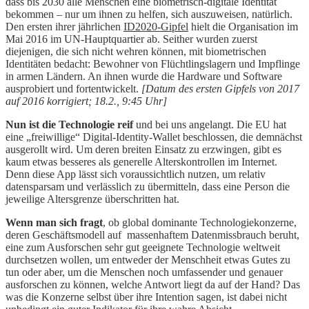
dass bis 2030 alle Menschen eine biometrisch-digitale Identität
bekommen – nur um ihnen zu helfen, sich auszuweisen, natürlich.
Den ersten ihrer jährlichen
ID2020-Gipfel
hielt die Organisation im
Mai 2016 im UN-Hauptquartier ab. Seither wurden zuerst
diejenigen, die sich nicht wehren können, mit biometrischen
Identitäten bedacht: Bewohner von Flüchtlingslagern und Impflinge
in armen Ländern. An ihnen wurde die Hardware und Software
ausprobiert und fortentwickelt.
[Datum des ersten Gipfels von 2017
auf 2016 korrigiert; 18.2., 9:45 Uhr]
Nun ist die Technologie reif
und bei uns angelangt. Die EU hat
eine „freiwillige“ Digital-Identity-Wallet beschlossen, die demnächst
ausgerollt wird. Um deren breiten Einsatz zu erzwingen, gibt es
kaum etwas besseres als generelle Alterskontrollen im Internet.
Denn diese App lässt sich voraussichtlich nutzen, um relativ
datensparsam und verlässlich zu übermitteln, dass eine Person die
jeweilige Altersgrenze überschritten hat.
Wenn man sich fragt
, ob global dominante Technologiekonzerne,
deren Geschäftsmodell auf massenhaftem Datenmissbrauch beruht,
eine zum Ausforschen sehr gut geeignete Technologie weltweit
durchsetzen wollen, um entweder der Menschheit etwas Gutes zu
tun oder aber, um die Menschen noch umfassender und genauer
ausforschen zu können, welche Antwort liegt da auf der Hand? Das
was die Konzerne selbst über ihre Intention sagen, ist dabei nicht