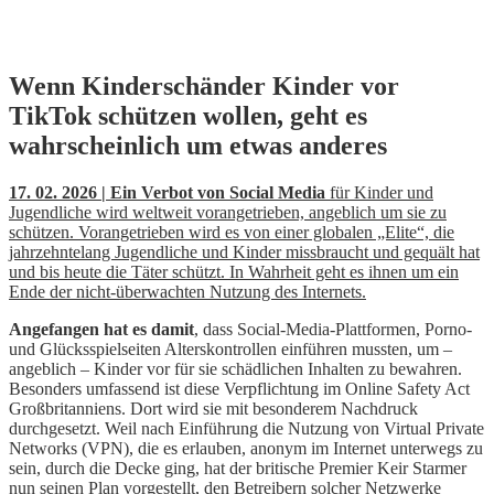
Skip
Wenn Kinderschänder Kinder vor
to
TikTok schützen wollen, geht es
content
wahrscheinlich um etwas anderes
17. 02. 2026 | Ein Verbot von Social Media
für Kinder und
Jugendliche wird weltweit vorangetrieben, angeblich um sie zu
schützen. Vorangetrieben wird es von einer globalen „Elite“, die
jahrzehntelang Jugendliche und Kinder missbraucht und gequält hat
und bis heute die Täter schützt. In Wahrheit geht es ihnen um ein
Ende der nicht-überwachten Nutzung des Internets.
Angefangen hat es damit
, dass Social-Media-Plattformen, Porno-
und Glücksspielseiten Alterskontrollen einführen mussten, um –
angeblich – Kinder vor für sie schädlichen Inhalten zu bewahren.
Besonders umfassend ist diese Verpflichtung im Online Safety Act
Großbritanniens. Dort wird sie mit besonderem Nachdruck
durchgesetzt. Weil nach Einführung die Nutzung von Virtual Private
Networks (VPN), die es erlauben, anonym im Internet unterwegs zu
sein, durch die Decke ging, hat der britische Premier Keir Starmer
nun seinen Plan
vorgestellt
, den Betreibern solcher Netzwerke