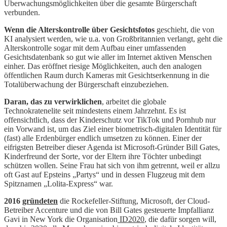
Überwachungsmöglichkeiten über die gesamte Bürgerschaft
verbunden.
Wenn die Alterskontrolle über Gesichtsfotos
geschieht, die von
KI analysiert werden, wie u.a. von Großbritannien verlangt, geht die
Alterskontrolle sogar mit dem Aufbau einer umfassenden
Gesichtsdatenbank so gut wie aller im Internet aktiven Menschen
einher. Das eröffnet riesige Möglichkeiten, auch den analogen
öffentlichen Raum durch Kameras mit Gesichtserkennung in die
Totalüberwachung der Bürgerschaft einzubeziehen.
Daran, das zu verwirklichen
, arbeitet die globale
Technokratenelite seit mindestens einem Jahrzehnt. Es ist
offensichtlich, dass der Kinderschutz vor TikTok und Pornhub nur
ein Vorwand ist, um das Ziel einer biometrisch-digitalen Identität für
(fast) alle Erdenbürger endlich umsetzen zu können. Einer der
eifrigsten Betreiber dieser Agenda ist Microsoft-Gründer Bill Gates,
Kinderfreund der Sorte, vor der Eltern ihre Töchter unbedingt
schützen wollen. Seine Frau hat sich von ihm getrennt, weil er allzu
oft Gast auf Epsteins „Partys“ und in dessen Flugzeug mit dem
Spitznamen „Lolita-Express“ war.
2016
gründeten
die Rockefeller-Stiftung, Microsoft, der Cloud-
Betreiber Accenture und die von Bill Gates gesteuerte Impfallianz
Gavi in New York die Organisation
ID2020
, die dafür sorgen will,