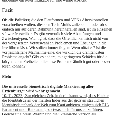
unbedingt ein guter Indikator für ihre wahre Absicht.
Fazit
Ob die Politiker,
die den Plattformen und VPNs Alterskontrollen
vorschreiben wollen, dies den Tech-Multis zuliebe tun, oder ob sie
einfach nur auf deren Rahmung hereingefallen sind, ist im einzelnen
schwer feststellbar. Es gibt vermutlich viele Abstufungen und
Zwischentypen. Wichtig ist, dass die Öffentlichkeit sich nicht von
der vorgesetzten Vorauswahl an Problemen und Lösungen in die
Irre führen lässt. Wir sollten immer fragen: Wem nützt es? Ist die
vorgeschlagene Maßnahme eine, die wirklich die drängendsten
Probleme angeht? Gibt es andere, mit geringeren Schäden für die
bürgerlichen Freiheiten, die diese Probleme ähnlich gut oder besser
lösen können?
Mehr
Die universelle biometrisch-digitale Markierung aller
Erdenbürger wird wahr gemacht
10. 11. 2023 | Zur gleichen Zeit, in der bekannt wird, dass Hacker
die Identitätsdaten der meisten Inder aus der größten staatlichen
Identitätsdatenbank der Welt zum Kauf anbieten, einigen sich EU-
Parlament und -Rat darauf, so etwas auch für uns einzuführen,
Gleichzeitig preist Washington die ukrainische Version als