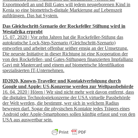
Exportmodell an und Bill Gates will jedem neugeborenen Kind in
Kenia so eine biometrisch-digitale Markierung auf Lebenszeit
aufdrängen. Das hat System.
Das Gleichschritt-Szenario der Rockefeller Stiftung wird in
Westafrika erprobt
15. 07. 2020 | Vor zehn Jahren hat die Rockefeller-Stifung das
autokratische Lock-Step-Szenario (Gleichschritt-Szenario)
entworfen und arbeitet offenbar seither emsig an der Umsetzung.
Die neueste Initiative in dieser Richtung ist eine Kooperation der
von den Rockefeller- und Gates-Stiftungen finanzierten Impfallianz
Gavi mit Mastercard und einem auf biometrische Identifikation
spezialisierten IT-Unternehmen.
ID2020, Known-Traveller und Kontaktverfolgung durch
Google und Apple: US-Konzerne werden zur Weltpassbehörde
16. 04. 2020 | Hören | Wir sind nicht mehr weit davon entfernt, dass
die digitalen Technologiekonzerne der USA virtuelle Passbehörde
der Welt werden, die bestimmt, wer sich in welchem Radius
bewegen darf. Sogar die physischen Kontakte jedes Trägers eines
Android oder Apple-Smartphones sollen künftig erfasst und von den
USA aus auswertbar sein.