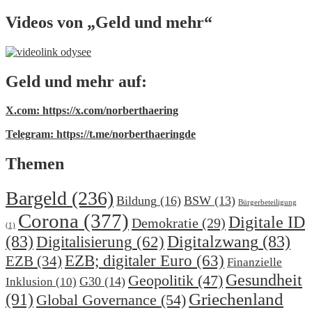
Videos von „Geld und mehr“
Geld und mehr auf:
X.com: https://x.com/norberthaering
Telegram: https://t.me/norberthaeringde
Themen
Bargeld
(236)
Bildung
(16)
BSW
(13)
Bürgerbeteiligung
Corona
(377)
Digitale ID
Demokratie
(29)
(1)
(83)
Digitalzwang
(83)
Digitalisierung
(62)
EZB; digitaler Euro
(63)
EZB
(34)
Finanzielle
Gesundheit
Geopolitik
(47)
G30
(14)
Inklusion
(10)
(91)
Griechenland
Global Governance
(54)