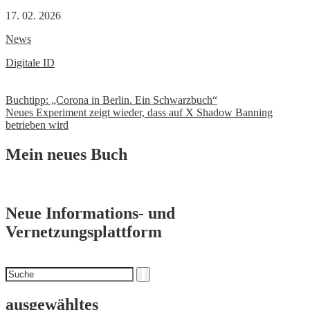
17. 02. 2026
News
Digitale ID
Beitrags-
Buchtipp: „Corona in Berlin. Ein Schwarzbuch“
Neues Experiment zeigt wieder, dass auf X Shadow Banning
Navigation
betrieben wird
Mein neues Buch
Neue Informations- und
Vernetzungsplattform
Suchen
Suche
nach
ausgewähltes