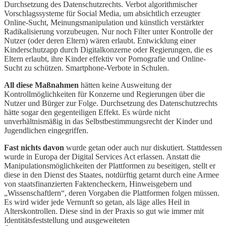
Durchsetzung des Datenschutzrechts. Verbot algorithmischer
Vorschlagssysteme für Social Media, um absichtlich erzeugter
Online-Sucht, Meinungsmanipulation und künstlich verstärkter
Radikalisierung vorzubeugen. Nur noch Filter unter Kontrolle der
Nutzer (oder deren Eltern) wären erlaubt. Entwicklung einer
Kinderschutzapp durch Digitalkonzerne oder Regierungen, die es
Eltern erlaubt, ihre Kinder effektiv vor Pornografie und Online-
Sucht zu schützen. Smartphone-Verbote in Schulen.
All diese Maßnahmen
hätten keine Ausweitung der
Kontrollmöglichkeiten für Konzerne und Regierungen über die
Nutzer und Bürger zur Folge. Durchsetzung des Datenschutzrechts
hätte sogar den gegenteiligen Effekt. Es würde nicht
unverhältnismäßig in das Selbstbestimmungsrecht der Kinder und
Jugendlichen eingegriffen.
Fast nichts davon
wurde getan oder auch nur diskutiert. Stattdessen
wurde in Europa der Digital Services Act erlassen. Anstatt die
Manipulationsmöglichkeiten der Plattformen zu beseitigen, stellt er
diese in den Dienst des Staates, notdürftig getarnt durch eine Armee
von staatsfinanzierten Faktencheckern, Hinweisgebern und
„Wissenschaftlern“, deren Vorgaben die Plattformen folgen müssen.
Es wird wider jede Vernunft so getan, als läge alles Heil in
Alterskontrollen. Diese sind in der Praxis so gut wie immer mit
Identitätsfeststellung und ausgeweiteten