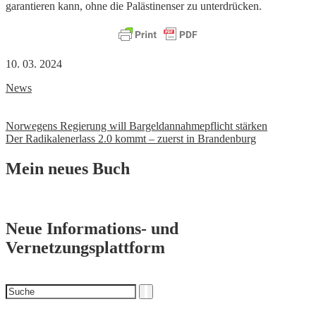
garantieren kann, ohne die Palästinenser zu unterdrücken.
10. 03. 2024
News
Beitrags-
Norwegens Regierung will Bargeldannahmepflicht stärken
Der Radikalenerlass 2.0 kommt – zuerst in Brandenburg
Navigation
Mein neues Buch
Neue Informations- und
Vernetzungsplattform
Suchen
Suche
nach