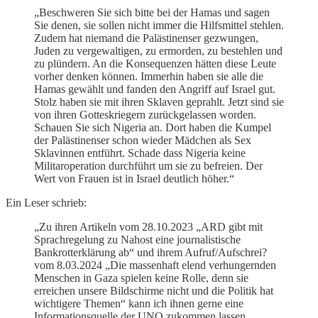
„Beschweren Sie sich bitte bei der Hamas und sagen
Sie denen, sie sollen nicht immer die Hilfsmittel stehlen.
Zudem hat niemand die Palästinenser gezwungen,
Juden zu vergewaltigen, zu ermorden, zu bestehlen und
zu plündern. An die Konsequenzen hätten diese Leute
vorher denken können. Immerhin haben sie alle die
Hamas gewählt und fanden den Angriff auf Israel gut.
Stolz haben sie mit ihren Sklaven geprahlt. Jetzt sind sie
von ihren Gotteskriegern zurückgelassen worden.
Schauen Sie sich Nigeria an. Dort haben die Kumpel
der Palästinenser schon wieder Mädchen als Sex
Sklavinnen entführt. Schade dass Nigeria keine
Militaroperation durchführt um sie zu befreien. Der
Wert von Frauen ist in Israel deutlich höher.“
Ein Leser schrieb:
„Zu ihren Artikeln vom 28.10.2023 „ARD gibt mit
Sprachregelung zu Nahost eine journalistische
Bankrotterklärung ab“ und ihrem Aufruf/Aufschrei?
vom 8.03.2024 „Die massenhaft elend verhungernden
Menschen in Gaza spielen keine Rolle, denn sie
erreichen unsere Bildschirme nicht und die Politik hat
wichtigere Themen“ kann ich ihnen gerne eine
Informationsquelle der UNO zukommen lassen