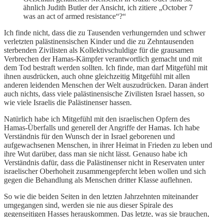
ähnlich Judith Butler der Ansicht, ich zitiere „October 7
was an act of armed resistance“?“
Ich finde nicht, dass die zu Tausenden verhungernden und schwer
verletzten palästinensischen Kinder und die zu Zehntausenden
sterbenden Zivilisten als Kollektivschuldige für die grausamen
Verbrechen der Hamas-Kämpfer verantwortlich gemacht und mit
dem Tod bestraft werden sollten. Ich finde, man darf Mitgefühl mit
ihnen ausdrücken, auch ohne gleichzeitig Mitgefühl mit allen
anderen leidenden Menschen der Welt auszudrücken. Daran ändert
auch nichts, dass viele palästinensische Zivilisten Israel hassen, so
wie viele Israelis die Palästinenser hassen.
Natürlich habe ich Mitgefühl mit den israelischen Opfern des
Hamas-Ǜberfalls und generell der Angriffe der Hamas. Ich habe
Verständnis für den Wunsch der in Israel geborenen und
aufgewachsenen Menschen, in ihrer Heimat in Frieden zu leben und
ihre Wut darüber, dass man sie nicht lässt. Genauso habe ich
Verständnis dafür, dass die Palästinenser nicht in Reservaten unter
israelischer Oberhoheit zusammengepfercht leben wollen und sich
gegen die Behandlung als Menschen dritter Klasse auflehnen.
So wie die beiden Seiten in den letzten Jahrzehnten miteinander
umgegangen sind, werden sie nie aus dieser Spirale des
gegenseitigen Hasses herauskommen. Das letzte, was sie brauchen,