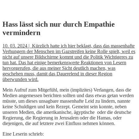
Skip
Hass lässt sich nur durch Empathie
to
vermindern
content
10. 03. 2024 | Kürzlich hatte ich hier beklagt, dass das massenhafte
Verhungern der Menschen im Gazstreifen keine Rolle spielt, weil es
nicht auf unsere Bildschirme kommt und die Politik Wichtigeres zu
tun hat. Das hat einige bemerkenswerte Reaktionen von Lesern
hervorgerufen, die aus meiner Sicht deutlich machen, was
geschehen muss, damit das Dauerelend in dieser Region
überwunden wird.
Mein Aufruf zum Mitgefühl, mein (implizites) Verlangen, dass die
Medien angemessen berichten sollten und dass etwas getan werden
müsste, um dieses unsagbare massenhafte Leid zu lindern, nannte
keine Schuldigen und kein Rezept. Gemeint sein konnte, neben
unseren Medien, die amerikanische, ägyptische oder die deutsche
Regierung, die Regierung in Jerusalem oder die Hamas, oder
diejenigen, die auf letztere zwei Einfluss nehmen können.
Eine Leserin schrieb: