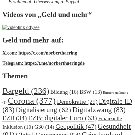
Bezahlmögl: Überweisung o. Paypal
Videos von „Geld und mehr“
Geld und mehr auf:
X.com: https://x.com/norberthaering
Telegram: https://t.me/norberthaeringde
Themen
Bargeld
(236)
Bildung
(16)
BSW
(13)
Bürgerbeteiligung
Corona
(377)
Digitale ID
Demokratie
(29)
(1)
(83)
Digitalzwang
(83)
Digitalisierung
(62)
EZB; digitaler Euro
(63)
EZB
(34)
Finanzielle
Gesundheit
Geopolitik
(47)
G30
(14)
Inklusion
(10)
(91)
Griechenland
Global Governance
(54)