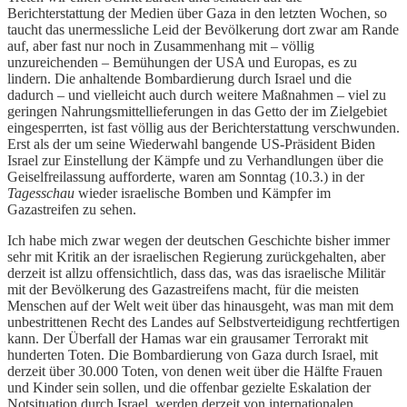
Berichterstattung der Medien über Gaza in den letzten Wochen, so
taucht das unermessliche Leid der Bevölkerung dort zwar am Rande
auf, aber fast nur noch in Zusammenhang mit – völlig
unzureichenden – Bemühungen der USA und Europas, es zu
lindern. Die anhaltende Bombardierung durch Israel und die
dadurch – und vielleicht auch durch weitere Maßnahmen – viel zu
geringen Nahrungsmittellieferungen in das Getto der im Zielgebiet
eingesperrten, ist fast völlig aus der Berichterstattung verschwunden.
Erst als der um seine Wiederwahl bangende US-Präsident Biden
Israel zur Einstellung der Kämpfe und zu Verhandlungen über die
Geiselfreilassung aufforderte, waren am Sonntag (10.3.) in der
Tagesschau
wieder israelische Bomben und Kämpfer im
Gazastreifen zu sehen.
Ich habe mich zwar wegen der deutschen Geschichte bisher immer
sehr mit Kritik an der israelischen Regierung zurückgehalten, aber
derzeit ist allzu offensichtlich, dass das, was das israelische Militär
mit der Bevölkerung des Gazastreifens macht, für die meisten
Menschen auf der Welt weit über das hinausgeht, was man mit dem
unbestrittenen Recht des Landes auf Selbstverteidigung rechtfertigen
kann. Der Überfall der Hamas war ein grausamer Terrorakt mit
hunderten Toten. Die Bombardierung von Gaza durch Israel, mit
derzeit über 30.000 Toten, von denen weit über die Hälfte Frauen
und Kinder sein sollen, und die offenbar gezielte Eskalation der
Notsituation durch Israel, werden derzeit von internationalen