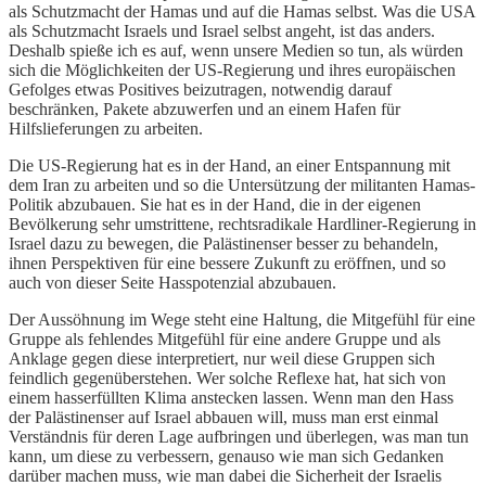
als Schutzmacht der Hamas und auf die Hamas selbst. Was die USA
als Schutzmacht Israels und Israel selbst angeht, ist das anders.
Deshalb spieße ich es auf, wenn unsere Medien so tun, als würden
sich die Möglichkeiten der US-Regierung und ihres europäischen
Gefolges etwas Positives beizutragen, notwendig darauf
beschränken, Pakete abzuwerfen und an einem Hafen für
Hilfslieferungen zu arbeiten.
Die US-Regierung hat es in der Hand, an einer Entspannung mit
dem Iran zu arbeiten und so die Untersützung der militanten Hamas-
Politik abzubauen. Sie hat es in der Hand, die in der eigenen
Bevölkerung sehr umstrittene, rechtsradikale Hardliner-Regierung in
Israel dazu zu bewegen, die Palästinenser besser zu behandeln,
ihnen Perspektiven für eine bessere Zukunft zu eröffnen, und so
auch von dieser Seite Hasspotenzial abzubauen.
Der Aussöhnung im Wege steht eine Haltung, die Mitgefühl für eine
Gruppe als fehlendes Mitgefühl für eine andere Gruppe und als
Anklage gegen diese interpretiert, nur weil diese Gruppen sich
feindlich gegenüberstehen. Wer solche Reflexe hat, hat sich von
einem hasserfüllten Klima anstecken lassen. Wenn man den Hass
der Palästinenser auf Israel abbauen will, muss man erst einmal
Verständnis für deren Lage aufbringen und überlegen, was man tun
kann, um diese zu verbessern, genauso wie man sich Gedanken
darüber machen muss, wie man dabei die Sicherheit der Israelis