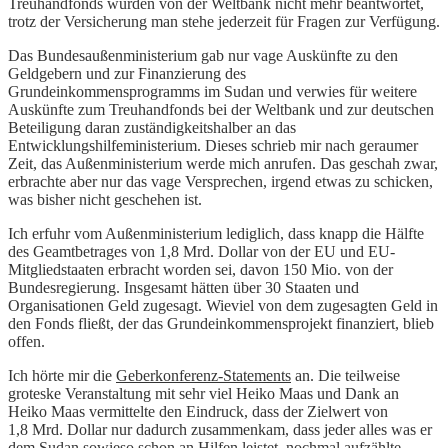
Treuhandfonds wurden von der Weltbank nicht mehr beantwortet,
trotz der Versicherung man stehe jederzeit für Fragen zur Verfügung.
Das Bundesaußenministerium gab nur vage Auskünfte zu den
Geldgebern und zur Finanzierung des
Grundeinkommensprogramms im Sudan und verwies für weitere
Auskünfte zum Treuhandfonds bei der Weltbank und zur deutschen
Beteiligung daran zuständigkeitshalber an das
Entwicklungshilfeministerium. Dieses schrieb mir nach geraumer
Zeit, das Außenministerium werde mich anrufen. Das geschah zwar,
erbrachte aber nur das vage Versprechen, irgend etwas zu schicken,
was bisher nicht geschehen ist.
Ich erfuhr vom Außenministerium lediglich, dass knapp die Hälfte
des Geamtbetrages von 1,8 Mrd. Dollar von der EU und EU-
Mitgliedstaaten erbracht worden sei, davon 150 Mio. von der
Bundesregierung. Insgesamt hätten über 30 Staaten und
Organisationen Geld zugesagt. Wieviel von dem zugesagten Geld in
den Fonds fließt, der das Grundeinkommensprojekt finanziert, blieb
offen.
Ich hörte mir die
Geberkonferenz-Statements
an. Die teilweise
groteske Veranstaltung mit sehr viel Heiko Maas und Dank an
Heiko Maas vermittelte den Eindruck, dass der Zielwert von
1,8 Mrd. Dollar nur dadurch zusammenkam, dass jeder alles was er
dem Sudan sowieso schon an Hilfen leistet, nochmal aufzählte –