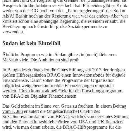
reklamiert und die Regierung die Gehälter der Staatsangestellten als
Ausgleich für die Inflation vervielfacht hat. Für beides gibt es Kritik
weder von der ICG noch von den „Partnerregierungen“ des Sudan.
Als Al Bashir noch an der Regierung war, war das anders. Aber wer
kritisiert schon eine abhängige Regierung, die es einem erlaubt, die
Bevölkerung nach Gusto für große Sozialexperimente zu
verwenden.
Sudan ist kein Einzelfall
Ähnliche Programm wie im Sudan gibt es in (noch) kleinerem
Maßstab viele. Die Ambitionen sind groß.
In Bangladesch
finanziert die Gates Stiftung
seit 2013 der dortigen
großen Hilfsorganistion BRAC einen Innovationsfonds für digitale
Finanzdienste. Damit sollen die Programme der Organisation
möglichst weitgehend auf mobile Finanzlösungen umgestellt
werden. Hinzu kommt aktuell
Geld für ein Forschungsprogramm
von BRAC zu Digitalen Finanzdiensten.
Das Geld scheint im Sinne von Gates zu fruchten. In einem
Beitrag
vom 1. Juli
erläutert die (angelsächsische) Chefin des
Sozialinnovationslabors von BRAC, welches von der Gates Stiftung
und den Entwicklungshilfebehörden von USA und UK finanziert
wird, wie man daran arbeite, die BRAC-Hilfsprogramme für die