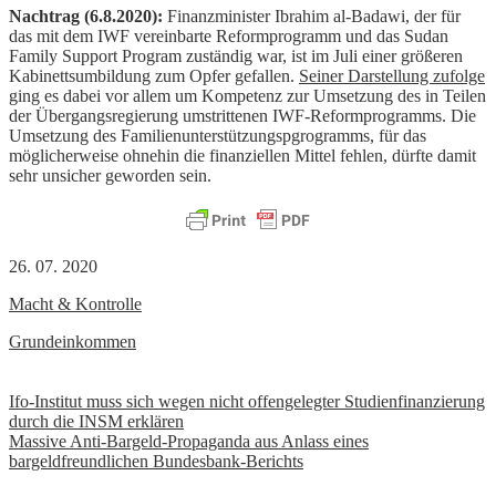
Nachtrag (6.8.2020):
Finanzminister Ibrahim al-Badawi, der für
das mit dem IWF vereinbarte Reformprogramm und das Sudan
Family Support Program zuständig war, ist im Juli einer größeren
Kabinettsumbildung zum Opfer gefallen.
Seiner Darstellung zufolge
ging es dabei vor allem um Kompetenz zur Umsetzung des in Teilen
der Übergangsregierung umstrittenen IWF-Reformprogramms. Die
Umsetzung des Familienunterstützungspgrogramms, für das
möglicherweise ohnehin die finanziellen Mittel fehlen, dürfte damit
sehr unsicher geworden sein.
26. 07. 2020
Macht & Kontrolle
Grundeinkommen
Beitrags-
Ifo-Institut muss sich wegen nicht offengelegter Studienfinanzierung
durch die INSM erklären
Navigation
Massive Anti-Bargeld-Propaganda aus Anlass eines
bargeldfreundlichen Bundesbank-Berichts