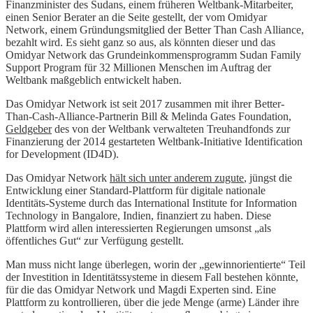
Finanzminister des Sudans, einem früheren Weltbank-Mitarbeiter,
einen Senior Berater an die Seite gestellt, der vom Omidyar
Network, einem Gründungsmitglied der Better Than Cash Alliance,
bezahlt wird. Es sieht ganz so aus, als könnten dieser und das
Omidyar Network das Grundeinkommensprogramm Sudan Family
Support Program für 32 Millionen Menschen im Auftrag der
Weltbank maßgeblich entwickelt haben.
Das Omidyar Network ist seit 2017 zusammen mit ihrer Better-
Than-Cash-Alliance-Partnerin Bill & Melinda Gates Foundation,
Geldgeber
des von der Weltbank verwalteten Treuhandfonds zur
Finanzierung der 2014 gestarteten Weltbank-Initiative Identification
for Development (ID4D).
Das Omidyar Network
hält sich unter anderem zugute
, jüngst die
Entwicklung einer Standard-Plattform für digitale nationale
Identitäts-Systeme durch das International Institute for Information
Technology in Bangalore, Indien, finanziert zu haben. Diese
Plattform wird allen interessierten Regierungen umsonst „als
öffentliches Gut“ zur Verfügung gestellt.
Man muss nicht lange überlegen, worin der „gewinnorientierte“ Teil
der Investition in Identitätssysteme in diesem Fall bestehen könnte,
für die das Omidyar Network und Magdi Experten sind. Eine
Plattform zu kontrollieren, über die jede Menge (arme) Länder ihre