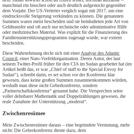
manchmal ein bisschen oder auch deutlich aufgestockt gegenüber
dem Vorjahr. Der US-Vertreter verglich sogar mit 2017, um eine
eindrucksvolle Steigerung verkünden zu können. Die genannten
Summen waren meist bescheiden und sie beinhalteten jede Art von
Geldtransfer und oft auch nur technische oder administrative Hilfe
oder medizinisches Material. Was explizit für die Finanzierung des
Familienunterstützungsprogramms zugesagt wurde, war extrem
bescheiden.
Diese Wahrnehmung deckt sich mit einer
Analyse des Atlantic
Council
, einer Nato-Vorfeldorganisation. Deren Autor, der laut
seinem Twitter-Profil früher für den CIA im Sudan gearbeitet hat (im
Artikel heißt das, er war „Chief of staff to the Special Envoy for
Sudan“), schreibt darin, es sei schon vor der Konferenz klar
gewesen, dass keine großen Summen zusammenkommen würden,
weshalb man diese nicht Geberkonferenz, sondern
„Partnerschaftskonferenz“ genannt habe. Die Versprechen seien
voller dehnbarer Mathematik und Doppelzählungen gewesen, die
reale Zunahme der Unterstützung „moderat“.
Zwischenresümee
Mein Zwischenresümee daraus – eine begründete Vermutung, mehr
nicht: Die Geberkonferenz diente dazu, dem