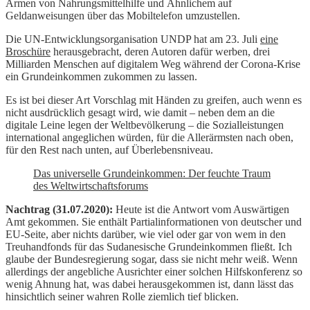
Armen von Nahrungsmittelhilfe und Ähnlichem auf
Geldanweisungen über das Mobiltelefon umzustellen.
Die UN-Entwicklungsorganisation UNDP hat am 23. Juli
eine
Broschüre
herausgebracht, deren Autoren dafür werben, drei
Milliarden Menschen auf digitalem Weg während der Corona-Krise
ein Grundeinkommen zukommen zu lassen.
Es ist bei dieser Art Vorschlag mit Händen zu greifen, auch wenn es
nicht ausdrücklich gesagt wird, wie damit – neben dem an die
digitale Leine legen der Weltbevölkerung – die Sozialleistungen
international angeglichen würden, für die Allerärmsten nach oben,
für den Rest nach unten, auf Überlebensniveau.
Das universelle Grundeinkommen: Der feuchte Traum
des Weltwirtschaftsforums
Nachtrag (31.07.2020):
Heute ist die Antwort vom Auswärtigen
Amt gekommen. Sie enthält Partialinformationen von deutscher und
EU-Seite, aber nichts darüber, wie viel oder gar von wem in den
Treuhandfonds für das Sudanesische Grundeinkommen fließt. Ich
glaube der Bundesregierung sogar, dass sie nicht mehr weiß. Wenn
allerdings der angebliche Ausrichter einer solchen Hilfskonferenz so
wenig Ahnung hat, was dabei herausgekommen ist, dann lässt das
hinsichtlich seiner wahren Rolle ziemlich tief blicken.