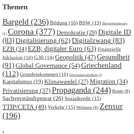
Themen
Bargeld
(236)
Bildung
(16)
BSW
(13)
Bürgerbeteiligung
Corona
(377)
Digitale ID
Demokratie
(29)
(1)
(83)
Digitalzwang
(83)
Digitalisierung
(62)
EZB; digitaler Euro
(63)
EZB
(34)
Finanzielle
Gesundheit
Geopolitik
(47)
G30
(14)
Inklusion
(10)
(91)
Griechenland
Global Governance
(54)
(112)
Grundeinkommen
(10)
Informationsfreiheit
(1)
Migration
(34)
Klimawandel
(27)
Kapitalismus
(19)
Propaganda
(244)
Privatisierung
(37)
Rente
(8)
Sachverständigenrat
(26)
Sozialkredit
(15)
Zensur
TTIP/CETA
(49)
Verkehr
(15)
Wohnen
(6)
(196)
.