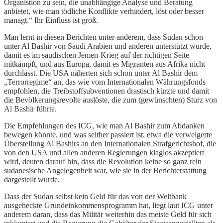
Organistion zu sein, die unabhängige Analyse und Beratung
anbietet, wie man tödliche Konflikte verhindert, löst oder besser
managt.“ Ihr Einfluss ist groß.
Man lernt in diesen Berichten unter anderem, dass Sudan schon
unter Al Bashir von Saudi Arabien und anderen unterstützt wurde,
damit es im saudischen Jemen-Krieg auf der richtigen Seite
mitkämpft, und aus Europa, damit es Migranten aus Afrika nicht
durchlässt. Die USA näherten sich schon unter Al Bashir dem
„Terrorregime“ an, das wie vom Internationalen Währungsfonds
empfohlen, die Treibstoffsubventionen drastisch kürzte und damit
die Bevölkerungsrevolte auslöste, die zum (gewünschten) Sturz von
Al Bashir führte.
Die Empfehlungen des ICG, wie man Al Bashir zum Abdanken
bewegen könnte, und was seither passiert ist, etwa die verweigerte
Überstellung Al Bashirs an den Internationalen Strafgerichtshof, die
von den USA und allen anderen Regierungen klaglos akzeptiert
wird, deuten darauf hin, dass die Revolution keine so ganz rein
sudanesische Angelegenheit war, wie sie in der Berichterstattung
dargestellt wurde.
Dass der Sudan selbst kein Geld für das von der Weltbank
ausgeheckte Grundeinkommensprogramm hat, liegt laut ICG unter
anderem daran, dass das Militär weiterhin das meiste Geld für sich