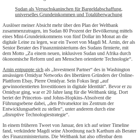
Sudan als Versuchskaninchen für Bargeldabschaffung,
universelles Grundeinkommen und Totalüberwachung
Auslöser meiner Absicht mehr über den Plan der Weltbank
zusammenzutragen, im Sudan 80 Prozent der Bevölkerung mittels
eines Mini-Grundeinkommens von fünf Dollar im Monat an die
digitale Leine zu legen, war ein Tweet von Magdi M. Amin, der als
Senior Berater des Finanzministeriums des Sudans firmierte, mit
dem Motto „Zu einem neuen, inklusiven Sudan und Afrika durch
ökonomische Reform und am Menschen orientierte Technologie“.
Amin entpuppte sich
als „Investment Partner“ des in Washington
ansässigen Omidyar Networks des libertären Gründers der Online-
Plattform Ebay, Pierre Omidyar. Sein Fokus liegt „auf
gewinnorientierten Investitionen in digitale Identität“. Bevor er zu
Omidyar ging, war er 20 Jahre lang für die Weltbank tätig. Dort
beriet der Princeton- und Johns-Hopkins-Absolvent die
Führungsebene dabei, „den Privatsektor ins Zentrum der
Entwicklungsarbeit zu stellen“, unter anderem durch eine
„disruptive Technologiestrategie“.
In einem früheren Tweet von Januar, den ich auf seiner Timeline
fand, verkündete Magdi seine Abordnung nach Karthum als Berater
des Finanzministeriums. Die Weltbank hat also offenbar dem