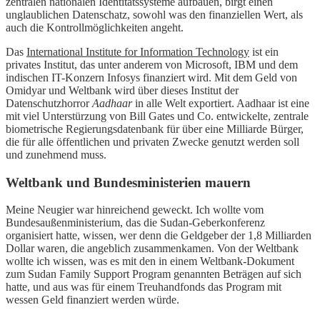
zentralen nationalen Identitätssysteme aufbauen, birgt einen
unglaublichen Datenschatz, sowohl was den finanziellen Wert, als
auch die Kontrollmöglichkeiten angeht.
Das
International Institute for Information Technology
ist ein
privates Institut, das unter anderem von Microsoft, IBM und dem
indischen IT-Konzern Infosys finanziert wird. Mit dem Geld von
Omidyar und Weltbank wird über dieses Institut der
Datenschutzhorror
Aadhaar
in alle Welt exportiert. Aadhaar ist eine
mit viel Unterstürzung von Bill Gates und Co. entwickelte, zentrale
biometrische Regierungsdatenbank für über eine Milliarde Bürger,
die für alle öffentlichen und privaten Zwecke genutzt werden soll
und zunehmend muss.
Weltbank und Bundesministerien mauern
Meine Neugier war hinreichend geweckt. Ich wollte vom
Bundesaußenministerium, das die Sudan-Geberkonferenz
organisiert hatte, wissen, wer denn die Geldgeber der 1,8 Milliarden
Dollar waren, die angeblich zusammenkamen. Von der Weltbank
wollte ich wissen, was es mit den in einem Weltbank-Dokument
zum Sudan Family Support Program genannten Beträgen auf sich
hatte, und aus was für einem Treuhandfonds das Program mit
wessen Geld finanziert werden würde.