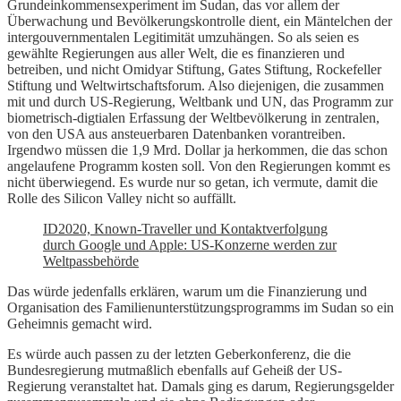
Grundeinkommensexperiment im Sudan, das vor allem der
Überwachung und Bevölkerungskontrolle dient, ein Mäntelchen der
intergouvernmentalen Legitimität umzuhängen. So als seien es
gewählte Regierungen aus aller Welt, die es finanzieren und
betreiben, und nicht Omidyar Stiftung, Gates Stiftung, Rockefeller
Stiftung und Weltwirtschaftsforum. Also diejenigen, die zusammen
mit und durch US-Regierung, Weltbank und UN, das Programm zur
biometrisch-digtialen Erfassung der Weltbevölkerung in zentralen,
von den USA aus ansteuerbaren Datenbanken vorantreiben.
Irgendwo müssen die 1,9 Mrd. Dollar ja herkommen, die das schon
angelaufene Programm kosten soll. Von den Regierungen kommt es
nicht überwiegend. Es wurde nur so getan, ich vermute, damit die
Rolle des Silicon Valley nicht so auffällt.
ID2020, Known-Traveller und Kontaktverfolgung
durch Google und Apple: US-Konzerne werden zur
Weltpassbehörde
Das würde jedenfalls erklären, warum um die Finanzierung und
Organisation des Familienunterstützungsprogramms im Sudan so ein
Geheimnis gemacht wird.
Es würde auch passen zu der letzten Geberkonferenz, die die
Bundesregierung mutmaßlich ebenfalls auf Geheiß der US-
Regierung veranstaltet hat. Damals ging es darum, Regierungsgelder