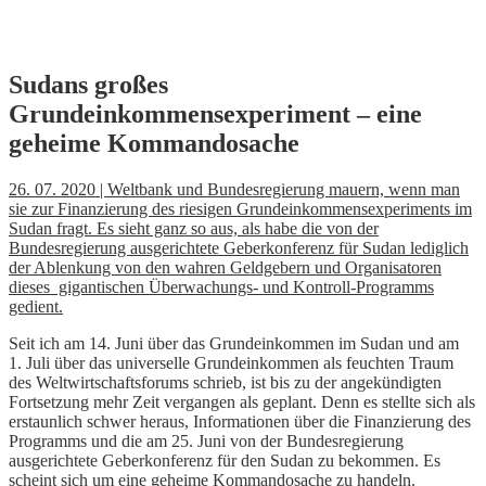
Skip
Sudans großes
to
Grundeinkommensexperiment – eine
content
geheime Kommandosache
26. 07. 2020 | Weltbank und Bundesregierung mauern, wenn man
sie zur Finanzierung des riesigen Grundeinkommensexperiments im
Sudan fragt. Es sieht ganz so aus, als habe die von der
Bundesregierung ausgerichtete Geberkonferenz für Sudan lediglich
der Ablenkung von den wahren Geldgebern und Organisatoren
dieses gigantischen Überwachungs- und Kontroll-Programms
gedient.
Seit ich am 14. Juni über das Grundeinkommen im Sudan und am
1. Juli über das universelle Grundeinkommen als feuchten Traum
des Weltwirtschaftsforums schrieb, ist bis zu der angekündigten
Fortsetzung mehr Zeit vergangen als geplant. Denn es stellte sich als
erstaunlich schwer heraus, Informationen über die Finanzierung des
Programms und die am 25. Juni von der Bundesregierung
ausgerichtete Geberkonferenz für den Sudan zu bekommen. Es
scheint sich um eine geheime Kommandosache zu handeln.