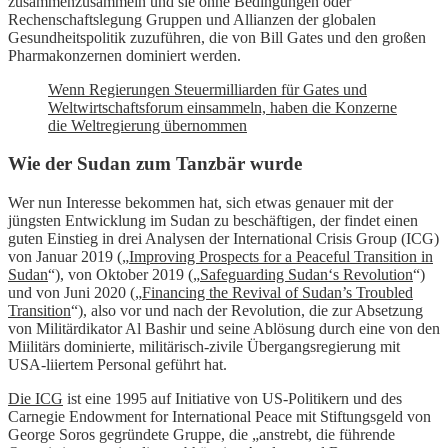
zusammenzusammeln und sie ohne Bedingungen oder
Rechenschaftslegung Gruppen und Allianzen der globalen
Gesundheitspolitik zuzuführen, die von Bill Gates und den großen
Pharmakonzernen dominiert werden.
Wenn Regierungen Steuermilliarden für Gates und
Weltwirtschaftsforum einsammeln, haben die Konzerne
die Weltregierung übernommen
Wie der Sudan zum Tanzbär wurde
Wer nun Interesse bekommen hat, sich etwas genauer mit der
jüngsten Entwicklung im Sudan zu beschäftigen, der findet einen
guten Einstieg in drei Analysen der International Crisis Group (ICG)
von Januar 2019 („
Improving Prospects for a Peaceful Transition in
Sudan
“), von Oktober 2019 („
Safeguarding Sudan‘s Revolution
“)
und von Juni 2020 („
Financing the Revival of Sudan’s Troubled
Transition
“), also vor und nach der Revolution, die zur Absetzung
von Militärdikator Al Bashir und seine Ablösung durch eine von den
Miilitärs dominierte, militärisch-zivile Übergangsregierung mit
USA-liiertem Personal geführt hat.
Die ICG
ist eine 1995 auf Initiative von US-Politikern und des
Carnegie Endowment for International Peace mit Stiftungsgeld von
George Soros gegründete Gruppe, die „anstrebt, die führende