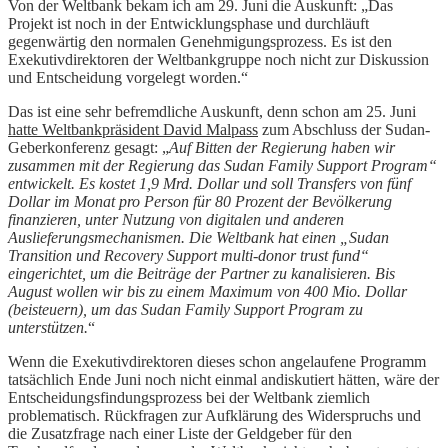
Von der Weltbank bekam ich am 29. Juni die Auskunft: „Das
Projekt ist noch in der Entwicklungsphase und durchläuft
gegenwärtig den normalen Genehmigungsprozess. Es ist den
Exekutivdirektoren der Weltbankgruppe noch nicht zur Diskussion
und Entscheidung vorgelegt worden.“
Das ist eine sehr befremdliche Auskunft, denn schon am 25. Juni
hatte Weltbankpräsident David Malpass
zum Abschluss der Sudan-
Geberkonferenz gesagt: „
Auf Bitten der Regierung haben wir
zusammen mit der Regierung das Sudan Family Support Program“
entwickelt. Es kostet 1,9 Mrd. Dollar und soll Transfers von fünf
Dollar im Monat pro Person für 80 Prozent der Bevölkerung
finanzieren, unter Nutzung von digitalen und anderen
Auslieferungsmechanismen. Die Weltbank hat einen „Sudan
Transition und Recovery Support multi-donor trust fund“
eingerichtet, um die Beiträge der Partner zu kanalisieren. Bis
August wollen wir bis zu einem Maximum von 400 Mio. Dollar
(beisteuern), um das Sudan Family Support Program zu
unterstützen.
“
Wenn die Exekutivdirektoren dieses schon angelaufene Programm
tatsächlich Ende Juni noch nicht einmal andiskutiert hätten, wäre der
Entscheidungsfindungsprozess bei der Weltbank ziemlich
problematisch. Rückfragen zur Aufklärung des Widerspruchs und
die Zusatzfrage nach einer Liste der Geldgeber für den