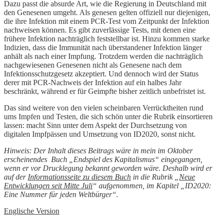
Dazu passt die absurde Art, wie die Regierung in Deutschland mit
den Genesenen umgeht. Als genesen gelten offiziell nur diejenigen,
die ihre Infektion mit einem PCR-Test vom Zeitpunkt der Infektion
nachweisen können. Es gibt zuverlässige Tests, mit denen eine
frühere Infektion nachträglich feststellbar ist. Hinzu kommen starke
Indizien, dass die Immunität nach überstandener Infektion länger
anhält als nach einer Impfung. Trotzdem werden die nachträglich
nachgewiesenen Genesenen nicht als Genesene nach dem
Infektionsschutzgesetz akzeptiert. Und dennoch wird der Status
derer mit PCR-Nachweis der Infektion auf ein halbes Jahr
beschränkt, während er für Geimpfte bisher zeitlich unbefristet ist.
Das sind weitere von den vielen scheinbaren Verrücktheiten rund
ums Impfen und Testen, die sich schön unter die Rubrik einsortieren
lassen: macht Sinn unter dem Aspekt der Durchsetzung von
digitalen Impfpässen und Umsetzung von ID2020, sonst nicht.
Hinweis: Der Inhalt dieses Beitrags wäre in mein im Oktober
erscheinendes Buch „Endspiel des Kapitalismus“ eingegangen,
wenn er vor Drucklegung bekannt geworden wäre. Deshalb wird er
auf der
Informationsseite zu diesem Buch
in die Rubrik „
Neue
Entwicklungen seit Mitte Juli
“ aufgenommen, im Kapitel „ID2020:
Eine Nummer für jeden Weltbürger“.
Englische Version