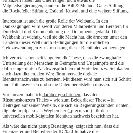
Finanziert haben das Unterfangen nicht etwas die
Mitgliedsregierungen, sondern die Bill & Melinda Gates Stiftung,
die Rockefeller Stiftung, Estland, Kuwait und eine weitere Stiftung.
Interessant ist auch die große Rolle der Weltbank. In den
Danksagungen wird zwölf von deren Mitarbeitern und Beratern für
Durchsicht und Kommentierung des Dokuments gedankt. Die
Weltbank ist wichtig, weil sie die Macht hat, die ärmeren unter den
Ländern dieser Welt durch Bedingungen für die üblichen
Geldzuwendungen zur Umsetzung dieser Richtlinien zu bewegen.
Ich vertrete schon seit längerem die These, dass die zwanghafte
Unterteilung der Menschen in Geimpfte und Ungeimpfte und die
dafür eingeführten Nachweispflichten mit Vorteilen bzw. Schikanen
auch dazu dienen, den Weg für universelle digitale
Identitätsnachweise zu bereiten. Mit diesen wird man sich auf Schritt
und Tritt ausweisen und seine Daten bereitstellen müssen.
Vor kurzem habe ich
darüber geschrieben
, dass der
Rüstungskonzern Thales – wie zum Beleg dieser These – in
Beiträgen auf seiner Website, die sich an Regierungskunden richten,
digitale Impfpässe als Wegbereiter („precursor“) für den
universellen mobil-digitalen Identitätsnachweis bezeichnet hat.
Als wäre das nicht genug Bestätigung, zeigt sich nun, dass die
Finanzierer und Betreiber der ID2020-Initiative die