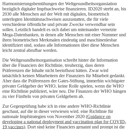
Harmonisierungsbemühungen der Weltgesundheitsorgansiation
bezüglich digitaler Impfnachweise finanzieren. ID2020 strebt an, bis
2030 alle Menschen auf der Welt mit digitalen, biometrisch
unterlegten Identitätsnachweisen auszustatten, die für viele
verschiedene öffentliche und private Zwecke verwendbar sein
sollen. Letztlich handelt es sich dabei um miteinander vernetzte
Mega-Datenbanken, in denen alle Menschen mit einer Nummer und
ihren biometrischen Merkmalen eindeutig und maschinenlesbar
identifiziert sind, sodass alle Informationen über diese Menschen
leicht zentral abrufbar werden.
Die Weltgesundheitsorganisation schreibt hinter die Information
über die Financiers der Richtlinie, treuherzig, dass deren
Präferenzen die Inhalte nicht beeinflusst hätten. Zwar wird
tatsächlich keinen Mitarbeitern der Finanziers für Mitarbeit gedankt.
Aber dass die Präferenzen der Gates-Stiftung, immerhin wichtigster
privater Geldgeber der WHO, keine Rolle spielen, wenn die WHO
eine Richtlinie publiziert, wäre neu. Die Finanzen der WHO hängen
zu vier Fünfteln von privaten Geldgebern ab.
Zur Gegenprüfung habe ich in eine andere WHO-Richtlinie
geschaut, auf die in dieser verwiesen wird. eine Richtlinie für
nationale Impfstrategien von November 2020 (
Guidance on
developing a national deployment and vaccination plan for COVID-
19 vaccines
). Dort sind keine Financiers genannt und prompt ist die