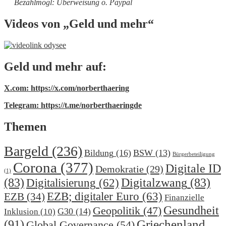
Bezahlmögl: Überweisung o. Paypal
Videos von „Geld und mehr“
Geld und mehr auf:
X.com: https://x.com/norberthaering
Telegram: https://t.me/norberthaeringde
Themen
Bargeld
(236)
Bildung
(16)
BSW
(13)
Bürgerbeteiligung
Corona
(377)
Digitale ID
Demokratie
(29)
(1)
(83)
Digitalzwang
(83)
Digitalisierung
(62)
EZB; digitaler Euro
(63)
EZB
(34)
Finanzielle
Gesundheit
Geopolitik
(47)
G30
(14)
Inklusion
(10)
(91)
Griechenland
Global Governance
(54)