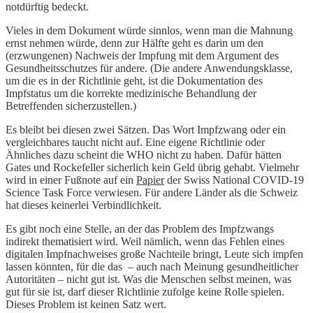
notdürftig bedeckt.
Vieles in dem Dokument würde sinnlos, wenn man die Mahnung
ernst nehmen würde, denn zur Hälfte geht es darin um den
(erzwungenen) Nachweis der Impfung mit dem Argument des
Gesundheitsschutzes für andere. (Die andere Anwendungsklasse,
um die es in der Richtlinie geht, ist die Dokumentation des
Impfstatus um die korrekte medizinische Behandlung der
Betreffenden sicherzustellen.)
Es bleibt bei diesen zwei Sätzen. Das Wort Impfzwang oder ein
vergleichbares taucht nicht auf. Eine eigene Richtlinie oder
Ähnliches dazu scheint die WHO nicht zu haben. Dafür hätten
Gates und Rockefeller sicherlich kein Geld übrig gehabt. Vielmehr
wird in einer Fußnote auf ein
Papier
der Swiss National COVID-19
Science Task Force verwiesen. Für andere Länder als die Schweiz
hat dieses keinerlei Verbindlichkeit.
Es gibt noch eine Stelle, an der das Problem des Impfzwangs
indirekt thematisiert wird. Weil nämlich, wenn das Fehlen eines
digitalen Impfnachweises große Nachteile bringt, Leute sich impfen
lassen könnten, für die das – auch nach Meinung gesundheitlicher
Autoritäten – nicht gut ist. Was die Menschen selbst meinen, was
gut für sie ist, darf dieser Richtlinie zufolge keine Rolle spielen.
Dieses Problem ist keinen Satz wert.