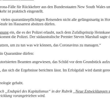
rona-Fälle für Rückkehrer aus den Bundesstaaten New South Wales und 
hr ist praktisch eingestellt.
len quarantänepflichtigen Reisenden nicht alle gefängnisartig in Hotel
trafe im Hausarrest absitzen dürfen.
nnung
ein, die es der Polizei erlaubt, nach dem Zufallsprinzip Heimka
kommt die Polizei. Der südaustralische Premier Steven Marshall sagte 
h nutzen, um zu tun was wir können, das Coronavirus zu managen.“
 in Quarantäne dürfen:
orisierten Beamten angewiesen, das Schild vor dem Grundstück aufzust
 das sich die Ergebnisse berichten lässt. Im Erfolgsfall wird damit ger
hnologie gehabt.
h „Endspiel des Kapitalismus“ in der Rubrik „
Neue Entwicklungen se
icklung vorangetrieben wird.