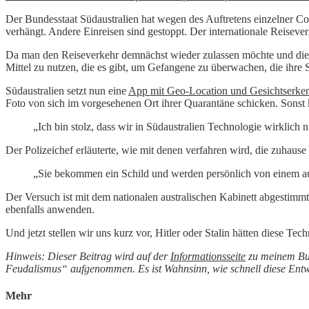
Der Bundesstaat Südaustralien hat wegen des Auftretens einzelner Co
verhängt. Andere Einreisen sind gestoppt. Der internationale Reiseverke
Da man den Reiseverkehr demnächst wieder zulassen möchte und die vie
Mittel zu nutzen, die es gibt, um Gefangene zu überwachen, die ihre S
Südaustralien setzt nun eine
App mit Geo-Location und Gesichtserke
Foto von sich im vorgesehenen Ort ihrer Quarantäne schicken. Sonst 
„Ich bin stolz, dass wir in Südaustralien Technologie wirklic
Der Polizeichef erläuterte, wie mit denen verfahren wird, die zuhause
„Sie bekommen ein Schild und werden persönlich von einem aut
Der Versuch ist mit dem nationalen australischen Kabinett abgestimmt,
ebenfalls anwenden.
Und jetzt stellen wir uns kurz vor, Hitler oder Stalin hätten diese Tec
Hinweis: Dieser Beitrag wird auf der
Informationsseite
zu meinem Buc
Feudalismus“ aufgenommen. Es ist Wahnsinn, wie schnell diese Entw
Mehr