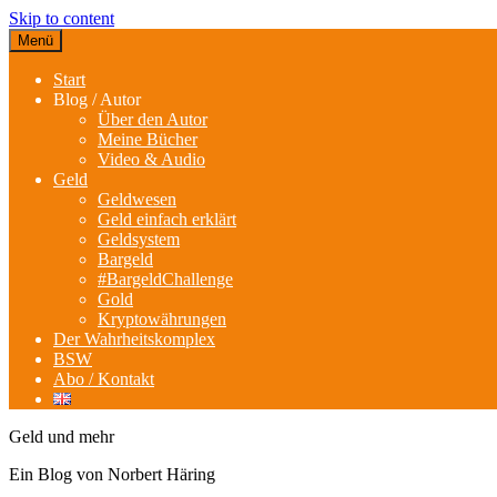
Skip to content
Menü
Start
Blog / Autor
Über den Autor
Meine Bücher
Video & Audio
Geld
Geldwesen
Geld einfach erklärt
Geldsystem
Bargeld
#BargeldChallenge
Gold
Kryptowährungen
Der Wahrheitskomplex
BSW
Abo / Kontakt
Geld und mehr
Ein Blog von Norbert Häring