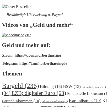
Bezahlmögl: Überweisung o. Paypal
Videos von „Geld und mehr“
Geld und mehr auf:
X.com: https://x.com/norberthaering
Telegram: https://t.me/norberthaeringde
Themen
Bargeld
(236)
Bildung
(16)
BSW
(13)
Bürgerbeteiligung
(1)
EZB; digitaler Euro
(63)
(34)
Finanzielle Inklusion
(
Kl
Kapitalismus
(19)
Grundeinkommen
(10)
Informationsfreiheit
(1)