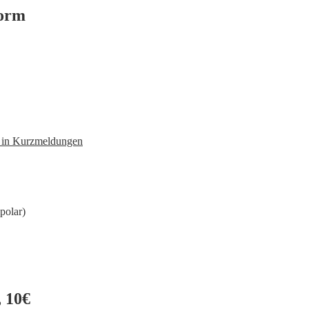
form
n in Kurzmeldungen
polar)
 10€