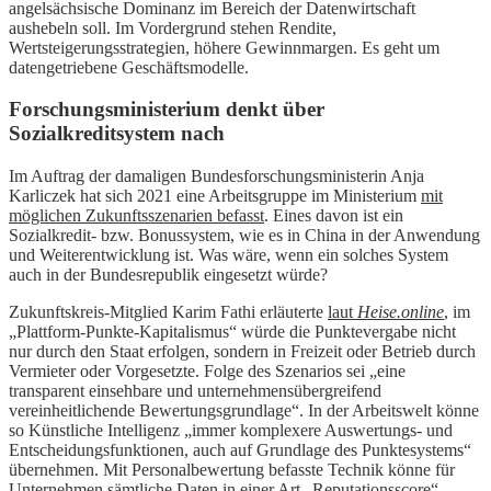
angelsächsische Dominanz im Bereich der Datenwirtschaft
aushebeln soll. Im Vordergrund stehen Rendite,
Wertsteigerungsstrategien, höhere Gewinnmargen. Es geht um
datengetriebene Geschäftsmodelle.
Forschungsministerium denkt über
Sozialkreditsystem nach
Im Auftrag der damaligen Bundesforschungsministerin Anja
Karliczek hat sich 2021 eine Arbeitsgruppe im Ministerium
mit
möglichen Zukunftsszenarien befasst
. Eines davon ist ein
Sozialkredit- bzw. Bonussystem, wie es in China in der Anwendung
und Weiterentwicklung ist. Was wäre, wenn ein solches System
auch in der Bundesrepublik eingesetzt würde?
Zukunftskreis-Mitglied Karim Fathi erläuterte
laut
Heise.online
, im
„Plattform-Punkte-Kapitalismus“ würde die Punktevergabe nicht
nur durch den Staat erfolgen, sondern in Freizeit oder Betrieb durch
Vermieter oder Vorgesetzte. Folge des Szenarios sei „eine
transparent einsehbare und unternehmensübergreifend
vereinheitlichende Bewertungsgrundlage“. In der Arbeitswelt könne
so Künstliche Intelligenz „immer komplexere Auswertungs- und
Entscheidungsfunktionen, auch auf Grundlage des Punktesystems“
übernehmen. Mit Personalbewertung befasste Technik könne für
Unternehmen sämtliche Daten in einer Art „Reputationsscore“