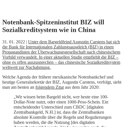
Skip
Notenbank-Spitzeninstitut BIZ will
to
Sozialkreditsystem wie in China
content
31. 01. 2022 |
Unter dem Bargeldfeind Augustin Carstens hat sich
die Bank für Internationalen Zahlungsausgleich (BIZ) in einen
Propagandisten der Überwachungsgesellschaft nach chinesischem
Vorbild verwandelt. In einer aktuellen Studie empfiehlt die BIZ –
ohne es offen auszusprechen – das chinesische Sozialkreditsystem
weltweit zur Nachahmung.
Welche Agenda der frühere mexikanische Notenbankchef und
heutige Generalsekretär der BIZ, Augustin Carstens, verfolgt, sieht
man am besten an
folgendem Zitat
aus dem Jahr 2020:
„Wir wissen beim Bargeld nicht, wer heute eine 100-
Dollar-Note nutzt, oder einen 1000-Peso-Schein. Ein
entscheidender Unterschied zum CBDC [digitalen
Zentralbankgeld, N.H.] ist, dass die Zentralbanken
absolute Kontrolle über die Regeln und Regulierungen
haben werden, die die Nutzung [des digitalen