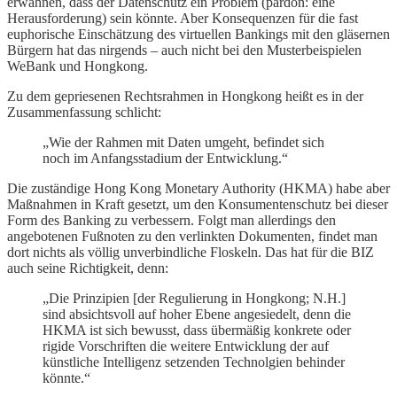
erwähnen, dass der Datenschutz ein Problem (pardon: eine
Herausforderung) sein könnte. Aber Konsequenzen für die fast
euphorische Einschätzung des virtuellen Bankings mit den gläsernen
Bürgern hat das nirgends – auch nicht bei den Musterbeispielen
WeBank und Hongkong.
Zu dem gepriesenen Rechtsrahmen in Hongkong heißt es in der
Zusammenfassung schlicht:
„Wie der Rahmen mit Daten umgeht, befindet sich
noch im Anfangsstadium der Entwicklung.“
Die zuständige Hong Kong Monetary Authority (HKMA) habe aber
Maßnahmen in Kraft gesetzt, um den Konsumentenschutz bei dieser
Form des Banking zu verbessern. Folgt man allerdings den
angebotenen Fußnoten zu den verlinkten Dokumenten, findet man
dort nichts als völlig unverbindliche Floskeln. Das hat für die BIZ
auch seine Richtigkeit, denn:
„Die Prinzipien [der Regulierung in Hongkong; N.H.]
sind absichtsvoll auf hoher Ebene angesiedelt, denn die
HKMA ist sich bewusst, dass übermäßig konkrete oder
rigide Vorschriften die weitere Entwicklung der auf
künstliche Intelligenz setzenden Technolgien behinder
könnte.“