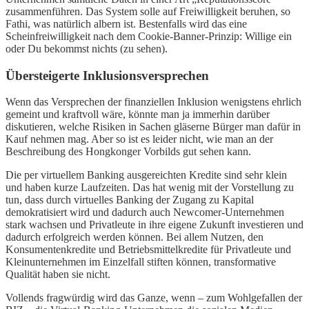
zusammenführen. Das System solle auf Freiwilligkeit beruhen, so
Fathi, was natürlich albern ist. Bestenfalls wird das eine
Scheinfreiwilligkeit nach dem Cookie-Banner-Prinzip: Willige ein
oder Du bekommst nichts (zu sehen).
Übersteigerte Inklusionsversprechen
Wenn das Versprechen der finanziellen Inklusion wenigstens ehrlich
gemeint und kraftvoll wäre, könnte man ja immerhin darüber
diskutieren, welche Risiken in Sachen gläserne Bürger man dafür in
Kauf nehmen mag. Aber so ist es leider nicht, wie man an der
Beschreibung des Hongkonger Vorbilds gut sehen kann.
Die per virtuellem Banking ausgereichten Kredite sind sehr klein
und haben kurze Laufzeiten. Das hat wenig mit der Vorstellung zu
tun, dass durch virtuelles Banking der Zugang zu Kapital
demokratisiert wird und dadurch auch Newcomer-Unternehmen
stark wachsen und Privatleute in ihre eigene Zukunft investieren und
dadurch erfolgreich werden können. Bei allem Nutzen, den
Konsumentenkredite und Betriebsmittelkredite für Privatleute und
Kleinunternehmen im Einzelfall stiften können, transformative
Qualität haben sie nicht.
Vollends fragwürdig wird das Ganze, wenn – zum Wohlgefallen der