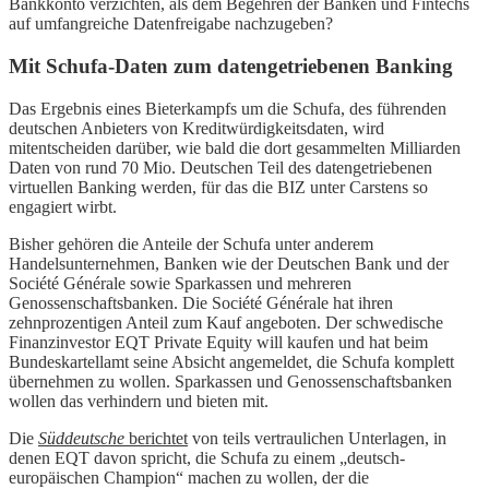
Bankkonto verzichten, als dem Begehren der Banken und Fintechs
auf umfangreiche Datenfreigabe nachzugeben?
Mit Schufa-Daten zum datengetriebenen Banking
Das Ergebnis eines Bieterkampfs um die Schufa, des führenden
deutschen Anbieters von Kreditwürdigkeitsdaten, wird
mitentscheiden darüber, wie bald die dort gesammelten Milliarden
Daten von rund 70 Mio. Deutschen Teil des datengetriebenen
virtuellen Banking werden, für das die BIZ unter Carstens so
engagiert wirbt.
Bisher gehören die Anteile der Schufa unter anderem
Handelsunternehmen, Banken wie der Deutschen Bank und der
Société Générale sowie Sparkassen und mehreren
Genossenschaftsbanken. Die Société Générale hat ihren
zehnprozentigen Anteil zum Kauf angeboten. Der schwedische
Finanzinvestor EQT Private Equity will kaufen und hat beim
Bundeskartellamt seine Absicht angemeldet, die Schufa komplett
übernehmen zu wollen. Sparkassen und Genossenschaftsbanken
wollen das verhindern und bieten mit.
Die
Süddeutsche
berichtet
von teils vertraulichen Unterlagen, in
denen EQT davon spricht, die Schufa zu einem „deutsch-
europäischen Champion“ machen zu wollen, der die