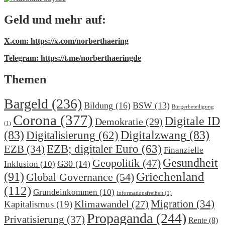
Geld und mehr auf:
X.com: https://x.com/norberthaering
Telegram: https://t.me/norberthaeringde
Themen
Bargeld
(236)
Bildung
(16)
BSW
(13)
Bürgerbeteiligung
Corona
(377)
Digitale ID
Demokratie
(29)
(1)
(83)
Digitalzwang
(83)
Digitalisierung
(62)
EZB; digitaler Euro
(63)
EZB
(34)
Finanzielle
Gesundheit
Geopolitik
(47)
G30
(14)
Inklusion
(10)
(91)
Griechenland
Global Governance
(54)
(112)
Grundeinkommen
(10)
Informationsfreiheit
(1)
Migration
(34)
Klimawandel
(27)
Kapitalismus
(19)
Propaganda
(244)
Privatisierung
(37)
Rente
(8)