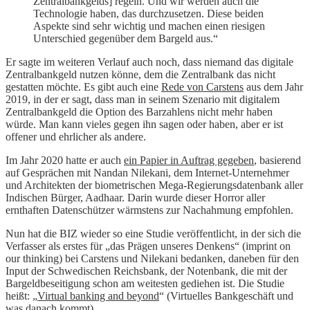
Zentralbankgelds] regeln. Und wir werden auch die
Technologie haben, das durchzusetzen. Diese beiden
Aspekte sind sehr wichtig und machen einen riesigen
Unterschied gegenüber dem Bargeld aus.“
Er sagte im weiteren Verlauf auch noch, dass niemand das digitale
Zentralbankgeld nutzen könne, dem die Zentralbank das nicht
gestatten möchte. Es gibt auch eine
Rede von Carstens
aus dem Jahr
2019, in der er sagt, dass man in seinem Szenario mit digitalem
Zentralbankgeld die Option des Barzahlens nicht mehr haben
würde. Man kann vieles gegen ihn sagen oder haben, aber er ist
offener und ehrlicher als andere.
Im Jahr 2020 hatte er auch
ein Papier in Auftrag gegeben
, basierend
auf Gesprächen mit Nandan Nilekani, dem Internet-Unternehmer
und Architekten der biometrischen Mega-Regierungsdatenbank aller
Indischen Bürger, Aadhaar. Darin wurde dieser Horror aller
ernthaften Datenschützer wärmstens zur Nachahmung empfohlen.
Nun hat die BIZ wieder so eine Studie veröffentlicht, in der sich die
Verfasser als erstes für „das Prägen unseres Denkens“ (imprint on
our thinking) bei Carstens und Nilekani bedanken, daneben für den
Input der Schwedischen Reichsbank, der Notenbank, die mit der
Bargeldbeseitigung schon am weitesten gediehen ist. Die Studie
heißt: „
Virtual banking and beyond
“ (Virtuelles Bankgeschäft und
was danach kommt).