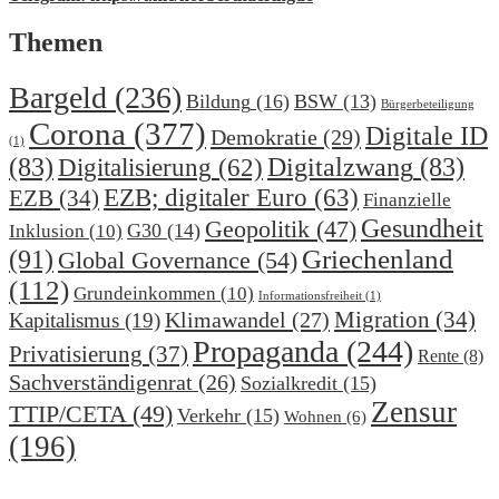
Themen
Bargeld
(236)
Bildung
(16)
BSW
(13)
Bürgerbeteiligung
Corona
(377)
Digitale ID
Demokratie
(29)
(1)
(83)
Digitalzwang
(83)
Digitalisierung
(62)
EZB; digitaler Euro
(63)
EZB
(34)
Finanzielle
Gesundheit
Geopolitik
(47)
G30
(14)
Inklusion
(10)
(91)
Griechenland
Global Governance
(54)
(112)
Grundeinkommen
(10)
Informationsfreiheit
(1)
Migration
(34)
Klimawandel
(27)
Kapitalismus
(19)
Propaganda
(244)
Privatisierung
(37)
Rente
(8)
Sachverständigenrat
(26)
Sozialkredit
(15)
Zensur
TTIP/CETA
(49)
Verkehr
(15)
Wohnen
(6)
(196)