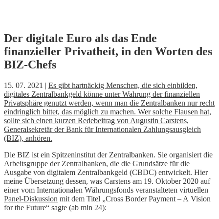
Skip
Der digitale Euro als das Ende
to
finanzieller Privatheit, in den Worten des
content
BIZ-Chefs
15. 07. 2021 |
Es gibt hartnäckig Menschen, die sich einbilden,
digitales Zentralbankgeld könne unter Wahrung der finanziellen
Privatsphäre genutzt werden, wenn man die Zentralbanken nur recht
eindringlich bittet, das möglich zu machen. Wer solche Flausen hat,
sollte sich einen kurzen Redebeitrag von Augustin Carstens,
Generalsekretär der Bank für Internationalen Zahlungsausgleich
(BIZ), anhören.
Die BIZ ist ein Spitzeninstitut der Zentralbanken. Sie organisiert die
Arbeitsgruppe der Zentralbanken, die die Grundsätze für die
Ausgabe von digitalem Zentralbankgeld (CBDC) entwickelt. Hier
meine Übersetzung dessen, was Carstens am 19. Oktober 2020 auf
einer vom Internationalen Währungsfonds veranstalteten virtuellen
Panel-Diskussion
mit dem Titel „Cross Border Payment – A Vision
for the Future“ sagte (ab min 24):