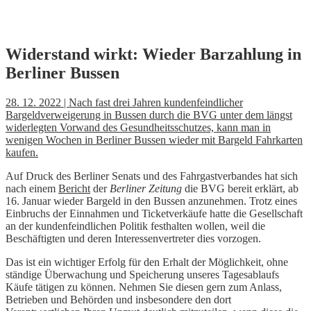
Skip
Widerstand wirkt: Wieder Barzahlung in
to
Berliner Bussen
content
28. 12. 2022 | Nach fast drei Jahren kundenfeindlicher
Bargeldverweigerung in Bussen durch die BVG unter dem längst
widerlegten Vorwand des Gesundheitsschutzes, kann man in
wenigen Wochen in Berliner Bussen wieder mit Bargeld Fahrkarten
kaufen.
Auf Druck des Berliner Senats und des Fahrgastverbandes hat sich
nach einem
Bericht
der
Berliner Zeitung
die BVG bereit erklärt, ab
16. Januar wieder Bargeld in den Bussen anzunehmen. Trotz eines
Einbruchs der Einnahmen und Ticketverkäufe hatte die Gesellschaft
an der kundenfeindlichen Politik festhalten wollen, weil die
Beschäftigten und deren Interessenvertreter dies vorzogen.
Das ist ein wichtiger Erfolg für den Erhalt der Möglichkeit, ohne
ständige Überwachung und Speicherung unseres Tagesablaufs
Käufe tätigen zu können. Nehmen Sie diesen gern zum Anlass,
Betrieben und Behörden und insbesondere den dort