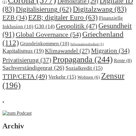
Corona
(377)
Digitale ID
Demokratie
(29)
(1)
(83)
Digitalzwang
(83)
Digitalisierung
(62)
EZB; digitaler Euro
(63)
EZB
(34)
Finanzielle
Gesundheit
Geopolitik
(47)
G30
(14)
Inklusion
(10)
(91)
Griechenland
Global Governance
(54)
(112)
Grundeinkommen
(10)
Informationsfreiheit
(1)
Migration
(34)
Klimawandel
(27)
Kapitalismus
(19)
Propaganda
(244)
Privatisierung
(37)
Rente
(8)
Sachverständigenrat
(26)
Sozialkredit
(15)
Zensur
TTIP/CETA
(49)
Verkehr
(15)
Wohnen
(6)
(196)
.
Archiv