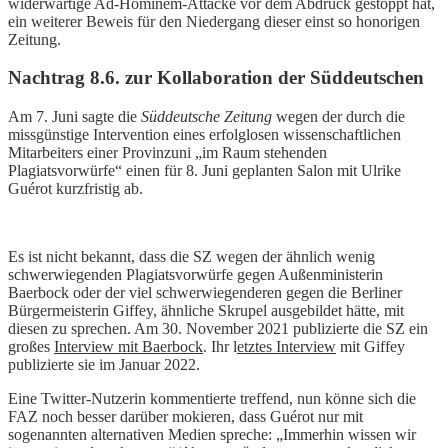
widerwärtige Ad-Hominem-Attacke vor dem Abdruck gestoppt hat,
ein weiterer Beweis für den Niedergang dieser einst so honorigen
Zeitung.
Nachtrag 8.6. zur Kollaboration der Süddeutschen
Am 7. Juni sagte die
Süddeutsche Zeitung
wegen der durch die
missgünstige Intervention eines erfolglosen wissenschaftlichen
Mitarbeiters einer Provinzuni „im Raum stehenden
Plagiatsvorwürfe“ einen für 8. Juni geplanten Salon mit Ulrike
Guérot kurzfristig ab.
Es ist nicht bekannt, dass die SZ wegen der ähnlich wenig
schwerwiegenden Plagiatsvorwürfe gegen Außenministerin
Baerbock oder der viel schwerwiegenderen gegen die Berliner
Bürgermeisterin Giffey, ähnliche Skrupel ausgebildet hätte, mit
diesen zu sprechen. Am 30. November 2021 publizierte die SZ ein
großes
Interview mit Baerbock
. Ihr l
etztes Interview
mit Giffey
publizierte sie im Januar 2022.
Eine Twitter-Nutzerin kommentierte treffend, nun könne sich die
FAZ noch besser darüber mokieren, dass Guérot nur mit
sogenannten alternativen Medien spreche: „Immerhin wissen wir