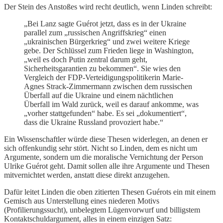
Der Stein des Anstoßes wird recht deutlich, wenn Linden schreibt:
„Bei Lanz sagte Guérot jetzt, dass es in der Ukraine
parallel zum „russischen Angriffskrieg“ einen
„ukrainischen Bürgerkrieg“ und zwei weitere Kriege
gebe. Der Schlüssel zum Frieden liege in Washington,
„weil es doch Putin zentral darum geht,
Sicherheitsgarantien zu bekommen“. Sie wies den
Vergleich der FDP-Verteidigungspolitikerin Marie-
Agnes Strack-Zimmermann zwischen dem russischen
Überfall auf die Ukraine und einem nächtlichen
Überfall im Wald zurück, weil es darauf ankomme, was
„vorher stattgefunden“ habe. Es sei „dokumentiert“,
dass die Ukraine Russland provoziert habe.“
Ein Wissenschaftler würde diese Thesen widerlegen, an denen er
sich offenkundig sehr stört. Nicht so Linden, dem es nicht um
Argumente, sondern um die moralische Vernichtung der Person
Ulrike Guérot geht. Damit sollen alle ihre Argumente und Thesen
mitvernichtet werden, anstatt diese direkt anzugehen.
Dafür leitet Linden die oben zitierten Thesen Guérots ein mit einem
Gemisch aus Unterstellung eines niederen Motivs
(Profilierungssucht), unbelegtem Lügenvorwurf und billigstem
Kontaktschuldargument, alles in einem einzigen Satz: