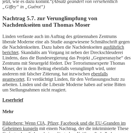
jetzt, wie es dazu kommt.“
(Absatz geändert von versehentlich
„Giffey“ in „Guérot“)
Nachtrag 5.7. zur Verunglimpfung von
Nachdenkseiten und Thomas Moser
Linden verfasste auch im Auftrag des grünennahen Zentrums
liberale Moderne eine als Studie ausgewiesene Schmähschrift gegen
die Nachdenkseiten. Dazu haben die Nachdenkseiten
ausführlich
berichtet
. Skandalös am Vorgang ist neben der Dreckschleuderei
Lindens, dass die Bundesregierung das Projekt „Gegneranaylse“ des
Zentrums mit Steuergeld fördert. Der Terrorismusexperte Thomas
Moser, der in dem Beitrag ebenfalls verunglimpft wird, unter
anderem mit falscher Zitierung, hat inzwischen
ebenfalls
geantwortet
. Er verdächtigt Linden, für den Verfassungsschutz zu
arbeiten. Linden und die Liberale Moderne haben auf seine Bitten
um Stellungnahmen nicht reagiert.
Leserbrief
Mehr
Bilderberg: Wenn CIA, Pfizer, Facebook und die EU-Granden im
Geheimen kungeln
mit einem Nachtrag, der die inkriminierte These