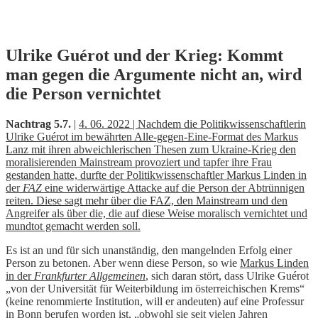
Skip
Ulrike Guérot und der Krieg: Kommt
to
man gegen die Argumente nicht an, wird
content
die Person vernichtet
Nachtrag 5.7.
|
4. 06. 2022 | Nachdem die Politikwissenschaftlerin
Ulrike Guérot im bewährten Alle-gegen-Eine-Format des Markus
Lanz mit ihren abweichlerischen Thesen zum Ukraine-Krieg den
moralisierenden Mainstream provoziert und tapfer ihre Frau
gestanden hatte, durfte der Politikwissenschaftler Markus Linden in
der
FAZ
eine widerwärtige Attacke auf die Person der Abtrünnigen
reiten. Diese sagt mehr über die FAZ, den Mainstream und den
Angreifer als über die, die auf diese Weise moralisch vernichtet und
mundtot gemacht werden soll.
Es ist an und für sich unanständig, den mangelnden Erfolg einer
Person zu betonen. Aber wenn diese Person, so wie
Markus Linden
in der
Frankfurter Allgemeinen
, sich daran stört, dass Ulrike Guérot
„von der Universität für Weiterbildung im österreichischen Krems“
(keine renommierte Institution, will er andeuten) auf eine Professur
in Bonn berufen worden ist, „obwohl sie seit vielen Jahren