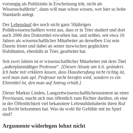
vorrangig als Publizistin in Erscheinung tritt, nicht als
Wissenschaftlerin“, dann will man schon wissen, wer hier so hohe
Standards anlegt.
Der
Lebenslauf
des noch nicht ganz 50jährigen
Politikwissenschaftlers weist aus, dass er in Trier studiert und dort
auch 2006 den Doktortitel erworben hat, und seither, seit etwa 16
Jahren als wissenschaftlicher Mitarbeiter an derselben Uni sein
Dasein fristet und dabei an seiner inzwischen geglückten
Habilitation, ebenfalls in Trier, gearbeitet hat.
Seit zwei Jahren ist er wissenschaftlicher Mitarbeiter mit dem Titel
„außerplanmäßiger Professor“.
[Diesen Absatz am 6.6. geändert.
Ich habe mir erklären lassen, dass Hausberufung nicht richtig ist,
weil man zum apl. Professor nicht berufen wird, sondern es ein
Ehrentitel ist, den man auf Antrag erhält.]
Dieser Markus Linden, Langzeitwissenschaftlicherassistent an einer
Provinzuni, macht sich nun öffentlich zum Richter darüber, ob eine
in der Öffentlichkeit viel bekanntere Lehrstuhlinhaberin ihren Ruf
zu Recht bekommen hat. Was da wohl für Gefühle mit im Spiel
sind?
Argumente widerlegen lohnt nicht