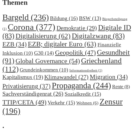
Themen
Bargeld
(236)
Bildung
(16)
BSW
(13)
Bürgerbeteiligung
Corona
(377)
Digitale ID
Demokratie
(29)
(1)
(83)
Digitalzwang
(83)
Digitalisierung
(62)
EZB; digitaler Euro
(63)
EZB
(34)
Finanzielle
Gesundheit
Geopolitik
(47)
G30
(14)
Inklusion
(10)
(91)
Griechenland
Global Governance
(54)
(112)
Grundeinkommen
(10)
Informationsfreiheit
(1)
Migration
(34)
Klimawandel
(27)
Kapitalismus
(19)
Propaganda
(244)
Privatisierung
(37)
Rente
(8)
Sachverständigenrat
(26)
Sozialkredit
(15)
Zensur
TTIP/CETA
(49)
Verkehr
(15)
Wohnen
(6)
(196)
.