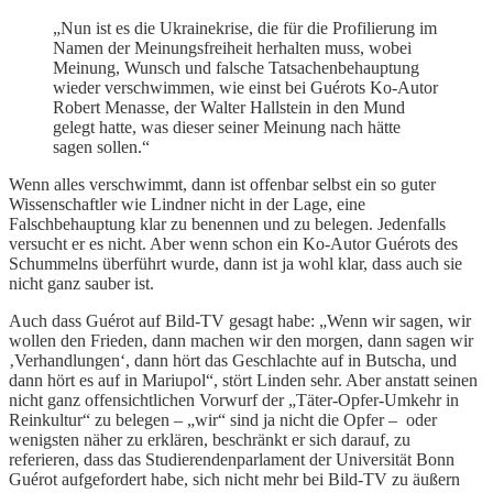
„Nun ist es die Ukrainekrise, die für die Profilierung im
Namen der Meinungsfreiheit herhalten muss, wobei
Meinung, Wunsch und falsche Tatsachenbehauptung
wieder verschwimmen, wie einst bei Guérots Ko-Autor
Robert Menasse, der Walter Hallstein in den Mund
gelegt hatte, was dieser seiner Meinung nach hätte
sagen sollen.“
Wenn alles verschwimmt, dann ist offenbar selbst ein so guter
Wissenschaftler wie Lindner nicht in der Lage, eine
Falschbehauptung klar zu benennen und zu belegen. Jedenfalls
versucht er es nicht. Aber wenn schon ein Ko-Autor Guérots des
Schummelns überführt wurde, dann ist ja wohl klar, dass auch sie
nicht ganz sauber ist.
Auch dass Guérot auf Bild-TV gesagt habe: „Wenn wir sagen, wir
wollen den Frieden, dann machen wir den morgen, dann sagen wir
‚Verhandlungen‘, dann hört das Ge­schlachte auf in Butscha, und
dann hört es auf in Mariupol“, stört Linden sehr. Aber anstatt seinen
nicht ganz offensichtlichen Vorwurf der „Täter-Opfer-Umkehr in
Reinkultur“ zu belegen – „wir“ sind ja nicht die Opfer – oder
wenigsten näher zu erklären, beschränkt er sich darauf, zu
referieren, dass das Studierendenparlament der Universität Bonn
Guérot aufgefordert habe, sich nicht mehr bei Bild-TV zu äußern