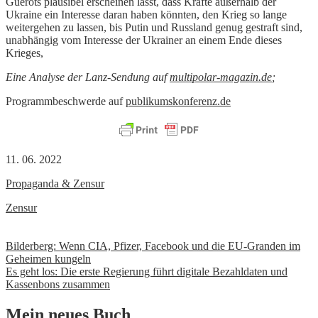
Guérots plausibel erscheinen lässt, dass Kräfte außerhalb der
Ukraine ein Interesse daran haben könnten, den Krieg so lange
weitergehen zu lassen, bis Putin und Russland genug gestraft sind,
unabhängig vom Interesse der Ukrainer an einem Ende dieses
Krieges,
Eine Analyse der Lanz-Sendung auf
multipolar-magazin.de
;
Programmbeschwerde auf
publikumskonferenz.de
11. 06. 2022
Propaganda & Zensur
Zensur
Beitrags-
Bilderberg: Wenn CIA, Pfizer, Facebook und die EU-Granden im
Geheimen kungeln
Navigation
Es geht los: Die erste Regierung führt digitale Bezahldaten und
Kassenbons zusammen
Mein neues Buch