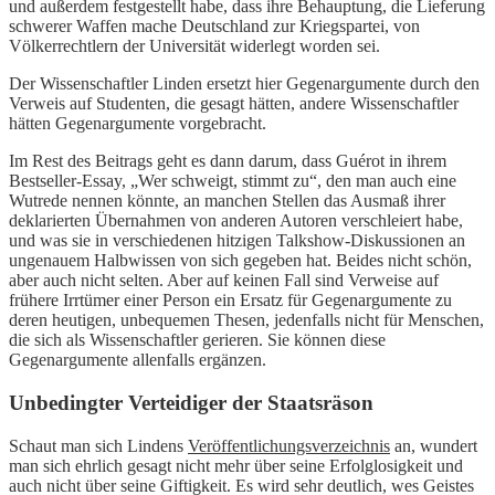
und außerdem festgestellt habe, dass ihre Behauptung, die Lieferung
schwerer Waffen mache Deutschland zur Kriegspartei, von
Völkerrechtlern der Universität widerlegt worden sei.
Der Wissenschaftler Linden ersetzt hier Gegenargumente durch den
Verweis auf Studenten, die gesagt hätten, andere Wissenschaftler
hätten Gegenargumente vorgebracht.
Im Rest des Beitrags geht es dann darum, dass Guérot in ihrem
Bestseller-Essay, „Wer schweigt, stimmt zu“, den man auch eine
Wutrede nennen könnte, an manchen Stellen das Ausmaß ihrer
deklarierten Übernahmen von anderen Autoren verschleiert habe,
und was sie in verschiedenen hitzigen Talkshow-Diskussionen an
ungenauem Halbwissen von sich gegeben hat. Beides nicht schön,
aber auch nicht selten. Aber auf keinen Fall sind Verweise auf
frühere Irrtümer einer Person ein Ersatz für Gegenargumente zu
deren heutigen, unbequemen Thesen, jedenfalls nicht für Menschen,
die sich als Wissenschaftler gerieren. Sie können diese
Gegenargumente allenfalls ergänzen.
Unbedingter Verteidiger der Staatsräson
Schaut man sich Lindens
Veröffentlichungsverzeichnis
an, wundert
man sich ehrlich gesagt nicht mehr über seine Erfolglosigkeit und
auch nicht über seine Giftigkeit. Es wird sehr deutlich, wes Geistes