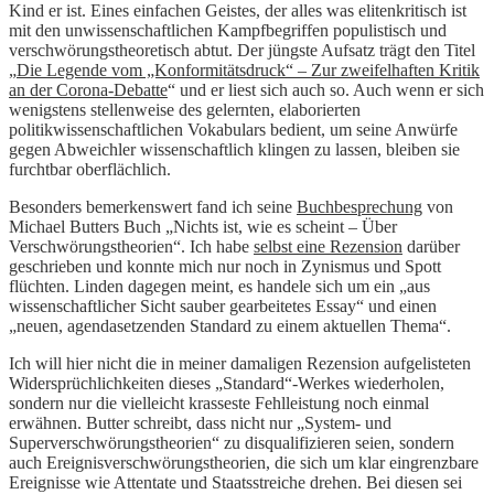
Kind er ist. Eines einfachen Geistes, der alles was elitenkritisch ist
mit den unwissenschaftlichen Kampfbegriffen populistisch und
verschwörungstheoretisch abtut. Der jüngste Aufsatz trägt den Titel
„
Die Legende vom „Konformitätsdruck“ – Zur zweifelhaften Kritik
an der Corona-Debatte
“ und er liest sich auch so. Auch wenn er sich
wenigstens stellenweise des gelernten, elaborierten
politikwissenschaftlichen Vokabulars bedient, um seine Anwürfe
gegen Abweichler wissenschaftlich klingen zu lassen, bleiben sie
furchtbar oberflächlich.
Besonders bemerkenswert fand ich seine
Buchbesprechung
von
Michael Butters Buch „Nichts ist, wie es scheint – Über
Verschwörungstheorien“. Ich habe
selbst eine Rezension
darüber
geschrieben und konnte mich nur noch in Zynismus und Spott
flüchten. Linden dagegen meint, es handele sich um ein „aus
wissenschaftlicher Sicht sauber gearbeitetes Essay“ und einen
„neuen, agendasetzenden Standard zu einem aktuellen Thema“.
Ich will hier nicht die in meiner damaligen Rezension aufgelisteten
Widersprüchlichkeiten dieses „Standard“-Werkes wiederholen,
sondern nur die vielleicht krasseste Fehlleistung noch einmal
erwähnen. Butter schreibt, dass nicht nur „System- und
Superverschwörungstheorien“ zu disqualifizieren seien, sondern
auch Ereignisverschwörungstheorien, die sich um klar eingrenzbare
Ereignisse wie Attentate und Staatsstreiche drehen. Bei diesen sei