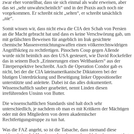
zwar eher vorstellbar, dass sie sich einmal als wahr erweisen, aber
das sei „sehr unwahrscheinlich“ und in der Praxis auch noch nie
vorgekommen. Er schreibt nicht „selten“, er schreibt tatsächlich
„nie“.
Somit wissen wir, dass nicht etwa die CIA den Schah von Persien
an die Macht gebracht hat und dass es keine Verschwörung gab, um
mit gefälschten Beweisen für angeblich im Irak gesichtete
chemische Massenvernichtungswaffen einen völkerrechtswidrigen
Angriffskrieg zu rechtfertigen. Pinochets Coup gegen Allende
wurde nicht heimlich aus den USA gesteuert, wie David Rockefeller
das in seinem Buch „Erinnerungen eines Weltbankers“ aus der
Täterperspektive beschreibt. Auch die Operation Condor gab es
nicht, bei der die CIA lateinamerikanische Diktatoren bei der
blutigen Unterdrückung und Beseitigung linker Oppositioneller
unterstützte und anleitete. Dabei ist das alles dokumentiert.
Wissenschaftlich sauber gearbeitet, nennt Linden diesen
irreführenden Unsinn von Butter.
Die wissenschaftlichen Standards sind halt doch sehr
unterschiedlich, je nachdem ob man es mit Kritikern der Mächtigen
oder mit den Mitgliedern von deren akademischer
Rechtfertigungstruppe zu tun hat.
Was die FAZ angeht, so ist die Tatsache, dass niemand diese