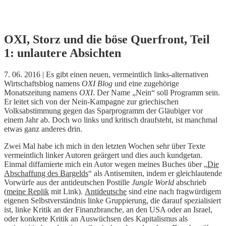
Skip
OXI, Storz und die böse Querfront, Teil
to
1: unlautere Absichten
content
7. 06. 2016 | Es gibt einen neuen, vermeintlich links-alternativen
Wirtschaftsblog namens
OXI Blog
und eine zugehörige
Monatszeitung namens
OXI
. Der Name „Nein“ soll Programm sein.
Er leitet sich von der Nein-Kampagne zur griechischen
Volksabstimmung gegen das Sparprogramm der Gläubiger vor
einem Jahr ab. Doch wo links und kritisch draufsteht, ist manchmal
etwas ganz anderes drin.
Zwei Mal habe ich mich in den letzten Wochen sehr über Texte
vermeintlich linker Autoren geärgert und dies auch kundgetan.
Einmal diffamierte mich ein Autor wegen meines Buches über „
Die
Abschaffung des Bargelds
“ als Antisemiten, indem er gleichlautende
Vorwürfe aus der antideutschen Postille
Jungle World
abschrieb
(
meine Replik
mit Link).
Antideutsche
sind eine nach fragwürdigem
eigenen Selbstverständnis linke Gruppierung, die darauf spezialisiert
ist, linke Kritik an der Finanzbranche, an den USA oder an Israel,
oder konkrete Kritik an Auswüchsen des Kapitalismus als