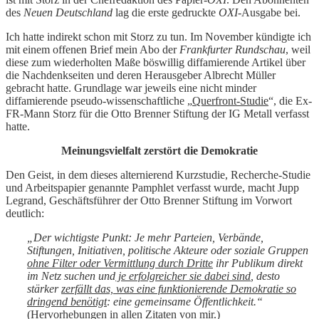
des
Neuen Deutschland
lag die erste gedruckte
OXI
-Ausgabe bei.
Ich hatte indirekt schon mit Storz zu tun. Im November kündigte ich
mit einem offenen Brief mein Abo der
Frankfurter Rundschau
, weil
diese zum wiederholten Maße böswillig diffamierende Artikel über
die Nachdenkseiten und deren Herausgeber Albrecht Müller
gebracht hatte. Grundlage war jeweils eine nicht minder
diffamierende pseudo-wissenschaftliche „
Querfront-Studie
“, die Ex-
FR-Mann Storz für die Otto Brenner Stiftung der IG Metall verfasst
hatte.
Meinungsvielfalt zerstört die Demokratie
Den Geist, in dem dieses alternierend Kurzstudie, Recherche-Studie
und Arbeitspapier genannte Pamphlet verfasst wurde, macht Jupp
Legrand, Geschäftsführer der Otto Brenner Stiftung im Vorwort
deutlich:
„Der wichtigste Punkt: Je mehr Parteien, Verbände,
Stiftungen, Initiativen, politische Akteure oder soziale Gruppen
ohne Filter oder Vermittlung durch Dritte
ihr Publikum direkt
im Netz suchen und
je erfolgreicher sie dabei sind
, desto
stärker
zerfällt das, was eine funktionierende Demokratie so
dringend benötigt
: eine gemeinsame Öffentlichkeit.“
(Hervorhebungen in allen Zitaten von mir.)