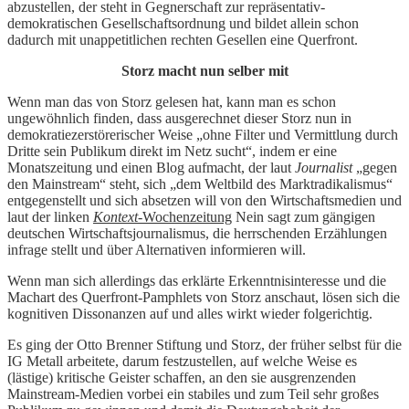
abzustellen, der steht in Gegnerschaft zur repräsentativ-
demokratischen Gesellschaftsordnung und bildet allein schon
dadurch mit unappetitlichen rechten Gesellen eine Querfront.
Storz macht nun selber mit
Wenn man das von Storz gelesen hat, kann man es schon
ungewöhnlich finden, dass ausgerechnet dieser Storz nun in
demokratiezerstörerischer Weise „ohne Filter und Vermittlung durch
Dritte sein Publikum direkt im Netz sucht“, indem er eine
Monatszeitung und einen Blog aufmacht, der laut
Journalist
„gegen
den Mainstream“ steht, sich „dem Weltbild des Marktradikalismus“
entgegenstellt und sich absetzen will von den Wirtschaftsmedien und
laut der linken
Kontext-
Wochenzeitung
Nein sagt zum gängigen
deutschen Wirtschaftsjournalismus, die herrschenden Erzählungen
infrage stellt und über Alternativen informieren will.
Wenn man sich allerdings das erklärte Erkenntnisinteresse und die
Machart des Querfront-Pamphlets von Storz anschaut, lösen sich die
kognitiven Dissonanzen auf und alles wirkt wieder folgerichtig.
Es ging der Otto Brenner Stiftung und Storz, der früher selbst für die
IG Metall arbeitete, darum festzustellen, auf welche Weise es
(lästige) kritische Geister schaffen, an den sie ausgrenzenden
Mainstream-Medien vorbei ein stabiles und zum Teil sehr großes