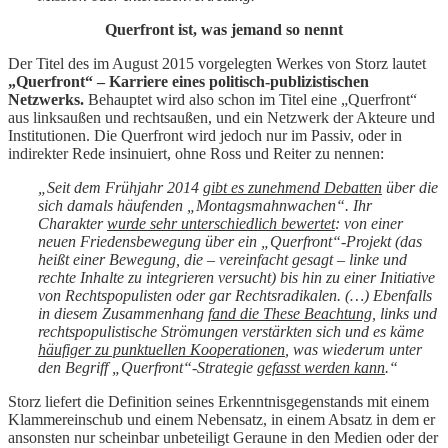
Querfront ist, was jemand so nennt
Der Titel des im August 2015 vorgelegten Werkes von Storz lautet
„Querfront“ – Karriere eines politisch-publizistischen
Netzwerks.
Behauptet wird also schon im Titel eine „Querfront“
aus linksaußen und rechtsaußen, und ein Netzwerk der Akteure und
Institutionen. Die Querfront wird jedoch nur im Passiv, oder in
indirekter Rede insinuiert, ohne Ross und Reiter zu nennen:
„Seit dem Frühjahr 2014
gibt es zunehmend Debatten
über die
sich damals häufenden „Montagsmahnwachen“. Ihr
Charakter
wurde sehr unterschiedlich bewertet
: von einer
neuen Friedensbewegung über ein „Querfront“-Projekt (das
heißt einer Bewegung, die – vereinfacht gesagt – linke und
rechte Inhalte zu integrieren versucht) bis hin zu einer Initiative
von Rechtspopulisten oder gar Rechtsradikalen. (…) Ebenfalls
in diesem Zusammenhang
fand die These Beachtung
, links und
rechtspopulistische Strömungen verstärkten sich und es käme
häufiger zu punktuellen Kooperationen
, was wiederum unter
den Begriff „Querfront“-Strategie
gefasst werden kann
.“
Storz liefert die Definition seines Erkenntnisgegenstands mit einem
Klammereinschub und einem Nebensatz, in einem Absatz in dem er
ansonsten nur scheinbar unbeteiligt Geraune in den Medien oder der