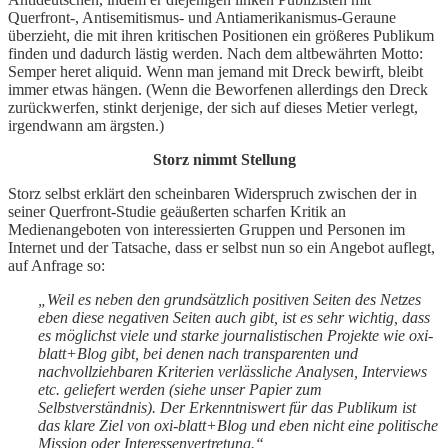
Querfront-, Antisemitismus- und Antiamerikanismus-Geraune
überzieht, die mit ihren kritischen Positionen ein größeres Publikum
finden und dadurch lästig werden. Nach dem altbewährten Motto:
Semper heret aliquid. Wenn man jemand mit Dreck bewirft, bleibt
immer etwas hängen. (Wenn die Beworfenen allerdings den Dreck
zurückwerfen, stinkt derjenige, der sich auf dieses Metier verlegt,
irgendwann am ärgsten.)
Storz nimmt Stellung
Storz selbst erklärt den scheinbaren Widerspruch zwischen der in
seiner Querfront-Studie geäußerten scharfen Kritik an
Medienangeboten von interessierten Gruppen und Personen im
Internet und der Tatsache, dass er selbst nun so ein Angebot auflegt,
auf Anfrage so:
„Weil es neben den grundsätzlich positiven Seiten des Netzes
eben diese negativen Seiten auch gibt, ist es sehr wichtig, dass
es möglichst viele und starke journalistischen Projekte wie oxi-
blatt+Blog gibt, bei denen nach transparenten und
nachvollziehbaren Kriterien verlässliche Analysen, Interviews
etc. geliefert werden (siehe unser Papier zum
Selbstverständnis). Der Erkenntniswert für das Publikum ist
das klare Ziel von oxi-blatt+Blog und eben nicht eine politische
Mission oder Interessenvertretung.“