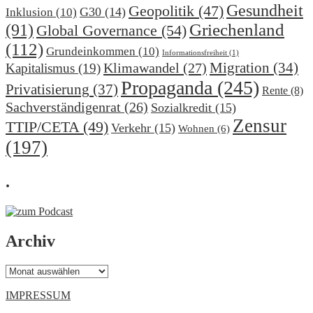
Gesundheit
Geopolitik
(47)
G30
(14)
Inklusion
(10)
(91)
Griechenland
Global Governance
(54)
(112)
Grundeinkommen
(10)
Informationsfreiheit
(1)
Migration
(34)
Klimawandel
(27)
Kapitalismus
(19)
Propaganda
(245)
Privatisierung
(37)
Rente
(8)
Sachverständigenrat
(26)
Sozialkredit
(15)
Zensur
TTIP/CETA
(49)
Verkehr
(15)
Wohnen
(6)
(197)
.
Archiv
Archiv
IMPRESSUM