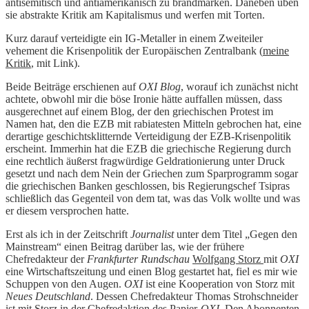
antisemitisch und antiamerikanisch zu brandmarken. Daneben üben
sie abstrakte Kritik am Kapitalismus und werfen mit Torten.
Kurz darauf verteidigte ein IG-Metaller in einem Zweiteiler
vehement die Krisenpolitik der Europäischen Zentralbank (
meine
Kritik
, mit Link).
Beide Beiträge erschienen auf
OXI Blog
, worauf ich zunächst nicht
achtete, obwohl mir die böse Ironie hätte auffallen müssen, dass
ausgerechnet auf einem Blog, der den griechischen Protest im
Namen hat, den die EZB mit rabiatesten Mitteln gebrochen hat, eine
derartige geschichtsklitternde Verteidigung der EZB-Krisenpolitik
erscheint. Immerhin hat die EZB die griechische Regierung durch
eine rechtlich äußerst fragwürdige Geldrationierung unter Druck
gesetzt und nach dem Nein der Griechen zum Sparprogramm sogar
die griechischen Banken geschlossen, bis Regierungschef Tsipras
schließlich das Gegenteil von dem tat, was das Volk wollte und was
er diesem versprochen hatte.
Erst als ich in der Zeitschrift
Journalist
unter dem Titel „Gegen den
Mainstream“ einen Beitrag darüber las, wie der frühere
Chefredakteur der
Frankfurter Rundschau
Wolfgang Storz
mit
OXI
eine Wirtschaftszeitung und einen Blog gestartet hat, fiel es mir wie
Schuppen von den Augen.
OXI
ist eine Kooperation von Storz mit
Neues Deutschland
. Dessen Chefredakteur Thomas Strohschneider
ist mit Storz in der Chefredaktion des Papier-
OXI
. Den Abonnenten