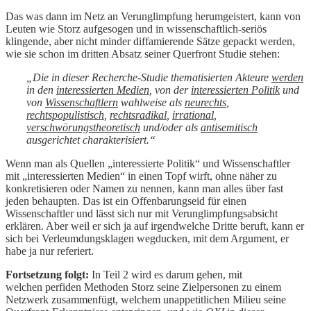
Das was dann im Netz an Verunglimpfung herumgeistert, kann von
Leuten wie Storz aufgesogen und in wissenschaftlich-seriös
klingende, aber nicht minder diffamierende Sätze gepackt werden,
wie sie schon im dritten Absatz seiner Querfront Studie stehen:
„Die in dieser Recherche-Studie thematisierten Akteure
werden
in den
interessierten Medien
, von der
interessierten Politik
und
von
Wissenschaftlern
wahlweise als
neurechts
,
rechtspopulistisch
,
rechtsradikal
,
irrational
,
verschwörungstheoretisch
und/oder als
antisemitisch
ausgerichtet charakterisiert.“
Wenn man als Quellen „interessierte Politik“ und Wissenschaftler
mit „interessierten Medien“ in einen Topf wirft, ohne näher zu
konkretisieren oder Namen zu nennen, kann man alles über fast
jeden behaupten. Das ist ein Offenbarungseid für einen
Wissenschaftler und lässt sich nur mit Verunglimpfungsabsicht
erklären. Aber weil er sich ja auf irgendwelche Dritte beruft, kann er
sich bei Verleumdungsklagen wegducken, mit dem Argument, er
habe ja nur referiert.
Fortsetzung folgt:
In Teil 2 wird es darum gehen, mit
welchen perfiden Methoden Storz seine Zielpersonen zu einem
Netzwerk zusammenfügt, welchem unappetitlichen Milieu seine