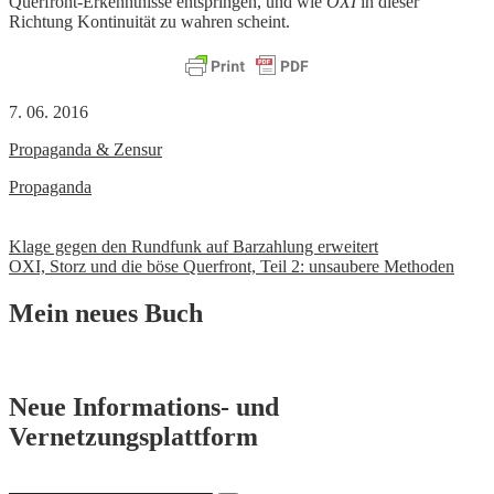
Querfront-Erkenntnisse entspringen, und wie
OXI
in dieser
Richtung Kontinuität zu wahren scheint.
7. 06. 2016
Propaganda & Zensur
Propaganda
Beitrags-
Klage gegen den Rundfunk auf Barzahlung erweitert
OXI, Storz und die böse Querfront, Teil 2: unsaubere Methoden
Navigation
Mein neues Buch
Neue Informations- und
Vernetzungsplattform