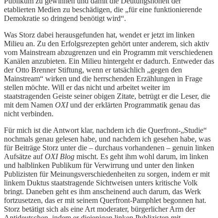
Publikum zu gewinnen und damit die Deutungshoheit der
etablierten Medien zu beschädigen, die „für eine funktionierende
Demokratie so dringend benötigt wird“.
Was Storz dabei herausgefunden hat, wendet er jetzt im linken
Milieu an. Zu den Erfolgsrezepten gehört unter anderem, sich aktiv
vom Mainstream abzugrenzen und ein Programm mit verschiedenen
Kanälen anzubieten. Ein Milieu hintergeht er dadurch. Entweder das
der Otto Brenner Stiftung, wenn er tatsächlich „gegen den
Mainstream“ wirken und die herrschenden Erzählungen in Frage
stellen möchte. Will er das nicht und arbeitet weiter im
staatstragenden Geiste seiner obigen Zitate, betrügt er die Leser, die
mit dem Namen
OXI
und der erklärten Programmatik genau das
nicht verbinden.
Für mich ist die Antwort klar, nachdem ich die Querfront-„Studie“
nochmals genau gelesen habe, und nachdem ich gesehen habe, was
für Beiträge Storz unter die – durchaus vorhandenen – genuin linken
Aufsätze auf
OXI Blog
mischt. Es geht ihm wohl darum, im linken
und halblinken Publikum für Verwirrung und unter den linken
Publizisten für Meinungsverschiedenheiten zu sorgen, indem er mit
linkem Duktus staatstragende Sichtweisen unters kritische Volk
bringt. Daneben geht es ihm anscheinend auch darum, das Werk
fortzusetzen, das er mit seinem Querfront-Pamphlet begonnen hat.
Storz betätigt sich als eine Art moderater, bürgerlicher Arm der
Antideutschen, indem er diejenigen linken Publizisten mit