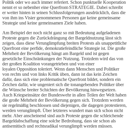
Politik oder wo auch immer referiert. Schon punktuelle Kooperation
nennt er so nebenher eine Querfront-STRATEGIE. Dabei schreibt
er weiter hinten in seinen Schlussfolgerungen ausdrücklich, dass die
von ihm ins Visier genommenen Personen gar keine gemeinsame
Strategie und keine gemeinsamen Ziele haben.
Am Beispiel der noch nicht ganz so mit Bedeutung aufgeladenen
Proteste gegen die Zurückdrängung der Bargeldnutzung lässt sich
zeigen, dass diese Verunglimpfung breiten Protests als unappetitliche
Querfront eine perfide, demokratiefeindliche Strategie ist. Die große
Mehrheit der Bevölkerung hängt am Bargeld und ist gegen
gesetzliche Einschränkungen der Nutzung. Trotzdem wird das von
der großen Koalition vorangetrieben und von einer
loyalen Opposition toleriert. Wenn dann Menschen und Politiker
von rechts und von links Kritik üben, dann ist das kein Zeichen
dafür, dass sich eine problematische Querfront bildet, sondern ein
Zeichen dafür, wie ungeniert sich die tonangebenden Politiker über
die Wünsche breiter Schichten der Bevölkerung hinwegsetzen.
Auch Kriegseinsätze der Bundeswehr in allen Teilen der Welt haben
die große Mehrheit der Bevölkerung gegen sich. Trotzdem werden
sie regelmäßig beschlossen und diejenigen, die dagegen protestieren,
werden verunglimpft. Über letzteres wundert man sich schon nicht
mehr. Aber anscheinend sind auch Proteste gegen die schleichende
Bargeldabschaffung eine solche Bedrohung, dass sie schon als
antisemitisch und rechtsradikal verunglimpft werden müssen.