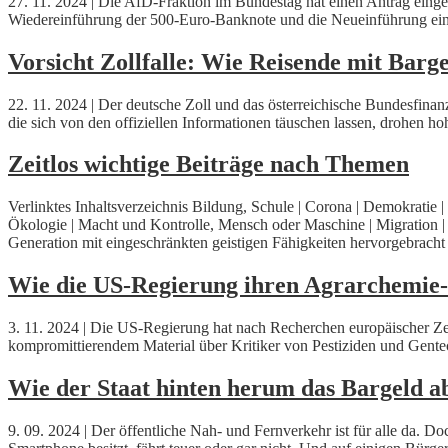
27. 11. 2024 | Die AfD-Fraktion im Bundestag hat einen Antrag ein
Wiedereinführung der 500-Euro-Banknote und die Neueinführung eine
Vorsicht Zollfalle: Wie Reisende mit Barg
22. 11. 2024 | Der deutsche Zoll und das österreichische Bundesfina
die sich von den offiziellen Informationen täuschen lassen, drohen h
Zeitlos wichtige Beiträge nach Themen
Verlinktes Inhaltsverzeichnis Bildung, Schule | Corona | Demokratie
Ökologie | Macht und Kontrolle, Mensch oder Maschine | Migration | 
Generation mit eingeschränkten geistigen Fähigkeiten hervorgebracht
Wie die US-Regierung ihren Agrarchemie-
3. 11. 2024 | Die US-Regierung hat nach Recherchen europäischer Ze
kompromittierendem Material über Kritiker von Pestiziden und Gente
Wie der Staat hinten herum das Bargeld ab
9. 09. 2024 | Der öffentliche Nah- und Fernverkehr ist für alle da.