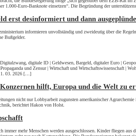
gebracht, die Bundesregierung möge „sich gegenüber dem EZB-Rat im Z
r 1.000-Euro-Banknote einsetzen“. Die Begründung der unterstützens
eld erst desinformiert und dann ausgeplünd
nzministerium informieren unvollständig und zweideutig über die Rege
ohe Bußgelder.
 | Digitalzwang, digitale ID | Geldwesen, Bargeld, digitaler Euro | Ge
Propaganda und Zensur | Wirtschaft und Wirtschaftswissenschaft | Wohn
 1. 03. 2026 […]
Konzernen hilft, Europa und die Welt zu e
itungen nicht nur Lobbyarbeit zugunsten amerikanischer Agrarchemie i
chnik, berichtet Hakon von Holst.
schafft
 Doch immer mehr Menschen werden ausgeschlossen. Kinder fliegen aus d