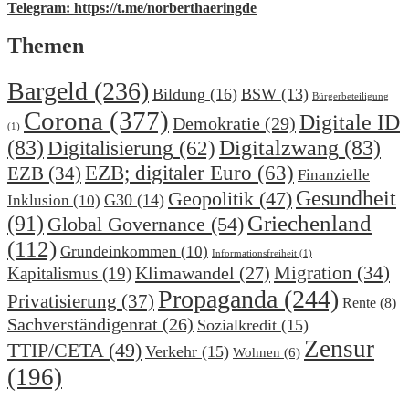
Telegram: https://t.me/norberthaeringde
Themen
Bargeld
(236)
Bildung
(16)
BSW
(13)
Bürgerbeteiligung
Corona
(377)
Digitale ID
Demokratie
(29)
(1)
(83)
Digitalzwang
(83)
Digitalisierung
(62)
EZB; digitaler Euro
(63)
EZB
(34)
Finanzielle
Gesundheit
Geopolitik
(47)
G30
(14)
Inklusion
(10)
(91)
Griechenland
Global Governance
(54)
(112)
Grundeinkommen
(10)
Informationsfreiheit
(1)
Migration
(34)
Klimawandel
(27)
Kapitalismus
(19)
Propaganda
(244)
Privatisierung
(37)
Rente
(8)
Sachverständigenrat
(26)
Sozialkredit
(15)
Zensur
TTIP/CETA
(49)
Verkehr
(15)
Wohnen
(6)
(196)