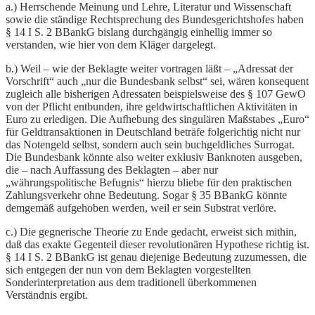
a.) Herrschende Meinung und Lehre, Literatur und Wissenschaft
sowie die ständige Rechtsprechung des Bundesgerichtshofes haben
§ 14 I S. 2 BBankG bislang durchgängig einhellig immer so
verstanden, wie hier von dem Kläger dargelegt.
b.) Weil – wie der Beklagte weiter vortragen läßt – „Adressat der
Vorschrift“ auch „nur die Bundesbank selbst“ sei, wären konsequent
zugleich alle bisherigen Adressaten beispielsweise des § 107 GewO
von der Pflicht entbunden, ihre geldwirtschaftlichen Aktivitäten in
Euro zu erledigen. Die Aufhebung des singulären Maßstabes „Euro“
für Geldtransaktionen in Deutschland beträfe folgerichtig nicht nur
das Notengeld selbst, sondern auch sein buchgeldliches Surrogat.
Die Bundesbank könnte also weiter exklusiv Banknoten ausgeben,
die – nach Auffassung des Beklagten – aber nur
„währungspolitische Befugnis“ hierzu bliebe für den praktischen
Zahlungsverkehr ohne Bedeutung. Sogar § 35 BBankG könnte
demgemäß aufgehoben werden, weil er sein Substrat verlöre.
c.) Die gegnerische Theorie zu Ende gedacht, erweist sich mithin,
daß das exakte Gegenteil dieser revolutionären Hypothese richtig ist.
§ 14 I S. 2 BBankG ist genau diejenige Bedeutung zuzumessen, die
sich entgegen der nun von dem Beklagten vorgestellten
Sonderinterpretation aus dem traditionell überkommenen
Verständnis ergibt.