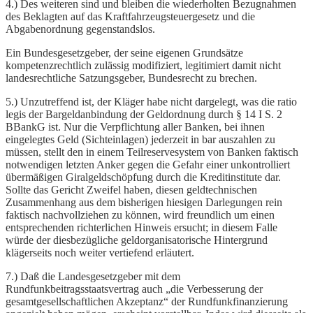
4.) Des weiteren sind und bleiben die wiederholten Bezugnahmen
des Beklagten auf das Kraftfahrzeugsteuergesetz und die
Abgabenordnung gegenstandslos.
Ein Bundesgesetzgeber, der seine eigenen Grundsätze
kompetenzrechtlich zulässig modifiziert, legitimiert damit nicht
landesrechtliche Satzungsgeber, Bundesrecht zu brechen.
5.) Unzutreffend ist, der Kläger habe nicht dargelegt, was die ratio
legis der Bargeldanbindung der Geldordnung durch § 14 I S. 2
BBankG ist. Nur die Verpflichtung aller Banken, bei ihnen
eingelegtes Geld (Sichteinlagen) jederzeit in bar auszahlen zu
müssen, stellt den in einem Teilreservesystem von Banken faktisch
notwendigen letzten Anker gegen die Gefahr einer unkontrolliert
übermäßigen Giralgeldschöpfung durch die Kreditinstitute dar.
Sollte das Gericht Zweifel haben, diesen geldtechnischen
Zusammenhang aus dem bisherigen hiesigen Darlegungen rein
faktisch nachvollziehen zu können, wird freundlich um einen
entsprechenden richterlichen Hinweis ersucht; in diesem Falle
würde der diesbezügliche geldorganisatorische Hintergrund
klägerseits noch weiter vertiefend erläutert.
7.) Daß die Landesgesetzgeber mit dem
Rundfunkbeitragsstaatsvertrag auch „die Verbesserung der
gesamtgesellschaftlichen Akzeptanz“ der Rundfunkfinanzierung