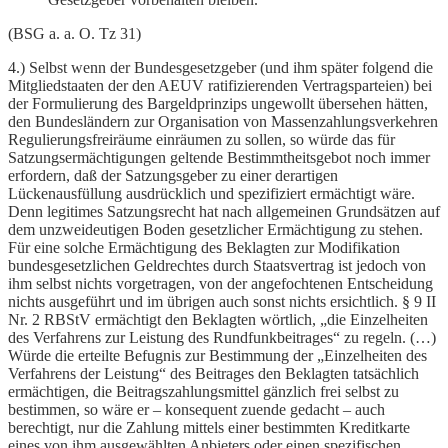
(BSG a. a. O. Tz 31)
4.) Selbst wenn der Bundesgesetzgeber (und ihm später folgend die
Mitgliedstaaten der den AEUV ratifizierenden Vertragsparteien) bei
der Formulierung des Bargeldprinzips ungewollt übersehen hätten,
den Bundesländern zur Organisation von Massenzahlungsverkehren
Regulierungsfreiräume einräumen zu sollen, so würde das für
Satzungsermächtigungen geltende Bestimmtheitsgebot noch immer
erfordern, daß der Satzungsgeber zu einer derartigen
Lückenausfüllung ausdrücklich und spezifiziert ermächtigt wäre.
Denn legitimes Satzungsrecht hat nach allgemeinen Grundsätzen auf
dem unzweideutigen Boden gesetzlicher Ermächtigung zu stehen.
Für eine solche Ermächtigung des Beklagten zur Modifikation
bundesgesetzlichen Geldrechtes durch Staatsvertrag ist jedoch von
ihm selbst nichts vorgetragen, von der angefochtenen Entscheidung
nichts ausgeführt und im übrigen auch sonst nichts ersichtlich. § 9 II
Nr. 2 RBStV ermächtigt den Beklagten wörtlich, „die Einzelheiten
des Verfahrens zur Leistung des Rundfunkbeitrages“ zu regeln. (…)
Würde die erteilte Befugnis zur Bestimmung der „Einzelheiten des
Verfahrens der Leistung“ des Beitrages den Beklagten tatsächlich
ermächtigen, die Beitragszahlungsmittel gänzlich frei selbst zu
bestimmen, so wäre er – konsequent zuende gedacht – auch
berechtigt, nur die Zahlung mittels einer bestimmten Kreditkarte
eines von ihm ausgewählten Anbieters oder einen spezifischen