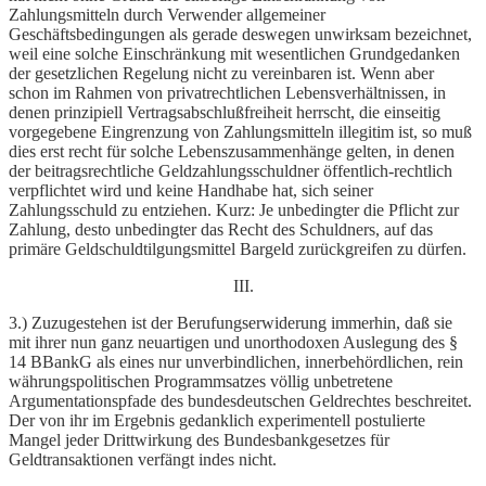
Zahlungsmitteln durch Verwender allgemeiner
Geschäftsbedingungen als gerade deswegen unwirksam bezeichnet,
weil eine solche Einschränkung mit wesentlichen Grundgedanken
der gesetzlichen Regelung nicht zu vereinbaren ist. Wenn aber
schon im Rahmen von privatrechtlichen Lebensverhältnissen, in
denen prinzipiell Vertragsabschlußfreiheit herrscht, die einseitig
vorgegebene Eingrenzung von Zahlungsmitteln illegitim ist, so muß
dies erst recht für solche Lebenszusammenhänge gelten, in denen
der beitragsrechtliche Geldzahlungsschuldner öffentlich-rechtlich
verpflichtet wird und keine Handhabe hat, sich seiner
Zahlungsschuld zu entziehen. Kurz: Je unbedingter die Pflicht zur
Zahlung, desto unbedingter das Recht des Schuldners, auf das
primäre Geldschuldtilgungsmittel Bargeld zurückgreifen zu dürfen.
III.
3.) Zuzugestehen ist der Berufungserwiderung immerhin, daß sie
mit ihrer nun ganz neuartigen und unorthodoxen Auslegung des §
14 BBankG als eines nur unverbindlichen, innerbehördlichen, rein
währungspolitischen Programmsatzes völlig unbetretene
Argumentationspfade des bundesdeutschen Geldrechtes beschreitet.
Der von ihr im Ergebnis gedanklich experimentell postulierte
Mangel jeder Drittwirkung des Bundesbankgesetzes für
Geldtransaktionen verfängt indes nicht.