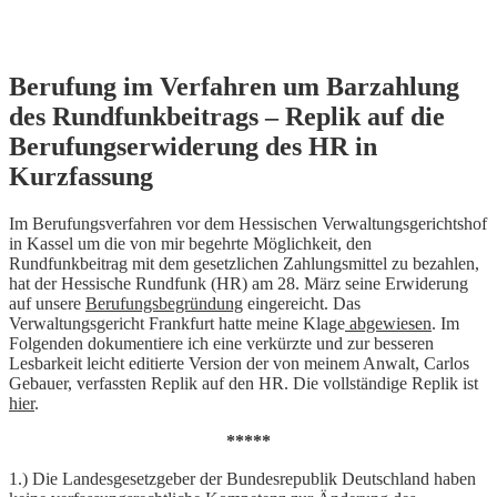
Skip
Berufung im Verfahren um Barzahlung
to
des Rundfunkbeitrags – Replik auf die
content
Berufungserwiderung des HR in
Kurzfassung
Im Berufungsverfahren vor dem Hessischen Verwaltungsgerichtshof
in Kassel um die von mir begehrte Möglichkeit, den
Rundfunkbeitrag mit dem gesetzlichen Zahlungsmittel zu bezahlen,
hat der Hessische Rundfunk (HR) am 28. März seine Erwiderung
auf unsere
Berufungsbegründung
eingereicht. Das
Verwaltungsgericht Frankfurt hatte meine Klage
abgewiesen
. Im
Folgenden dokumentiere ich eine verkürzte und zur besseren
Lesbarkeit leicht editierte Version der von meinem Anwalt, Carlos
Gebauer, verfassten Replik auf den HR. Die vollständige Replik ist
hier
.
*****
1.) Die Landesgesetzgeber der Bundesrepublik Deutschland haben