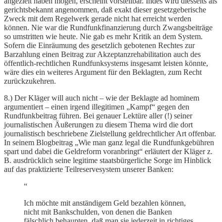
angezielt haben mögen, erscheint vorstellbar. Indes wird diesseits als
gerichtsbekannt angenommen, daß exakt dieser gesetzgeberische
Zweck mit dem Regelwerk gerade nicht hat erreicht werden
können. Nie war die Rundfunkfinanzierung durch Zwangsbeiträge
so umstritten wie heute. Nie gab es mehr Kritik an dem System.
Sofern die Einräumung des gesetzlich gebotenen Rechtes zur
Barzahlung einen Beitrag zur Akzeptanzrehabilitation auch des
öffentlich-rechtlichen Rundfunksystems insgesamt leisten könnte,
wäre dies ein weiteres Argument für den Beklagten, zum Recht
zurückzukehren.
8.) Der Kläger will auch nicht – wie der Beklagte ad hominem
argumentiert – einen irgend illegitimen „Kampf“ gegen den
Rundfunkbeitrag führen. Bei genauer Lektüre aller (!) seiner
journalistischen Äußerungen zu diesem Thema wird die dort
journalistisch beschriebene Zielstellung geldrechtlicher Art offenbar.
In seinem Blogbeitrag „Wie man ganz legal die Rundfunkgebühren
spart und dabei die Geldreform voranbringt“ erläutert der Kläger z.
B. ausdrücklich seine legitime staatsbürgerliche Sorge im Hinblick
auf das praktizierte Teilreservesystem unserer Banken:
“
Ich möchte mit anständigem Geld bezahlen können,
nicht mit Bankschulden, von denen die Banken
fälschlich behaupten, daß man sie jederzeit in richtiges