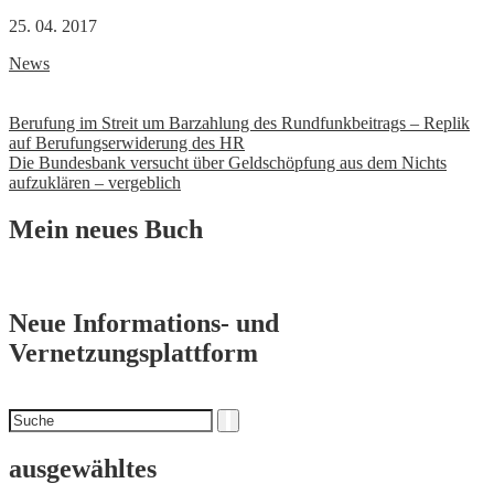
25. 04. 2017
News
Beitrags-
Berufung im Streit um Barzahlung des Rundfunkbeitrags – Replik
auf Berufungserwiderung des HR
Navigation
Die Bundesbank versucht über Geldschöpfung aus dem Nichts
aufzuklären – vergeblich
Mein neues Buch
Neue Informations- und
Vernetzungsplattform
Suchen
Suche
nach
ausgewähltes