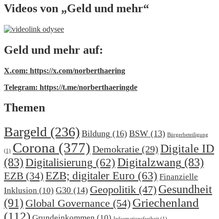
Videos von „Geld und mehr“
Geld und mehr auf:
X.com: https://x.com/norberthaering
Telegram: https://t.me/norberthaeringde
Themen
Bargeld
(236)
Bildung
(16)
BSW
(13)
Bürgerbeteiligung
Corona
(377)
Digitale ID
Demokratie
(29)
(1)
(83)
Digitalzwang
(83)
Digitalisierung
(62)
EZB; digitaler Euro
(63)
EZB
(34)
Finanzielle
Gesundheit
Geopolitik
(47)
G30
(14)
Inklusion
(10)
(91)
Griechenland
Global Governance
(54)
(112)
Grundeinkommen
(10)
Informationsfreiheit
(1)