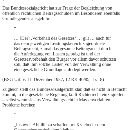
Das Bundessozialgericht hat zur Frage der Begleichung von
öffentlich-rechtlichen Beitragsschulden im Besonderen ebenfalls
Grundlegendes ausgeführt:
“
… [Der] ‚Vorbehalt des Gesetzes‘ … gilt … auch für
das dem jeweiligen Leistungsbereich zugeordnete
Beitragsrecht, zumal das gesamte Beitragsrecht durch
die Auferlegung von Lasten geprägt ist und der
Gesetzesvorbehalt den Bürger vor allem davor schützen
soll, daß ihm solche Lasten von der Verwaltung ohne
eine gesetzliche Grundlage auferlegt werden.
(BSG Urt. v. 11. Dezember 1987, 12 RK 40/85, Tz 18)
Zugleich stellt das Bundessozialgericht klar, daß es nicht in Betracht
kommt, in die gesetzliche Regelung kraft Richterrecht einzugreifen
– selbst wenn sie aus Verwaltungssicht in Massenverfahren
Probleme bereiten:
“
„Insoweit Abhilfe zu schaffen, muß vielmehr dem
Gesetzgeber vorbehalten bleiben.