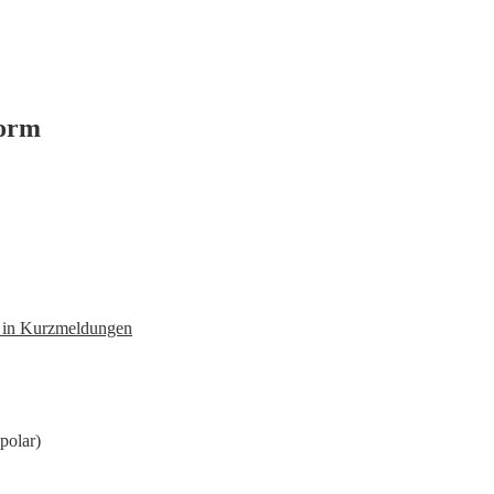
form
n in Kurzmeldungen
polar)