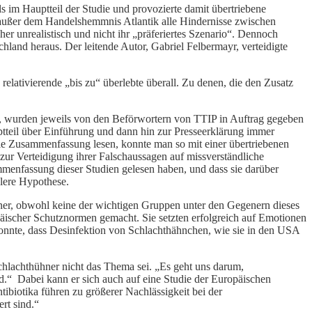
 im Hauptteil der Studie und provozierte damit übertriebene
 außer dem Handelshemmnis Atlantik alle Hindernisse zwischen
 unrealistisch und nicht ihr „präferiertes Szenario“. Dennoch
land heraus. Der leitende Autor, Gabriel Felbermayr, verteidigte
elativierende „bis zu“ überlebte überall. Zu denen, die den Zusatz
en, wurden jeweils von den Beförwortern von TTIP in Auftrag gegeben
tteil über Einführung und dann hin zur Presseerklärung immer
die Zusammenfassung lesen, konnte man so mit einer übertriebenen
zur Verteidigung ihrer Falschaussagen auf missverständliche
ammenfassung dieser Studien gelesen haben, und dass sie darüber
blere Hypothese.
er, obwohl keine der wichtigen Gruppen unter den Gegenern dieses
ischer Schutznormen gemacht. Sie setzten erfolgreich auf Emotionen
konnte, dass Desinfektion von Schlachthähnchen, wie sie in den USA
chlachthühner nicht das Thema sei. „Es geht uns darum,
d.“ Dabei kann er sich auch auf eine Studie der Europäischen
ibiotika führen zu größerer Nachlässigkeit bei der
ert sind.“