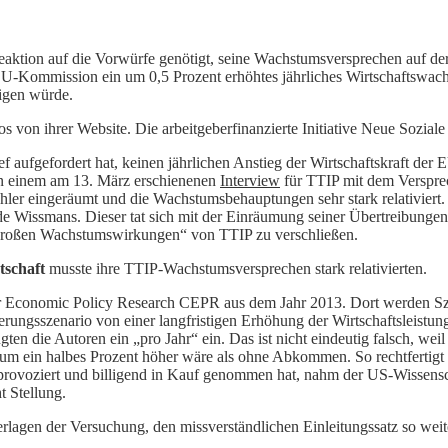
eaktion auf die Vorwürfe genötigt, seine Wachstumsversprechen auf der
 EU-Kommission ein um 0,5 Prozent erhöhtes jährliches Wirtschaftswach
eigen würde.
 von ihrer Website. Die arbeitgeberfinanzierte Initiative Neue Soziale 
 aufgefordert hat, keinen jährlichen Anstieg der Wirtschaftskraft der 
n einem am 13. März erschienenen
Interview
für TTIP mit dem Verspre
ler eingeräumt und die Wachstumsbehauptungen sehr stark relativiert. 
de Wissmans. Dieser tat sich mit der Einräumung seiner Übertreibungen
„großen Wachstumswirkungen“ von TTIP zu verschließen.
tschaft
musste ihre TTIP-Wachstumsversprechen stark relativierten.
 for Economic Policy Research CEPR aus dem Jahr 2013. Dort werden 
ierungsszenario von einer langfristigen Erhöhung der Wirtschaftsleistu
ügten die Autoren ein „pro Jahr“ ein. Das ist nicht eindeutig falsch, we
um ein halbes Prozent höher wäre als ohne Abkommen. So rechtfertigt a
provoziert und billigend in Kauf genommen hat, nahm der US-Wissensch
t Stellung.
en der Versuchung, den missverständlichen Einleitungssatz so weiterz