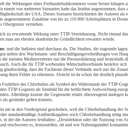
ließ die Wirkungen eines Freihandelsabkommens vorne besser klingen als
In einem von mehreren Szenarien hatte das Institut angenommen, dass
iedschaft der USA. Dieses Szenario bezeichneten die Autoren als eher
nario angenommene Zunahme von bis zu 110 000 Arbeitsplätzen in Deutsch
ls Obergrenze verstehen.
lich zu erwartende Wirkung einer TTIP-Vereinbarung. Nicht einmal das r
enen man am ehesten akademische Gründlichkeit erwarten würde.
gne
, und die Indizien sind durchaus da. Die Studien, die zugrunde lag
rungen neben den Wachstums- und Beschäftigungsverheißungen von Haup
 die meisten Medienvertreter nur die Presseerklärung und bestenfalls 
auch. Auch die für TTIP werbenden Wirtschaftsverbände beriefen sich 
enig glaubwürdig, dass die Fachleute dieser Verbände auch nur die Zus
g ihren Fehler zu erkennen. Absicht ist da schon die deutlich plausi
 Fortleben des Chlorhuhns als Symbol des Widerstands der TTIP-Gegn
en TTIP-Gegnern als Sinnbild für die befürchtete Aufweichung europä
nden. Allerdings konnte die Gegenseite relativ überzeugend darlegen 
n als gesünder gelten können.
hn nie in den Vordergrund geschoben, weil die Chlorbehandlung der S
weder standardmäßige Antibiotikagaben noch Chlorbehandlung nötig sin
in der die Autoren festhalten: „Desinfektion oder die Nutzung von Ant
und erschweren es, festzustellen, ob und wie Nahrungsmittel kontamini