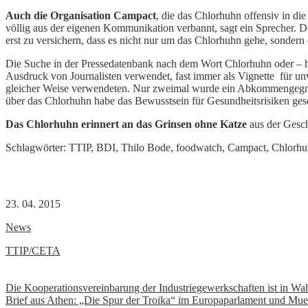
Auch die Organisation Campact
, die das Chlorhuhn offensiv in di
völlig aus der eigenen Kommunikation verbannt, sagt ein Sprecher. Do
erst zu versichern, dass es nicht nur um das Chlorhuhn gehe, sondern 
Die Suche in der Pressedatenbank nach dem Wort Chlorhuhn oder – h
Ausdruck von Journalisten verwendet, fast immer als Vignette für un
gleicher Weise verwendeten. Nur zweimal wurde ein Abkommengegner 
über das Chlorhuhn habe das Bewusstsein für Gesundheitsrisiken gesc
Das Chlorhuhn erinnert an das Grinsen ohne Katze
aus der Gesch
Schlagwörter: TTIP, BDI, Thilo Bode, foodwatch, Campact, Chlor
23. 04. 2015
News
TTIP/CETA
Beitrags-
Die Kooperationsvereinbarung der Industriegewerkschaften ist in Wa
Brief aus Athen: „Die Spur der Troika“ im Europaparlament und Mue