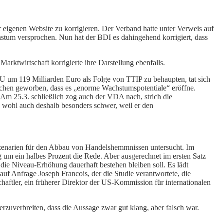
 eigenen Website zu korrigieren. Der Verband hatte unter Verweis auf
stum versprochen. Nun hat der BDI es dahingehend korrigiert, dass
Marktwirtschaft korrigierte ihre Darstellung ebenfalls.
EU um 119 Milliarden Euro als Folge von TTIP zu behaupten, tat sich
chen geworben, dass es „enorme Wachstumspotentiale“ eröffne.
Am 25.3. schließlich zog auch der VDA nach, strich die
 wohl auch deshalb besonders schwer, weil er den
Szenarien für den Abbau von Handelshemmnissen untersucht. Im
ng um ein halbes Prozent die Rede. Aber ausgerechnet im ersten Satz
il die Niveau-Erhöhung dauerhaft bestehen bleiben soll. Es lädt
uf Anfrage Joseph Francois, der die Studie verantwortete, die
aftler, ein früherer Direktor der US-Kommission für internationalen
uverbreiten, dass die Aussage zwar gut klang, aber falsch war.