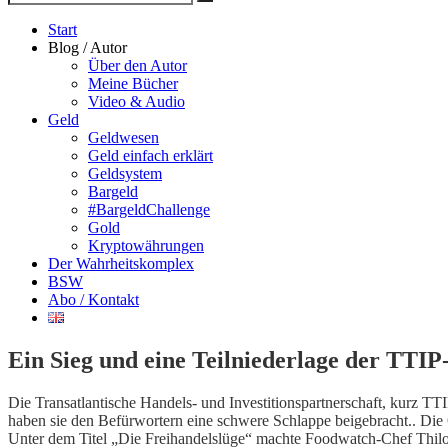
Suche
nach
Start
Blog / Autor
Über den Autor
Meine Bücher
Video & Audio
Geld
Geldwesen
Geld einfach erklärt
Geldsystem
Bargeld
#BargeldChallenge
Gold
Kryptowährungen
Der Wahrheitskomplex
BSW
Abo / Kontakt
Ein Sieg und eine Teilniederlage der TTI
Die Transatlantische Handels- und Investitionspartnerschaft, kurz TTIP
haben sie den Befürwortern eine schwere Schlappe beigebracht.. Die 
Unter dem Titel „Die Freihandelslüge“ machte Foodwatch-Chef Thilo