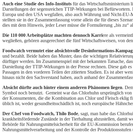
Auch eine Studie des Info-Instituts
für das Wirtschaftsministerium 
Darstellungen der segensreichen TTIP-Wirkungen bei Befürwortern. 
Europa und den USA wegfallen, also auch Währung und Nicht-EU-Mitgl
stellten sie in der Zusammenfassung vorne allein die für dieses Sze
dies mit dem Hinweis, jeder Leser müsse die Formulierung „bis zu“ a
Die 110 000 Arbeitsplätze machten dennoch Karri
ere als vermeint
wegließen, gehören ausgerechnet die fünf Wirtschaftsweisen, von d
Foodwatch vermutet eine absichtsvolle Desinformations-Kampa
und bezahlt. Beide haben das Muster, dass die wichtigen Relativie
dürftiger werden. Im Zusammenspiel mit der bekannten Tatsache, dass
Darstellung der TTIP-Wirkungen in der Presse rechnen. Diese gab es 
Passagen in den vorderen Teilen der zitierten Studien. Es ist aber w
hinaus nicht den Sachverstand haben, auch anhand der Zusammenfassun
Absicht dürfte auch hinter einem anderen Phänomen liegen
. Dem
Symbol noch benutzt. Gemeint war das Chlorhuhn ursprünglich von d
der Konsumenten, die die Kombination aus Chlor und Fleisch eklig fi
üblich ist, weder gesundheitsschädlich ist, noch europäische Hähnche
Der Chef von Foodwatch, Thilo Bode
, sagt, man habe das Chlorhu
krankheitsfördernde Zustände in der Tierhaltung abzustellen, damit 
Behörde für Nahrungsmittelsicherheit für die EU-Kommission berufen, 
Nahrungsmittelverarbeitung und der Kontrolle der Produktionsstufen 