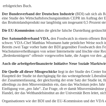
erfolgreiches Buch.
Der Bundesverband der Deutschen Industrie
(BDI) sah sich als R
eine Studie des Wirtschaftsforschungsinstituts CEPR im Auftrag der
das Bruttoinlandsprodukt nur langfristig um insgesamt 0,5 Prozent st
Die EU-Kommission
nahm die gleiche falsche Darstellung geräuschlos
Der Automobilverband VDA,
den Foodwatch in einem offenen Brief
schwer. VDA-Chef Matthias Wissmann hatte peinlicher Weise noch i
Bereits zwei Tage vorher hatte der BDI gegenüber Foodwatch den Feh
Wachstumsverheißungen von seiner Internetseite und löschte eine Re
„Bedenkenträgern“ offensiv vorgeworfen hatte, die Augen vor den 
Auch die arbeitgeberfinanzierte Initiative Neue Soziale Marktwir
Die Quelle all dieser Missgeschicke
liegt in der Studie des Center
Hauptteil der Studie ist durchgängig für das weitestgehende Liberalis
der Zusammenfassung, der gleichzeitig der erste Satz der Studie ist, f
allerdings zu dem Missverständnis ein, dass das Wachstum jedes Jahr 
Einfügung von „pro Jahr“. Zur Frage, ob er damit Missverständnisse 
Handel, der das Welthandelsinstitut an der Universität Bern leitet, nich
Organisationen wie der BDI und die EU-Kommission und der VDA erlag