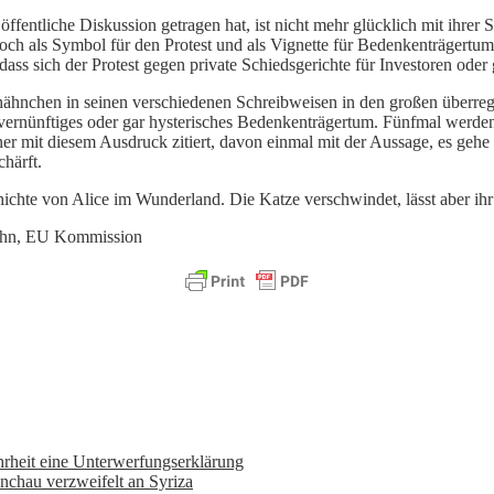
e öffentliche Diskussion getragen hat, ist nicht mehr glücklich mit ihr
ch als Symbol für den Protest und als Vignette für Bedenkenträgertum l
dass sich der Protest gegen private Schiedsgerichte für Investoren ode
ähnchen in seinen verschiedenen Schreibweisen in den großen überreg
vernünftiges oder gar hysterisches Bedenkenträgertum. Fünfmal werden 
mit diesem Ausdruck zitiert, davon einmal mit der Aussage, es gehe 
härft.
ichte von Alice im Wunderland. Die Katze verschwindet, lässt aber ihr
huhn, EU Kommission
hrheit eine Unterwerfungserklärung
nchau verzweifelt an Syriza