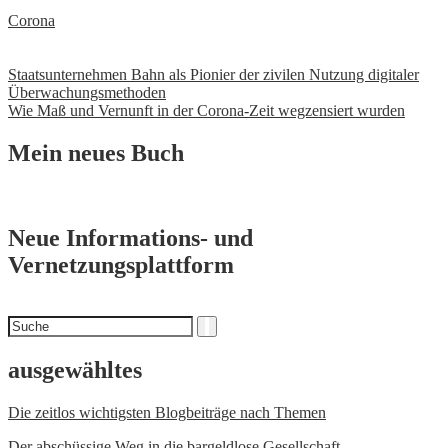
Corona
Beitrags-
Staatsunternehmen Bahn als Pionier der zivilen Nutzung digitaler
Überwachungsmethoden
Navigation
Wie Maß und Vernunft in der Corona-Zeit wegzensiert wurden
Mein neues Buch
Neue Informations- und
Vernetzungsplattform
Suchen
Suche
nach
ausgewähltes
Die zeitlos wichtigsten Blogbeiträge nach Themen
Der abschüssige Weg in die bargeldlose Gesellschaft.