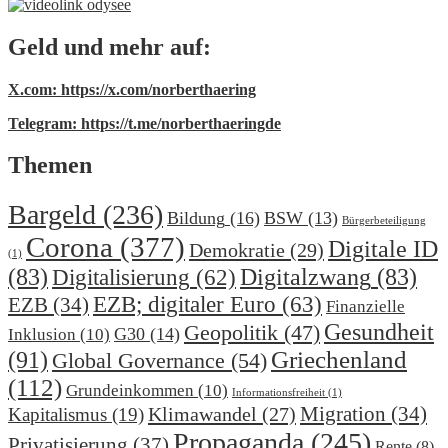
Geld und mehr auf:
X.com: https://x.com/norberthaering
Telegram: https://t.me/norberthaeringde
Themen
Bargeld
(236)
Bildung
(16)
BSW
(13)
Bürgerbeteiligung
Corona
(377)
Digitale ID
Demokratie
(29)
(1)
(83)
Digitalzwang
(83)
Digitalisierung
(62)
EZB; digitaler Euro
(63)
EZB
(34)
Finanzielle
Gesundheit
Geopolitik
(47)
G30
(14)
Inklusion
(10)
(91)
Griechenland
Global Governance
(54)
(112)
Grundeinkommen
(10)
Informationsfreiheit
(1)
Migration
(34)
Klimawandel
(27)
Kapitalismus
(19)
Propaganda
(245)
Privatisierung
(37)
Rente
(8)