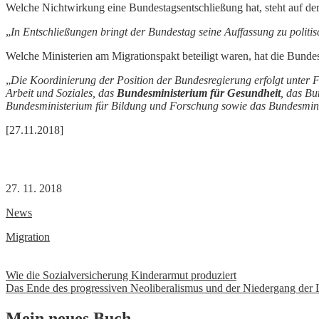
Welche Nichtwirkung eine Bundestagsentschließung hat, steht auf de
„
In Entschließungen bringt der Bundestag seine Auffassung zu polit
Welche Ministerien am Migrationspakt beteiligt waren, hat die Bunde
„
Die Koordinierung der Position der Bundesregierung erfolgt unter 
Arbeit und Soziales, das
Bundesministerium für Gesundheit
, das Bu
Bundesministerium für Bildung und Forschung sowie das Bundesmini
[27.11.2018]
27. 11. 2018
News
Migration
Beitrags-
Wie die Sozialversicherung Kinderarmut produziert
Das Ende des progressiven Neoliberalismus und der Niedergang der 
Navigation
Mein neues Buch