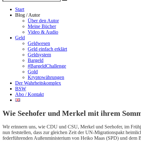
Suche
nach
Start
Blog / Autor
Über den Autor
Meine Bücher
Video & Audio
Geld
Geldwesen
Geld einfach erklärt
Geldsystem
Bargeld
#BargeldChallenge
Gold
Kryptowährungen
Der Wahrheitskomplex
BSW
Abo / Kontakt
Wie Seehofer und Merkel mit ihrem Somme
Wir erinnern uns, wie CDU und CSU, Merkel und Seehofer, im Frühj
nun feststellen, dass zur gleichen Zeit der UN-Migrationspakt heimli
federführenden Außenministerium von Heiko Maas (SPD) und dem Bunde