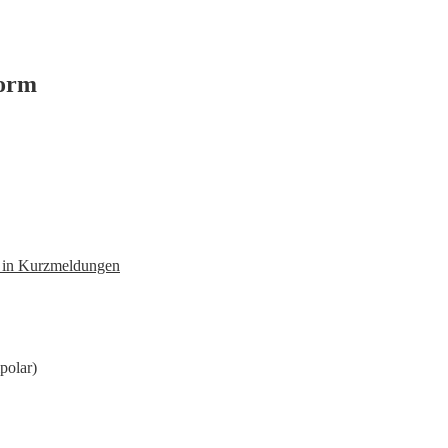
form
n in Kurzmeldungen
polar)