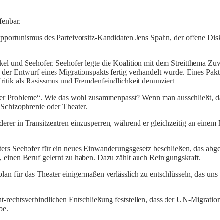
fenbar.
Opportunismus des Parteivorsitz-Kandidaten Jens Spahn, der offene Dis
el und Seehofer. Seehofer legte die Koalition mit dem Streitthema Zuw
der Entwurf eines Migrationspakts fertig verhandelt wurde. Eines Pakte
Kritik als Rasissmus und Fremdenfeindlichkeit denunziert.
ler Probleme
“. Wie das wohl zusammenpasst? Wenn man ausschließt, da
r Schizophrenie oder Theater.
 in Transitzentren einzusperren, während er gleichzeitig an einem Migr
.
rs Seehofer für ein neues Einwanderungsgesetz beschließen, das abgel
, einen Beruf gelernt zu haben. Dazu zählt auch Reinigungskraft.
plan für das Theater einigermaßen verlässlich zu entschlüsseln, das uns
.
t-rechtsverbindlichen Entschließung feststellen, dass der UN-Migratio
be.