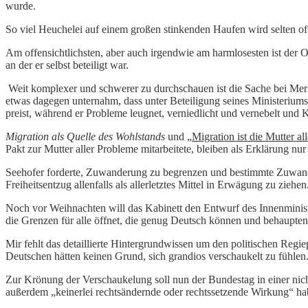
wurde.
So viel Heuchelei auf einem großen stinkenden Haufen wird selten of
Am offensichtlichsten, aber auch irgendwie am harmlosesten ist der 
an der er selbst beteiligt war.
Weit komplexer und schwerer zu durchschauen ist die Sache bei Merk
etwas dagegen unternahm, dass unter Beteiligung seines Ministeriums 
preist, während er Probleme leugnet, verniedlicht und vernebelt und 
Migration als Quelle des Wohlstands
und „
Migration ist die Mutter al
Pakt zur Mutter aller Probleme mitarbeitete, bleiben als Erklärung nu
Seehofer forderte, Zuwanderung zu begrenzen und bestimmte Zuwanderer
Freiheitsentzug allenfalls als allerletztes Mittel in Erwägung zu ziehen
Noch vor Weihnachten will das Kabinett den Entwurf des Innenministe
die Grenzen für alle öffnet, die genug Deutsch können und behaupten
Mir fehlt das detaillierte Hintergrundwissen um den politischen Regie
Deutschen hätten keinen Grund, sich grandios verschaukelt zu fühlen
Zur Krönung der Verschaukelung soll nun der Bundestag in einer nich
außerdem „keinerlei rechtsändernde oder rechtssetzende Wirkung“ ha