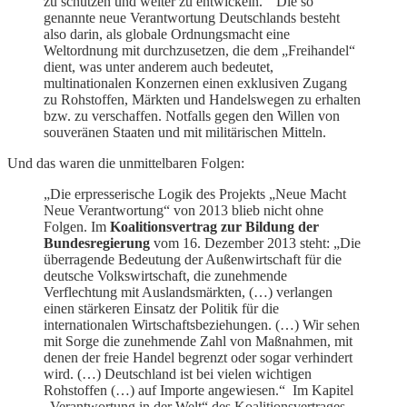
zu schützen und weiter zu entwickeln.“ Die so
genannte neue Verantwortung Deutschlands besteht
also darin, als globale Ordnungsmacht eine
Weltordnung mit durchzusetzen, die dem „Freihandel“
dient, was unter anderem auch bedeutet,
multinationalen Konzernen einen exklusiven Zugang
zu Rohstoffen, Märkten und Handelswegen zu erhalten
bzw. zu verschaffen. Notfalls gegen den Willen von
souveränen Staaten und mit militärischen Mitteln.
Und das waren die unmittelbaren Folgen:
„Die erpresserische Logik des Projekts „Neue Macht
Neue Verantwortung“ von 2013 blieb nicht ohne
Folgen. Im
Koalitionsvertrag zur Bildung der
Bundesregierung
vom 16. Dezember 2013 steht: „Die
überragende Bedeutung der Außenwirtschaft für die
deutsche Volkswirtschaft, die zunehmende
Verflechtung mit Auslandsmärkten, (…) verlangen
einen stärkeren Einsatz der Politik für die
internationalen Wirtschaftsbeziehungen. (…) Wir sehen
mit Sorge die zunehmende Zahl von Maßnahmen, mit
denen der freie Handel begrenzt oder sogar verhindert
wird. (…) Deutschland ist bei vielen wichtigen
Rohstoffen (…) auf Importe angewiesen.“ Im Kapitel
„Verantwortung in der Welt“ des Koalitionsvertrages