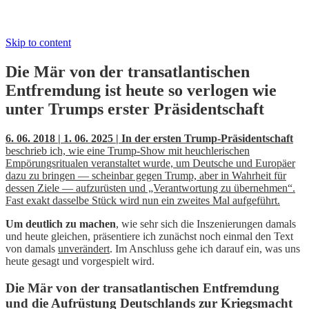
Skip to content
Die Mär von der transatlantischen
Entfremdung ist heute so verlogen wie
unter Trumps erster Präsidentschaft
6. 06. 2018 | 1. 06. 2025 | In der ersten Trump-Präsidentschaft
beschrieb ich, wie eine Trump-Show mit heuchlerischen
Empörungsritualen veranstaltet wurde, um Deutsche und Europäer
dazu zu bringen — scheinbar gegen Trump, aber in Wahrheit für
dessen Ziele — aufzurüsten und „Verantwortung zu übernehmen“.
Fast exakt dasselbe Stück wird nun ein zweites Mal aufgeführt.
Um deutlich zu machen
, wie sehr sich die Inszenierungen damals
und heute gleichen, präsentiere ich zunächst noch einmal den Text
von damals
unverändert
. Im Anschluss gehe ich darauf ein, was uns
heute gesagt und vorgespielt wird.
Die Mär von der transatlantischen Entfremdung
und die Aufrüstung Deutschlands zur Kriegsmacht