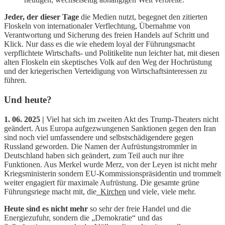
Jeder, der dieser Tage
die Medien nutzt, begegnet den zitierten
Floskeln von internationaler Verflechtung, Übernahme von
Verantwortung und Sicherung des freien Handels auf Schritt und
Klick. Nur dass es die wie ehedem loyal der Führungsmacht
verpflichtete Wirtschafts- und Politikelite nun leichter hat, mit diesen
alten Floskeln ein skeptisches Volk auf den Weg der Hochrüstung
und der kriegerischen Verteidigung von Wirtschaftsinteressen zu
führen.
Und heute?
1. 06. 2025 |
Viel hat sich im zweiten Akt des Trump-Theaters nicht
geändert. Aus Europa aufgezwungenen Sanktionen gegen den Iran
sind noch viel umfassendere und selbstschädigendere gegen
Russland geworden. Die Namen der Aufrüstungstrommler in
Deutschland haben sich geändert, zum Teil auch nur ihre
Funktionen. Aus Merkel wurde Merz, von der Leyen ist nicht mehr
Kriegsministerin sondern EU-Kommissionspräsidentin und trommelt
weiter engagiert für maximale Aufrüstung. Die gesamte grüne
Führungsriege macht mit, die
Kirchen
und viele, viele mehr.
Heute sind es nicht mehr
so sehr der freie Handel und die
Energiezufuhr, sondern die „Demokratie“ und das