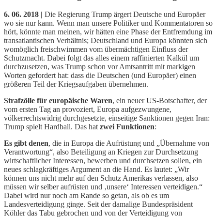
6. 06. 2018 |
Die Regierung Trump ärgert Deutsche und Europäer
wo sie nur kann. Wenn man unsere Politiker und Kommentatoren so
hört, könnte man meinen, wir hätten eine Phase der Entfremdung im
transatlantischen Verhältnis; Deutschland und Europa könnten sich
womöglich freischwimmen vom übermächtigen Einfluss der
Schutzmacht. Dabei folgt das alles einem raffinierten Kalkül um
durchzusetzen, was Trump schon vor Amtsantritt mit markigen
Worten gefordert hat: dass die Deutschen (und Europäer) einen
größeren Teil der Kriegsaufgaben übernehmen.
Strafzölle für europäische Waren
, ein neuer US-Botschafter, der
vom ersten Tag an provoziert, Europa aufgezwungene,
völkerrechtswidrig durchgesetzte, einseitige Sanktionen gegen Iran:
Trump spielt Hardball. Das hat
zwei Funktionen
:
Es gibt denen
, die in Europa die Aufrüstung und „Übernahme von
Verantwortung“, also Beteiligung an Kriegen zur Durchsetzung
wirtschaftlicher Interessen, bewerben und durchsetzen sollen, ein
neues schlagkräftiges Argument an die Hand. Es lautet: „Wir
können uns nicht mehr auf den Schutz Amerikas verlassen, also
müssen wir selber aufrüsten und ‚unsere‘ Interessen verteidigen.“
Dabei wird nur noch am Rande so getan, als ob es um
Landesverteidigung ginge. Seit der damalige Bundespräsident
Köhler das Tabu gebrochen und von der Verteidigung von