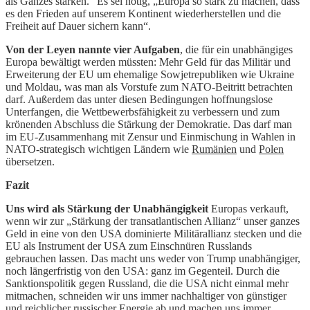
als Ganzes stärken.“ Es sei nötig, „Europa so stark zu machen, dass
es den Frieden auf unserem Kontinent wiederherstellen und die
Freiheit auf Dauer sichern kann“.
Von der Leyen nannte vier Aufgaben
, die für ein unabhängiges
Europa bewältigt werden müssten: Mehr Geld für das Militär und
Erweiterung der EU um ehemalige Sowjetrepubliken wie Ukraine
und Moldau, was man als Vorstufe zum NATO-Beitritt betrachten
darf. Außerdem das unter diesen Bedingungen hoffnungslose
Unterfangen, die Wettbewerbsfähigkeit zu verbessern und zum
krönenden Abschluss die Stärkung der Demokratie. Das darf man
im EU-Zusammenhang mit Zensur und Einmischung in Wahlen in
NATO-strategisch wichtigen Ländern wie
Rumänien
und
Polen
übersetzen.
Fazit
Uns wird als Stärkung der Unabhängigkeit
Europas verkauft,
wenn wir zur „Stärkung der transatlantischen Allianz“ unser ganzes
Geld in eine von den USA dominierte Militärallianz stecken und die
EU als Instrument der USA zum Einschnüren Russlands
gebrauchen lassen. Das macht uns weder von Trump unabhängiger,
noch längerfristig von den USA: ganz im Gegenteil. Durch die
Sanktionspolitik gegen Russland, die die USA nicht einmal mehr
mitmachen, schneiden wir uns immer nachhaltiger von günstiger
und reichlicher russischer Energie ab und machen uns immer