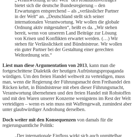
bietet sich die deutsche Bundesregierung – den
Erwartungen entsprechend – als „verlässlicher Partner
in der Welt“ an. „Deutschland stellt sich seiner
internationalen Verantwortung. Wir wollen die globale
Ordnung aktiv mitgestalten“, heißt es da. „Wir stehen
bereit, wenn von unserem Land Beiträge zur Lösung
von Krisen und Konflikten erwartet werden. (…) Wir
stehen für Verlässlichkeit und Bündnistreue. Wir wollen
ein guter Partner bei der Gestaltung einer gerechten
Weltordnung sein.“
Liest man diese Argumentation
von 2013
, kann man die
fortgeschrittene Dialektik der heutigen Aufrüstungspropaganda
würdigen. Um den freien Handel weltweit zu verteidigen, muss
man, wenn die Regierung der Führungsmacht dem Freihandel den
Rücken kehrt, in Bündnistreue mit eben dieser Führungsmacht,
Verantwortung übernehmen und den freien Handel mit Rohstoffen
und mit den Waren unserer Konzerne wenigstens im Rest der Welt
verteidigen – wenn es sein muss mit Waffengewalt, zumindest aber
unter glaubwürdiger Androhung derselben.
Doch weiter mit den Konsequenzen
von damals für die
regierungsamtliche Politik:
„Der internationale Einfluss wirkt sich auch unmittelbar