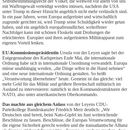
Selbstbestimmungsrecht der Völker, die weltweit vor allem von uns
mit Waffengewalt verteidigt werden müssen, nachdem die USA
unter Trump in dieser Hinsicht angeblich nicht mehr verlässlich sind.
In ein paar Jahren, wenn Europa aufgerüstet und wirtschaftlich
zugrunde gerichtet ist, wird Trump seine Schuldigkeit wieder getan
haben, und ein angeblich europafreundlicher, weltoffener
Nachfolger kann mit schönen Floskeln statt Drohungen die
erleichterten Europäer und ihren aufgerüsteten Militärapparat zum
eigenen Vorteil lenken.
EU-Kommissionspräsidentin
Ursula von der Leyen sagte bei der
Entgegennahme des Karlspreises Ende Mai, die internationale
Ordnung habe sich in internationale Unordnung verwandelt. Europa
müsse unabhängig werden, „die Dinge selbst in die Hand nehmen“
und eine neue internationale Ordnung gestalten. So heißt
„Verantwortung übernehmen“ heute. Gemeint ist das gleiche: viel
mehr Geld für das Militär und größere Bereitschaft militärisch im
Ausland zu intervenieren: natürlich in den Kommandostrukturen der
NATO, also unter amerikanischem Oberkommando.
Das machte aus gleichem Anlass
von der Leyens CDU-
Parteikollege Bundeskanzler Friedrich Merz deutlich: „Wir
Deutschen sind bereit, beim Nato-Gipfel im Juni weitreichende
Beschlüsse zu fassen. Beschlüsse, die Europas Verantwortung für
die eigene Sicherheit gerecht werden und die transatlantische Allianz