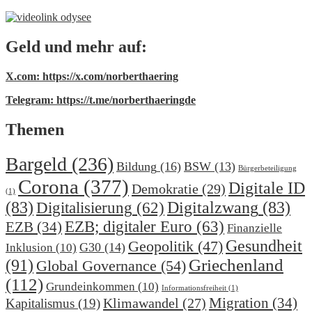
Geld und mehr auf:
X.com: https://x.com/norberthaering
Telegram: https://t.me/norberthaeringde
Themen
Bargeld
(236)
Bildung
(16)
BSW
(13)
Bürgerbeteiligung
Corona
(377)
Digitale ID
Demokratie
(29)
(1)
(83)
Digitalzwang
(83)
Digitalisierung
(62)
EZB; digitaler Euro
(63)
EZB
(34)
Finanzielle
Gesundheit
Geopolitik
(47)
G30
(14)
Inklusion
(10)
(91)
Griechenland
Global Governance
(54)
(112)
Grundeinkommen
(10)
Informationsfreiheit
(1)
Migration
(34)
Klimawandel
(27)
Kapitalismus
(19)