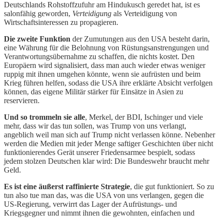
Deutschlands Rohstoffzufuhr am Hindukusch geredet hat, ist es
salonfähig geworden,
Verteidigung
als Verteidigung von
Wirtschaftsinteressen zu propagieren.
Die zweite Funktion
der Zumutungen aus den USA besteht darin,
eine Währung für die Belohnung von Rüstungsanstrengungen und
Verantwortungsübernahme zu schaffen, die nichts kostet. Den
Europäern wird signalisiert, dass man auch wieder etwas weniger
ruppig mit ihnen umgehen könnte, wenn sie aufrüsten und beim
Krieg führen helfen, sodass die USA ihre erklärte Absicht verfolgen
können, das eigene Militär stärker für Einsätze in Asien zu
reservieren.
Und so trommeln sie alle
, Merkel, der BDI, Ischinger und viele
mehr, dass wir das tun sollen, was Trump von uns verlangt,
angeblich weil man sich auf Trump nicht verlassen könne. Nebenher
werden die Medien mit jeder Menge saftiger Geschichten über nicht
funktionierendes Gerät unserer Friedensarmee bespielt, sodass
jedem stolzen Deutschen klar wird: Die Bundeswehr braucht mehr
Geld.
Es ist eine äußerst raffinierte Strategie
, die gut funktioniert. So zu
tun also tue man das, was die USA von uns verlangen, gegen die
US-Regierung, verwirrt das Lager der Aufrüstungs- und
Kriegsgegner und nimmt ihnen die gewohnten, einfachen und