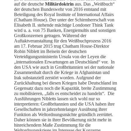
auf die deutsche
Militärdoktrin
aus. Das „Weißbuch“
der deutschen Bundeswehr von 2016 entstand mit
Beteiligung des Royal Institute of International Affairs
(Chatham House). Der unter der Schirmherrschaft von
Elisabeth II. stehende mächtige Londoner Think Tank
wird u. a. von 75 Banken, Energiemultis und sonstigen
Großkonzernen getragen. Während der
Auftaktveranstaltung für den Weißbuchprozess 2016
am 17. Februar 2015 trug Chatham House-Direktor
Robin Niblett im Beisein der deutschen
Verteidigungsministerin Ursula von der Leyen die
„internationalen Erwartungen an Deutschland“ vor. In
den USA wie auch in Großbritannien sei der nationale
Zusammenhalt durch die Kriege in Afghanistan und
Irak substanziell zerstört worden. Aufgrund der
Zurückhaltung bei diesen Kriegen habe Deutschland im
Gegensatz dazu noch die Kapazität, breite Zustimmung
zu mobilisieren, „falls es entscheidet zu handeln“. Die
Ausführungen Nibletts lassen sich wohl nur so
interpretieren: Großbritannien und die USA haben ihre
Gesellschaften in jahrzehntelanger Ausübung ihrer
Funktion als Weltordnungsmächte gründlich zerrüttet.
Daher können sie in ihrer Bevölkerung nicht mehr in
hinreichendem Maße Zustimmung für die
Weltordnungskriege im Interesse der Konzerne