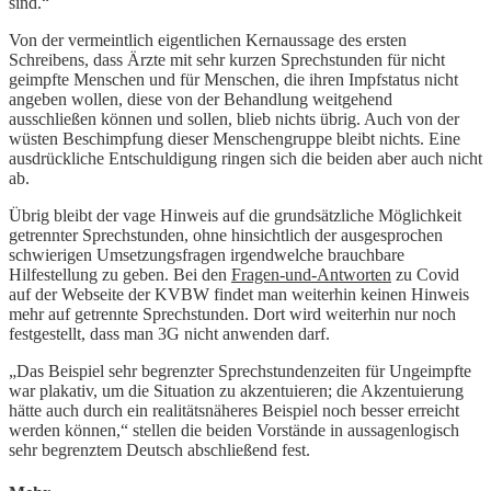
sind.“
Von der vermeintlich eigentlichen Kernaussage des ersten
Schreibens, dass Ärzte mit sehr kurzen Sprechstunden für nicht
geimpfte Menschen und für Menschen, die ihren Impfstatus nicht
angeben wollen, diese von der Behandlung weitgehend
ausschließen können und sollen, blieb nichts übrig. Auch von der
wüsten Beschimpfung dieser Menschengruppe bleibt nichts. Eine
ausdrückliche Entschuldigung ringen sich die beiden aber auch nicht
ab.
Übrig bleibt der vage Hinweis auf die grundsätzliche Möglichkeit
getrennter Sprechstunden, ohne hinsichtlich der ausgesprochen
schwierigen Umsetzungsfragen irgendwelche brauchbare
Hilfestellung zu geben. Bei den
Fragen-und-Antworten
zu Covid
auf der Webseite der KVBW findet man weiterhin keinen Hinweis
mehr auf getrennte Sprechstunden. Dort wird weiterhin nur noch
festgestellt, dass man 3G nicht anwenden darf.
„Das Beispiel sehr begrenzter Sprechstundenzeiten für Ungeimpfte
war plakativ, um die Situation zu akzentuieren; die Akzentuierung
hätte auch durch ein realitätsnäheres Beispiel noch besser erreicht
werden können,“ stellen die beiden Vorstände in aussagenlogisch
sehr begrenztem Deutsch abschließend fest.