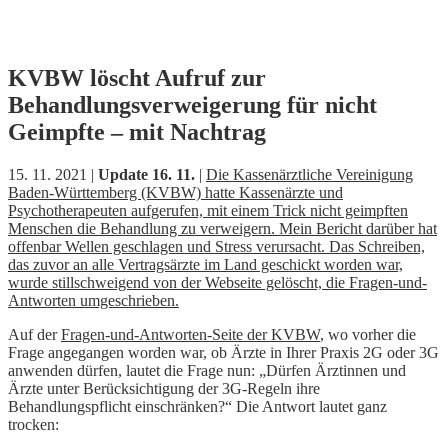
Skip
KVBW löscht Aufruf zur
to
Behandlungsverweigerung für nicht
content
Geimpfte – mit Nachtrag
15. 11. 2021 |
Update 16. 11.
|
Die Kassenärztliche Vereinigung
Baden-Württemberg (KVBW) hatte Kassenärzte und
Psychotherapeuten aufgerufen, mit einem Trick nicht geimpften
Menschen die Behandlung zu verweigern. Mein Bericht darüber hat
offenbar Wellen geschlagen und Stress verursacht. Das Schreiben,
das zuvor an alle Vertragsärzte im Land geschickt worden war,
wurde stillschweigend von der Webseite gelöscht, die Fragen-und-
Antworten umgeschrieben.
Auf der
Fragen-und-Antworten-Seite der KVBW
, wo vorher die
Frage angegangen worden war, ob Ärzte in Ihrer Praxis 2G oder 3G
anwenden dürfen, lautet die Frage nun: „Dürfen Ärztinnen und
Ärzte unter Berücksichtigung der 3G-Regeln ihre
Behandlungspflicht einschränken?“ Die Antwort lautet ganz
trocken: