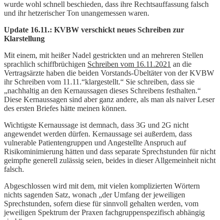
wurde wohl schnell beschieden, dass ihre Rechtsauffassung falsch
und ihr hetzerischer Ton unangemessen waren.
Update 16.11.: KVBW verschickt neues Schreiben zur
Klarstellung
Mit einem, mit heißer Nadel gestrickten und an mehreren Stellen
sprachlich schiffbrüchigen
Schreiben vom 16.11.2021
an die
Vertragsärzte haben die beiden Vorstands-Übeltäter von der KVBW
ihr Schreiben vom 11.11.“klargestellt.“ Sie schreiben, dass sie
„nachhaltig an den Kernaussagen dieses Schreibens festhalten.“
Diese Kernaussagen sind aber ganz andere, als man als naiver Leser
des ersten Briefes hätte meinen können.
Wichtigste Kernaussage ist demnach, dass 3G und 2G nicht
angewendet werden dürfen. Kernaussage sei außerdem, dass
vulnerable Patientengruppen und Angestellte Anspruch auf
Risikominimierung hätten und dass separate Sprechstunden für nicht
geimpfte generell zulässig seien, beides in dieser Allgemeinheit nicht
falsch.
Abgeschlossen wird mit dem, mit vielen komplizierten Wörtern
nichts sagenden Satz, wonach „der Umfang der jeweiligen
Sprechstunden, sofern diese für sinnvoll gehalten werden, vom
jeweiligen Spektrum der Praxen fachgruppenspezifisch abhängig