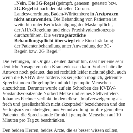
„
Nein
. Die
3G-Regel
(geimpft, genesen, getestet) bzw.
2G-Regel
ist nach der aktuellen Corona-
Landesverordnung Baden-Württemberg
in Arztpraxen
nicht anzuwenden
. Die Behandlung von Patienten ist
weiterhin unter Berücksichtigung der Maskenpflicht,
der AHA-Regelung und eines Praxishygienekonzepts
durchzuführen. Die
vertrags­ärztliche
Behandlungspflicht überwiegt
eine Einschränkung
der Patienten­behandlung unter Anwendung der 3G-
Regeln bzw. 2G-Regel.“
Die Fettungen, im Orignal, deuten darauf hin, dass hier eine sehr
deutliche Ansage von den Krankenkassen kam. Vorher hatte die
Antwort noch gelautet, das sei rechtlich leider nicht möglich, auch
wenn die KVBW dies fordere. Es sei jedoch möglich, getrennte
Sprechstunden für geimpfte und nicht geimpfte Menschen
einzurichten. Darunter wurde auf ein Schreiben des KVBW-
Vorstandsvorsitzende Norbert Metke und seines Stellvertreters
Johannes Fechner verlinkt, in dem diese „Impfverweigerung als
frech und gesellschaftlich nicht akzeptabel“ bezeichneten und den
Vertragsärzten nahelegten, aus Verantwortung für ihre geimpften
Patienten die Sprechstunde für nicht geimpfte Menschen auf 10
Minuten pro Tag zu beschränken.
Den beiden Herren, beides Ärzte, die es besser wissen sollten,