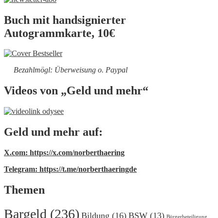
Buch mit handsignierter
Autogrammkarte, 10€
Bezahlmögl: Überweisung o. Paypal
Videos von „Geld und mehr“
Geld und mehr auf:
X.com: https://x.com/norberthaering
Telegram: https://t.me/norberthaeringde
Themen
Bargeld
(236)
Bildung
(16)
BSW
(13)
Bürgerbeteiligung