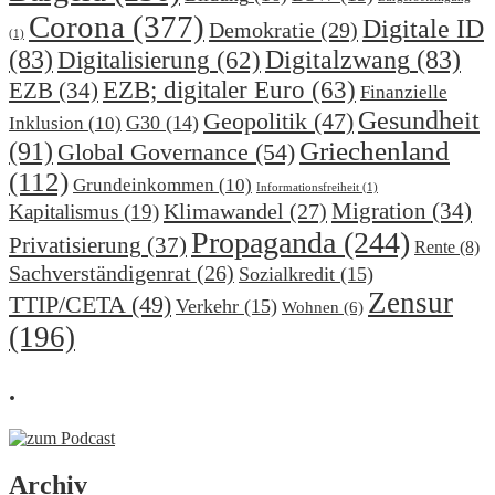
Corona
(377)
Digitale ID
Demokratie
(29)
(1)
(83)
Digitalzwang
(83)
Digitalisierung
(62)
EZB; digitaler Euro
(63)
EZB
(34)
Finanzielle
Gesundheit
Geopolitik
(47)
G30
(14)
Inklusion
(10)
(91)
Griechenland
Global Governance
(54)
(112)
Grundeinkommen
(10)
Informationsfreiheit
(1)
Migration
(34)
Klimawandel
(27)
Kapitalismus
(19)
Propaganda
(244)
Privatisierung
(37)
Rente
(8)
Sachverständigenrat
(26)
Sozialkredit
(15)
Zensur
TTIP/CETA
(49)
Verkehr
(15)
Wohnen
(6)
(196)
.
Archiv