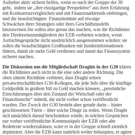
Aufseher aktiv sichern helfen, wenn es nach der Gruppe der 30
geht, indem sie „ihre einzigartige Perspektive“ aus ihrer Erfahrung
mit Konkurrenzvergleichen und mit Finanzmarktrends einbringen,
und die beaufsichtigten Finanzinstitute auf etwaige
Schwächen ihrer Strategien oder ihres Geschäftsmodells
hinzuweisen.Sie sollen also genau das machen, was die Richtlinien
den Direktoriumsmitgliedern der EZB verbieten würden, wenn
Aufsichtsgespräche nicht ausdrücklich ausgenommen würden: sie
sollen die beaufsichtigten Großbanken mit Insiderinformationen
füttern, damit sie mehr Geld verdienen und damit das Finanzsystem
sicherer machen.
Die Diskussion um die Mitgliedschaft Draghis in der G30
klären
die Richtlinien auch nicht in die eine oder andere Richtung. Die
oben zitierte Richtlinie verbietet, dass Draghi seinen
privatwirtschaftlichen G30-Kollegen, die jede Info über die künftige
Geldpolitik in großem Stil zu Geld machen können, „persönliche
Einschätzungen über den Zustand der Wirtschaft oder der
Finanzbranche“ mitteilt, die nicht vorher schon veröffentlicht
wurden. Der Zweck der G30 besteht aber gerade darin – hinter
geschlossenen Türen – über solche Dinge zu reden. Wenn Draghi
sich tatsächlich darauf beschränken würde, in solchen Gesprächen
nur vorher veröffentlichte Kommuniqués der EZB oder alte
Redetexte wiederzukäuen, wäre er in der Gruppe schnell ziemlich
deplatziert. Aber die EZB kann natürlich weiter behaupten, er agiere