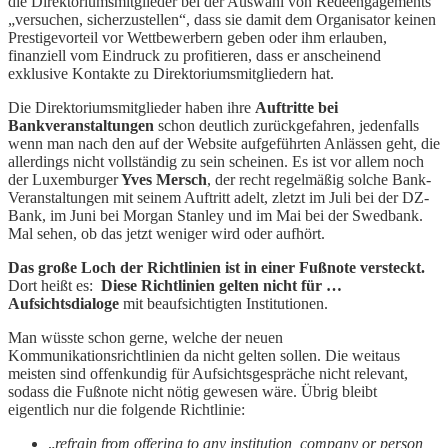
die Direktoriumsmitglieder bei der Auswahl von Redeengagements
„versuchen, sicherzustellen“, dass sie damit dem Organisator keinen
Prestigevorteil vor Wettbewerbern geben oder ihm erlauben,
finanziell vom Eindruck zu profitieren, dass er anscheinend
exklusive Kontakte zu Direktoriumsmitgliedern hat.
Die Direktoriumsmitglieder haben ihre
Auftritte bei
Bankveranstaltungen
schon deutlich zurückgefahren, jedenfalls
wenn man nach den auf der Website aufgeführten Anlässen geht, die
allerdings nicht vollständig zu sein scheinen. Es ist vor allem noch
der Luxemburger
Yves Mersch
, der recht regelmäßig solche Bank-
Veranstaltungen mit seinem Auftritt adelt, zletzt im Juli bei der DZ-
Bank, im Juni bei Morgan Stanley und im Mai bei der Swedbank.
Mal sehen, ob das jetzt weniger wird oder aufhört.
Das große Loch der Richtlinien ist in einer Fußnote versteckt.
Dort heißt es:
Diese Richtlinien gelten nicht für …
Aufsichtsdialoge
mit beaufsichtigten Institutionen.
Man wüsste schon gerne, welche der neuen
Kommunikationsrichtlinien da nicht gelten sollen. Die weitaus
meisten sind offenkundig für Aufsichtsgespräche nicht relevant,
sodass die Fußnote nicht nötig gewesen wäre. Übrig bleibt
eigentlich nur die folgende Richtlinie:
„
refrain from offering to any institution, company or person