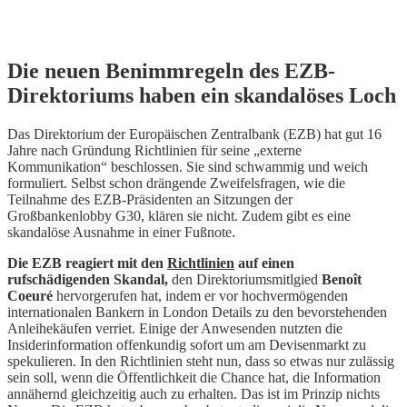
Skip
Die neuen Benimmregeln des EZB-
to
Direktoriums haben ein skandalöses Loch
content
Das Direktorium der Europäischen Zentralbank (EZB) hat gut 16
Jahre nach Gründung Richtlinien für seine „externe
Kommunikation“ beschlossen. Sie sind schwammig und weich
formuliert. Selbst schon drängende Zweifelsfragen, wie die
Teilnahme des EZB-Präsidenten an Sitzungen der
Großbankenlobby G30, klären sie nicht. Zudem gibt es eine
skandalöse Ausnahme in einer Fußnote.
Die EZB reagiert mit den
Richtlinien
auf einen
rufschädigenden Skandal,
den Direktoriumsmitlgied
Benoît
Coeuré
hervorgerufen hat, indem er vor hochvermögenden
internationalen Bankern in London Details zu den bevorstehenden
Anleihekäufen verriet. Einige der Anwesenden nutzten die
Insiderinformation offenkundig sofort um am Devisenmarkt zu
spekulieren. In den Richtlinien steht nun, dass so etwas nur zulässig
sein soll, wenn die Öffentlichkeit die Chance hat, die Information
annähernd gleichzeitig auch zu erhalten. Das ist im Prinzip nichts