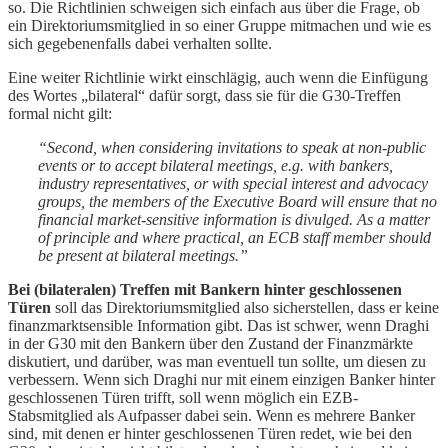
so. Die Richtlinien schweigen sich einfach aus über die Frage, ob
ein Direktoriumsmitglied in so einer Gruppe mitmachen und wie es
sich gegebenenfalls dabei verhalten sollte.
Eine weiter Richtlinie wirkt einschlägig, auch wenn die Einfügung
des Wortes „bilateral“ dafür sorgt, dass sie für die G30-Treffen
formal nicht gilt:
“Second, when considering invitations to speak at non-public
events or to accept bilateral meetings, e.g. with bankers,
industry representatives, or with special interest and advocacy
groups, the members of the Executive Board will ensure that no
financial market-sensitive information is divulged. As a matter
of principle and where practical, an ECB staff member should
be present at bilateral meetings.”
Bei (bilateralen) Treffen mit Bankern hinter geschlossenen
Türen
soll das Direktoriumsmitglied also sicherstellen, dass er keine
finanzmarktsensible Information gibt. Das ist schwer, wenn Draghi
in der G30 mit den Bankern über den Zustand der Finanzmärkte
diskutiert, und darüber, was man eventuell tun sollte, um diesen zu
verbessern. Wenn sich Draghi nur mit einem einzigen Banker hinter
geschlossenen Türen trifft, soll wenn möglich ein EZB-
Stabsmitglied als Aufpasser dabei sein. Wenn es mehrere Banker
sind, mit denen er hinter geschlossenen Türen redet, wie bei den