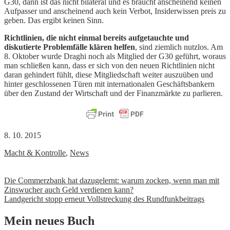
G30, dann ist das nicht bilateral und es braucht anscheinend keinen
Aufpasser und anscheinend auch kein Verbot, Insiderwissen preis zu
geben. Das ergibt keinen Sinn.
Richtlinien, die nicht einmal bereits aufgetauchte und
diskutierte Problemfälle klären helfen
, sind ziemlich nutzlos. Am
8. Oktober wurde Draghi noch als Mitglied der G30 geführt, woraus
man schließen kann, dass er sich von den neuen Richtlinien nicht
daran gehindert fühlt, diese Mitgliedschaft weiter auszuüben und
hinter geschlossenen Türen mit internationalen Geschäftsbankern
über den Zustand der Wirtschaft und der Finanzmärkte zu parlieren.
8. 10. 2015
Macht & Kontrolle
,
News
Beitrags-
Die Commerzbank hat dazugelernt: warum zocken, wenn man mit
Zinswucher auch Geld verdienen kann?
Navigation
Landgericht stopp erneut Vollstreckung des Rundfunkbeitrags
Mein neues Buch