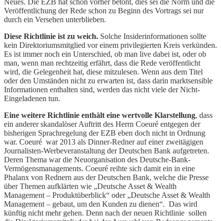
Neues. Die EZB hat schon vorher betont, dies sei die Norm und die
Veröffentlichung der Rede schon zu Beginn des Vortrags sei nur
durch ein Versehen unterblieben.
Diese Richtlinie ist zu weich.
Solche Insiderinformationen sollte
kein Direktoriumsmitglied vor einem privilegierten Kreis verkünden.
Es ist immer noch ein Unterschied, ob man live dabei ist, oder ob
man, wenn man rechtzeitig erfährt, dass die Rede veröffentlicht
wird, die Gelegenheit hat, diese mitzulesen. Wenn aus dem Titel
oder den Umständen nicht zu erwarten ist, dass darin marktsensible
Informationen enthalten sind, werden das nicht viele der Nicht-
Eingeladenen tun.
Eine weitere Richtlinie enthält eine wertvolle Klarstellung
, dass
ein anderer skandalöser Auftritt des Herrn Coeuré entgegen der
bisherigen Sprachregelung der EZB eben doch nicht in Ordnung
war. Coeuré war 2013 als Dinner-Redner auf einer zweitägigen
Journalisten-Werbeveranstaltung der Deutschen Bank aufgetreten.
Deren Thema war die Neuorganisation des Deutsche-Bank-
Vermögensmanagements. Coeuré reihte sich damit ein in eine
Phalanx von Rednern aus der Deutschen Bank, welche die Presse
über Themen aufklärten wie „Deutsche Asset & Wealth
Management – Produktüberblick“ oder „Deutsche Asset & Wealth
Management – gebaut, um den Kunden zu dienen“. Das wird
künftig nicht mehr gehen. Denn nach der neuen Richtlinie sollen