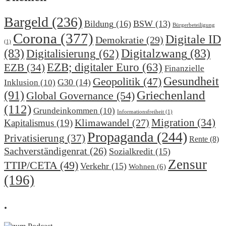
Bargeld
(236)
Bildung
(16)
BSW
(13)
Bürgerbeteiligung
Corona
(377)
Digitale ID
Demokratie
(29)
(1)
(83)
Digitalzwang
(83)
Digitalisierung
(62)
EZB; digitaler Euro
(63)
EZB
(34)
Finanzielle
Gesundheit
Geopolitik
(47)
G30
(14)
Inklusion
(10)
(91)
Griechenland
Global Governance
(54)
(112)
Grundeinkommen
(10)
Informationsfreiheit
(1)
Migration
(34)
Klimawandel
(27)
Kapitalismus
(19)
Propaganda
(244)
Privatisierung
(37)
Rente
(8)
Sachverständigenrat
(26)
Sozialkredit
(15)
Zensur
TTIP/CETA
(49)
Verkehr
(15)
Wohnen
(6)
(196)
.