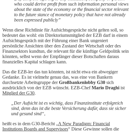
who could derive profit from such information personal views
about the state of the economy or the financial sector relevant
to the future stance of monetary policy that have not already
been expressed publicly”
Wenn diese Richtlinie für Aufsichtsgespräche nicht gelten soll, so
bedeutet das wohl: ein Direktoriumsmitglied der EZB darf in einem
Aufsichtsgespräch mit der Führung einer Bank ungeniert
persönliche Ansichten über den Zustand der Wirtschaft oder des
Finanzsektors kundtun, die relevant für die künftige Geldpolitik sein
könnten, selbst wenn der Empfänger dieser Botschaften daraus
finanzielles Kapital schlagen kann.
Das die EZB-ler das tun könnten, ist nicht etwa ein abwegiger
Gedanke. Es ist vielmehr genau das, was eine von Bankern
durchsetzte Arbeitsgruppe der
Großbankenlobby G30
sich
ausdrücklich von der EZB wünscht. EZB-Chef
Mario Draghi
ist
Mitglied der G30
.
„Der Aufsicht ist es wichtig, dass Finanzinstitute erfolgreich
sind, denn das ist die beste Versicherung dafür, dass sie sicher
und gesund sind“
,
heißt es in dem G30-Bericht „
A New Paradigm: Financial
Institutions Boards and Supervisors
“ Diese Gewinne sollen die