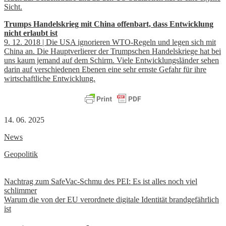
Sicht.
Trumps Handelskrieg mit China offenbart, dass Entwicklung
nicht erlaubt ist
9. 12. 2018 | Die USA ignorieren WTO-Regeln und legen sich mit
China an. Die Hauptverlierer der Trumpschen Handelskriege hat bei
uns kaum jemand auf dem Schirm. Viele Entwicklungsländer sehen
darin auf verschiedenen Ebenen eine sehr ernste Gefahr für ihre
wirtschaftliche Entwicklung.
14. 06. 2025
News
Geopolitik
Beitrags-
Nachtrag zum SafeVac-Schmu des PEI: Es ist alles noch viel
schlimmer
Navigation
Warum die von der EU verordnete digitale Identität brandgefährlich
ist