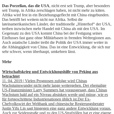
Das Porzellan, das die USA
, nicht erst seit Trump, aber besonders
seit Trump, in Afrika zerschlagen haben, ist nicht mehr zu kitten.
Afrika wird fest in ein Beziehungsgeflecht mit China eingebunden.
Das betrifft bei weitem nicht nur Afrika. Selbst die
lateinamerikanischen Länder, der traditionelle „Hinterhof“ der USA,
treiben inzwischen mehr Handel mit China als mit den USA. Im
Gegensatz zu den USA kommt China bei der Festigung seines
Einflusses fast ganz ohne Militärbasen in fremden Weltregionen aus.
Auch asiatische Länder treibt die Politik der USA immer weiter in
die Abhängigkeit von China. Das ist eine Entwicklung, die sich nur
sehr schwer, wenn überhaupt, umkehren lässt.
Mehr
Wirtschaftskrieg und Entwicklungshilfe von Peking aus
betrachtet
11. 04. 2019 | Vielen Prognosen zufolge wird Chinas
Wachstumswunder nicht mehr lange weitergehen. Der ehemalige
US-Finanzminister Larry Summers hat vorausgesagt, dass Chinas
Wachstum bald auf ein Niveau absinken werde und müsse, wie es
für fortgeschrittene Industrienationen üblich ist.Der Ex-
Chefvolkswirt der Weltbank und chinesische Regierungsberater
Justin Yifu Lin sagt hingegen eine ganz andere Entwicklung voraus.
Auch zur Seidenstraße und zu den US-Strafzöllen hat er eine eigene