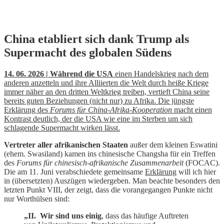
Skip
China etabliert sich dank Trump als
to
Supermacht des globalen Südens
content
14. 06. 2026 | Während die USA
einen Handelskrieg nach dem
anderen anzetteln und ihre Alliierten die Welt durch heiße Kriege
immer näher an den dritten Weltkrieg treiben, vertieft China seine
bereits guten Beziehungen (nicht nur) zu Afrika. Die jüngste
Erklärung des
Forums für China-Afrika-Kooperation
macht einen
Kontrast deutlich, der die USA wie eine im Sterben um sich
schlagende Supermacht wirken lässt.
Vertreter aller afrikanischen Staaten
außer dem kleinen Eswatini
(ehem. Swasiland) kamen ins chinesische Changsha für ein Treffen
des
Forums für chinesisch-afrikanische Zusammenarbeit
(FOCAC).
Die am 11. Juni verabschiedete gemeinsame
Erklärung
will ich hier
in (übersetzten) Auszügen wiedergeben. Man beachte besonders den
letzten Punkt VIII, der zeigt, dass die vorangegangen Punkte nicht
nur Worthülsen sind:
„II. Wir sind uns einig
, dass das häufige Auftreten