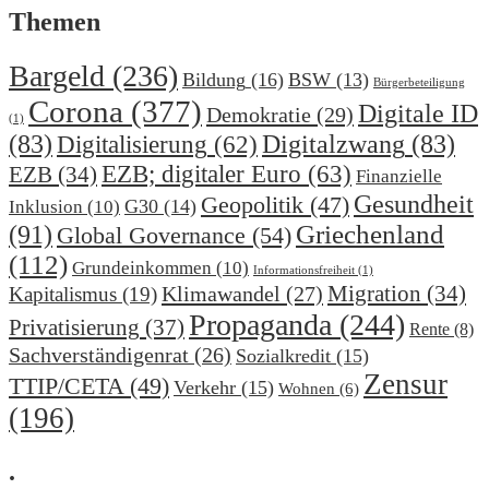
Themen
Bargeld
(236)
Bildung
(16)
BSW
(13)
Bürgerbeteiligung
Corona
(377)
Digitale ID
Demokratie
(29)
(1)
(83)
Digitalzwang
(83)
Digitalisierung
(62)
EZB; digitaler Euro
(63)
EZB
(34)
Finanzielle
Gesundheit
Geopolitik
(47)
G30
(14)
Inklusion
(10)
(91)
Griechenland
Global Governance
(54)
(112)
Grundeinkommen
(10)
Informationsfreiheit
(1)
Migration
(34)
Klimawandel
(27)
Kapitalismus
(19)
Propaganda
(244)
Privatisierung
(37)
Rente
(8)
Sachverständigenrat
(26)
Sozialkredit
(15)
Zensur
TTIP/CETA
(49)
Verkehr
(15)
Wohnen
(6)
(196)
.