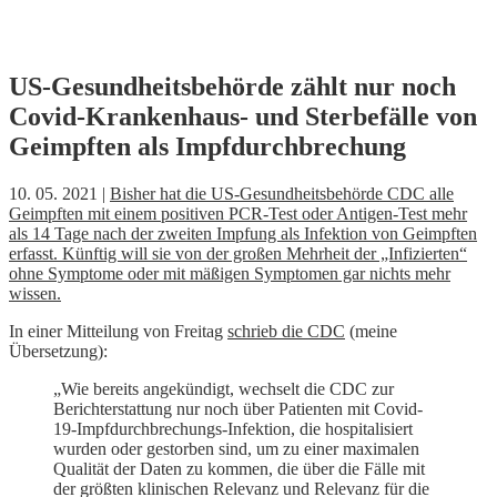
Skip
US-Gesundheitsbehörde zählt nur noch
to
Covid-Krankenhaus- und Sterbefälle von
content
Geimpften als Impfdurchbrechung
10. 05. 2021 |
Bisher hat die US-Gesundheitsbehörde CDC alle
Geimpften mit einem positiven PCR-Test oder Antigen-Test mehr
als 14 Tage nach der zweiten Impfung als Infektion von Geimpften
erfasst. Künftig will sie von der großen Mehrheit der „Infizierten“
ohne Symptome oder mit mäßigen Symptomen gar nichts mehr
wissen.
In einer Mitteilung von Freitag
schrieb die CDC
(meine
Übersetzung):
„Wie bereits angekündigt, wechselt die CDC zur
Berichterstattung nur noch über Patienten mit Covid-
19-Impfdurchbrechungs-Infektion, die hospitalisiert
wurden oder gestorben sind, um zu einer maximalen
Qualität der Daten zu kommen, die über die Fälle mit
der größten klinischen Relevanz und Relevanz für die