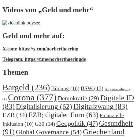
Videos von „Geld und mehr“
Geld und mehr auf:
X.com: https://x.com/norberthaering
Telegram: https://t.me/norberthaeringde
Themen
Bargeld
(236)
Bildung
(16)
BSW
(13)
Bürgerbeteiligung
Corona
(377)
Digitale ID
Demokratie
(29)
(1)
(83)
Digitalzwang
(83)
Digitalisierung
(62)
EZB; digitaler Euro
(63)
EZB
(34)
Finanzielle
Gesundheit
Geopolitik
(47)
G30
(14)
Inklusion
(10)
(91)
Griechenland
Global Governance
(54)