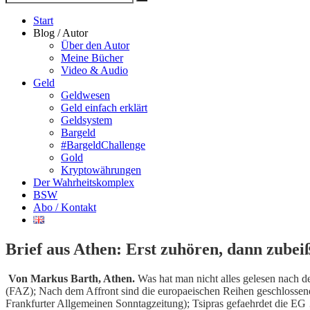
Suche
nach
Start
Blog / Autor
Über den Autor
Meine Bücher
Video & Audio
Geld
Geldwesen
Geld einfach erklärt
Geldsystem
Bargeld
#BargeldChallenge
Gold
Kryptowährungen
Der Wahrheitskomplex
BSW
Abo / Kontakt
Brief aus Athen: Erst zuhören, dann zubei
Von Markus Barth, Athen.
Was hat man nicht alles gelesen nach
(FAZ); Nach dem Affront sind die europaeischen Reihen geschlossene
Frankfurter Allgemeinen Sonntagzeitung); Tsipras gefaehrdet die E