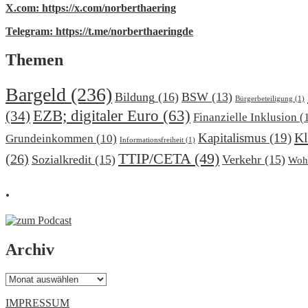
X.com: https://x.com/norberthaering
Telegram: https://t.me/norberthaeringde
Themen
Bargeld
(236)
Bildung
(16)
BSW
(13)
Bürgerbeteiligung
(1)
EZB; digitaler Euro
(63)
(34)
Finanzielle Inklusion
(
Kl
Kapitalismus
(19)
Grundeinkommen
(10)
Informationsfreiheit
(1)
TTIP/CETA
(49)
(26)
Sozialkredit
(15)
Verkehr
(15)
Woh
.
Archiv
Archiv
IMPRESSUM