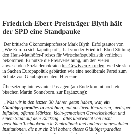
Skip
Friedrich-Ebert-Preisträger Blyth hält
to
der SPD eine Standpauke
content
Der britische Ökonomieprofessor Mark Blyth, Erfolgsautor von
„Wie Europa sich kaputtspart“, hat von der Friedrich Ebert Stiftung
den Hans-Matthöfer-Preises für Wirtschaftspublizistik verliehen
bekommen. Er nutzte die Preisverleihung, um den vielen
anwesenden Sozialdemokraten
ins Gewissen zu reden
, weil sie sich
in Sachen Europapolitik gebärden wie eine neoliberale Partei zum
Schutz von Gläubigerrechten. Hier eine
Übersetzung interessanter Passagen (am Ende kommt noch ein
bisschen Martin Sonneborn, zur Ergänzung):
„Was wir in den letzten 30 Jahren getan haben, war,
ein
Gläubigerparadies zu errichten
, mit positiven Realzinsen, niedriger
Inflation, offenen Märkten, klein-gemachten Gewerkschaften und
einem Staat auf dem Rückzug – alles überwacht von nicht-
gewählten Technokraten in Zentralbank und anderen ungewählten
Institutionen, die nur ein Ziel haben: dieses Gläubigerparadies