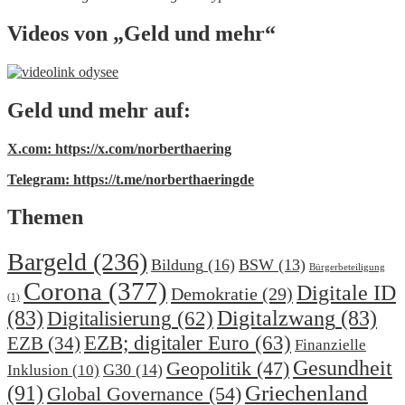
Videos von „Geld und mehr“
Geld und mehr auf:
X.com: https://x.com/norberthaering
Telegram: https://t.me/norberthaeringde
Themen
Bargeld
(236)
Bildung
(16)
BSW
(13)
Bürgerbeteiligung
Corona
(377)
Digitale ID
Demokratie
(29)
(1)
(83)
Digitalzwang
(83)
Digitalisierung
(62)
EZB; digitaler Euro
(63)
EZB
(34)
Finanzielle
Gesundheit
Geopolitik
(47)
G30
(14)
Inklusion
(10)
(91)
Griechenland
Global Governance
(54)