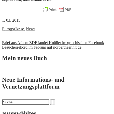
1. 03. 2015
Euro(pa)krise
,
News
Beitrags-
Brief aus Athen: ZDF landet Knüller im griechischen Facebook
Besucherrekord im Februar auf norberthaering.de
Navigation
Mein neues Buch
Neue Informations- und
Vernetzungsplattform
Suchen
Suche
nach
ausgewähltes