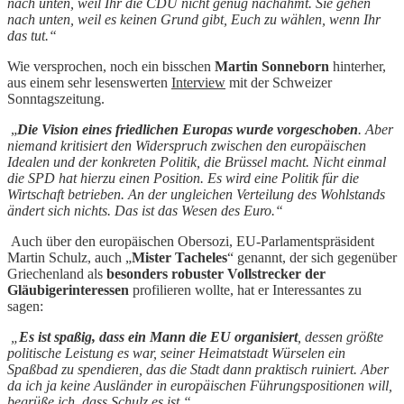
nach unten, weil Ihr die CDU nicht genug nachahmt. Sie gehen
nach unten, weil es keinen Grund gibt, Euch zu wählen, wenn Ihr
das tut.“
Wie versprochen, noch ein bisschen
Martin Sonneborn
hinterher,
aus einem sehr lesenswerten
Interview
mit der Schweizer
Sonntagszeitung.
„
Die Vision eines friedlichen Europas wurde vorgeschoben
. Aber
niemand kritisiert den Widerspruch zwischen den europäischen
Idealen und der konkreten Politik, die Brüssel macht. Nicht einmal
die SPD hat hierzu einen Position. Es wird eine Politik für die
Wirtschaft betrieben. An der ungleichen Verteilung des Wohlstands
ändert sich nichts. Das ist das Wesen des Euro.“
Auch über den europäischen Obersozi, EU-Parlamentspräsident
Martin Schulz, auch „
Mister Tacheles
“ genannt, der sich gegenüber
Griechenland als
besonders robuster Vollstrecker der
Gläubigerinteressen
profilieren wollte, hat er Interessantes zu
sagen:
„
Es ist spaßig, dass ein Mann die EU organisiert
, dessen größte
politische Leistung es war, seiner Heimatstadt Würselen ein
Spaßbad zu spendieren, das die Stadt dann praktisch ruiniert. Aber
da ich ja keine Ausländer in europäischen Führungspositionen will,
begrüße ich, dass Schulz es ist.“