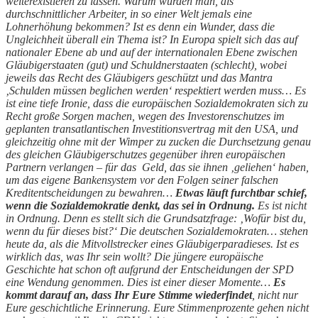
weiterexistieren zu lassen. Warum würden man, als
durchschnittlicher Arbeiter, in so einer Welt jemals eine
Lohnerhöhung bekommen? Ist es denn ein Wunder, dass die
Ungleichheit überall ein Thema ist? In Europa spielt sich das auf
nationaler Ebene ab und auf der internationalen Ebene zwischen
Gläubigerstaaten (gut) und Schuldnerstaaten (schlecht), wobei
jeweils das Recht des Gläubigers geschützt und das Mantra
‚Schulden müssen beglichen werden‘ respektiert werden muss… Es
ist eine tiefe Ironie, dass die europäischen Sozialdemokraten sich zu
Recht große Sorgen machen, wegen des Investorenschutzes im
geplanten transatlantischen Investitionsvertrag mit den USA, und
gleichzeitig ohne mit der Wimper zu zucken die Durchsetzung genau
des gleichen Gläubigerschutzes gegenüber ihren europäischen
Partnern verlangen – für das Geld, das sie ihnen ‚geliehen‘ haben,
um das eigene Bankensystem vor den Folgen seiner falschen
Kreditentscheidungen zu bewahren…
Etwas läuft furchtbar schief,
wenn die Sozialdemokratie denkt, das sei in Ordnung.
Es ist nicht
in Ordnung. Denn es stellt sich die Grundsatzfrage: ‚Wofür bist du,
wenn du für dieses bist?‘ Die deutschen Sozialdemokraten… stehen
heute da, als die Mitvollstrecker eines Gläubigerparadieses. Ist es
wirklich das, was Ihr sein wollt? Die jüngere europäische
Geschichte hat schon oft aufgrund der Entscheidungen der SPD
eine Wendung genommen. Dies ist einer dieser Momente…
Es
kommt darauf an, dass Ihr Eure Stimme wiederfindet
, nicht nur
Eure geschichtliche Erinnerung. Eure Stimmenprozente gehen nicht