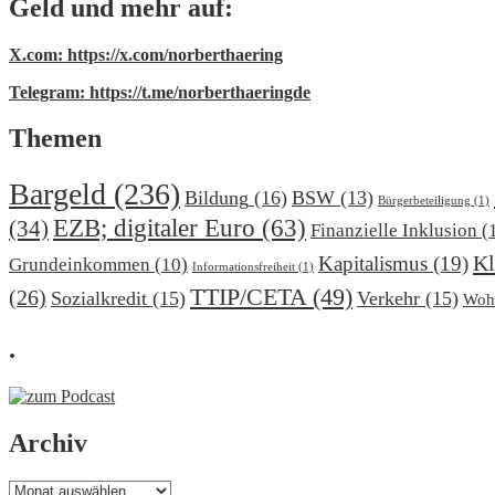
Geld und mehr auf:
X.com: https://x.com/norberthaering
Telegram: https://t.me/norberthaeringde
Themen
Bargeld
(236)
Bildung
(16)
BSW
(13)
Bürgerbeteiligung
(1)
EZB; digitaler Euro
(63)
(34)
Finanzielle Inklusion
(
Kl
Kapitalismus
(19)
Grundeinkommen
(10)
Informationsfreiheit
(1)
TTIP/CETA
(49)
(26)
Sozialkredit
(15)
Verkehr
(15)
Woh
.
Archiv
Archiv