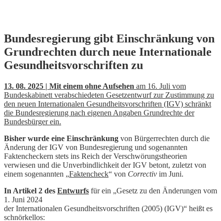
Skip
Bundesregierung gibt Einschränkung von
to
Grundrechten durch neue Internationale
content
Gesundheitsvorschriften zu
13. 08. 2025 | Mit einem ohne Aufsehen
am 16. Juli vom
Bundeskabinett verabschiedeten Gesetzentwurf zur Zustimmung zu
den neuen Internationalen Gesundheitsvorschriften (IGV) schränkt
die Bundesregierung nach eigenen Angaben Grundrechte der
Bundesbürger ein.
Bisher wurde eine Einschränkung
von Bürgerrechten durch die
Änderung der IGV von Bundesregierung und sogenannten
Faktencheckern stets ins Reich der Verschwörungstheorien
verwiesen und die Unverbindlichkeit der IGV betont, zuletzt von
einem sogenannten „
Faktencheck
“ von
Correctiv
im Juni.
In Artikel 2 des
Entwurfs
für ein „Gesetz zu den Änderungen vom
1. Juni 2024
der Internationalen Gesundheitsvorschriften (2005) (IGV)“ heißt es
schnörkellos: