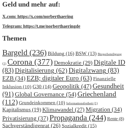
Geld und mehr auf:
X.com: https://x.com/norberthaering
Telegram: https://t.me/norberthaeringde
Themen
Bargeld
(236)
Bildung
(16)
BSW
(13)
Bürgerbeteiligung
Corona
(377)
Digitale ID
Demokratie
(29)
(1)
(83)
Digitalzwang
(83)
Digitalisierung
(62)
EZB; digitaler Euro
(63)
EZB
(34)
Finanzielle
Gesundheit
Geopolitik
(47)
G30
(14)
Inklusion
(10)
(91)
Griechenland
Global Governance
(54)
(112)
Grundeinkommen
(10)
Informationsfreiheit
(1)
Migration
(34)
Klimawandel
(27)
Kapitalismus
(19)
Propaganda
(244)
Privatisierung
(37)
Rente
(8)
Sachverständigenrat
(26)
Sozialkredit
(15)