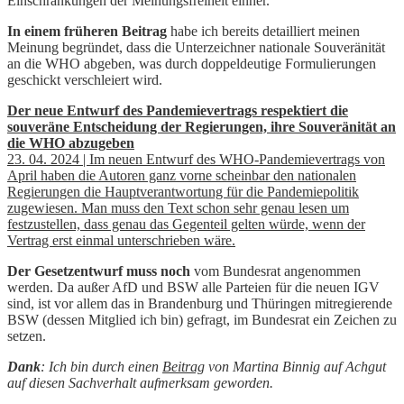
Einschränkungen der Meinungsfreiheit einher.
In einem früheren Beitrag
habe ich bereits detailliert meinen
Meinung begründet, dass die Unterzeichner nationale Souveränität
an die WHO abgeben, was durch doppeldeutige Formulierungen
geschickt verschleiert wird.
Der neue Entwurf des Pandemievertrags respektiert die
souveräne Entscheidung der Regierungen, ihre Souveränität an
die WHO abzugeben
23. 04. 2024 | Im neuen Entwurf des WHO-Pandemievertrags von
April haben die Autoren ganz vorne scheinbar den nationalen
Regierungen die Hauptverantwortung für die Pandemiepolitik
zugewiesen. Man muss den Text schon sehr genau lesen um
festzustellen, dass genau das Gegenteil gelten würde, wenn der
Vertrag erst einmal unterschrieben wäre.
Der Gesetzentwurf muss noch
vom Bundesrat angenommen
werden. Da außer AfD und BSW alle Parteien für die neuen IGV
sind, ist vor allem das in Brandenburg und Thüringen mitregierende
BSW (dessen Mitglied ich bin) gefragt, im Bundesrat ein Zeichen zu
setzen.
Dank
: Ich bin durch einen
Beitrag
von Martina Binnig auf Achgut
auf diesen Sachverhalt aufmerksam geworden.