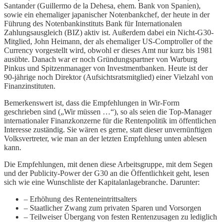
Santander (Guillermo de la Dehesa, ehem. Bank von Spanien),
sowie ein ehemaliger japanischer Notenbankchef, der heute in der
Führung des Notenbankinstituts Bank für Internationalen
Zahlungsausgleich (BIZ) aktiv ist. Außerdem dabei ein Nicht-G30-
Mitglied, John Heimann, der als ehemaliger US-Comptroller of the
Currency vorgestellt wird, obwohl er dieses Amt nur kurz bis 1981
ausübte. Danach war er noch Gründungspartner von Warburg
Pinkus und Spitzenmanager von Investmentbanken. Heute ist der
90-jährige noch Direktor (Aufsichtsratsmitglied) einer Vielzahl von
Finanzinstituten.
Bemerkenswert ist, dass die Empfehlungen in Wir-Form
geschrieben sind („Wir müssen …“), so als seien die Top-Manager
internationaler Finanzkonzerne für die Rentenpolitik im öffentlichen
Interesse zuständig. Sie wären es gerne, statt dieser unvernünftigen
Volksvertreter, wie man an der letzten Empfehlung unten ablesen
kann.
Die Empfehlungen, mit denen diese Arbeitsgruppe, mit dem Segen
und der Publicity-Power der G30 an die Öffentlichkeit geht, lesen
sich wie eine Wunschliste der Kapitalanlagebranche. Darunter:
– Erhöhung des Renteneintrittsalters
– Staatlicher Zwang zum privaten Sparen und Vorsorgen
– Teilweiser Übergang von festen Rentenzusagen zu lediglich