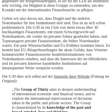
gegenüber der Bürgerbeauftragten, es sei für die EZB als Institution
sehr wichtig, ein Mitglied in diese Gruppe zu entsenden, um den
Kontakt mit der internationalen Finanzbranche zu pflegen.
Gehen wir also davon aus, dass Draghi und die anderen
Notenbanker für ihre Institutionen dort sind. Das ist an sich schon
problematisch. Die G30 ist ein Club von meist etwas über 30
hochkarätigen Finanzleuten, mit einem Schwergewicht auf
Notenbankern, die vorher im privaten Sektor gearbeitet haben, und
Topmanagern privater Finanzinstitute, die früher Notenbanker
waren. Ein paar Wissenschaftler und Ex-Politiker kommen hinzu. Es
besteht laut EU-Bürgerbeauftragter die akute Gefahr, dass Vertreter
kommerzieller Finanzkonzerne Insiderinformationen von
Notenbankern erhalten, und dass die Interessen der im öffentlichen
und im privaten Interesse handelnden Institutionen auf
intransparente Weise verquickt werden.
Die G30 über sich selbst auf der
Startseite ihrer Website
(Fettung im
Original):
„The
Group of Thirty
aims to deepen understanding
of international economic and financial issues, and to
explore the international repercussions of decisions
taken in the public and private sectors. The Group
is characterized by its
knowledge of the past and
broad-minded, forward thinking.