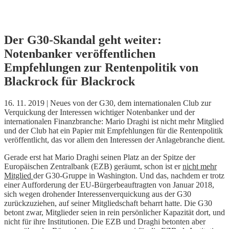
Skip
Der G30-Skandal geht weiter:
to
Notenbanker veröffentlichen
content
Empfehlungen zur Rentenpolitik von
Blackrock für Blackrock
16. 11. 2019 | Neues von der G30, dem internationalen Club zur
Verquickung der Interessen wichtiger Notenbanker und der
internationalen Finanzbranche: Mario Draghi ist nicht mehr Mitglied
und der Club hat ein Papier mit Empfehlungen für die Rentenpolitik
veröffentlicht, das vor allem den Interessen der Anlagebranche dient.
Gerade erst hat Mario Draghi seinen Platz an der Spitze der
Europäischen Zentralbank (EZB) geräumt, schon ist er
nicht mehr
Mitglied
der G30-Gruppe in Washington. Und das, nachdem er trotz
einer Aufforderung der EU-Bürgerbeauftragten von Januar 2018,
sich wegen drohender Interessenverquickung aus der G30
zurückzuziehen, auf seiner Mitgliedschaft beharrt hatte. Die G30
betont zwar, Mitglieder seien in rein persönlicher Kapazität dort, und
nicht für ihre Institutionen. Die EZB und Draghi betonten aber