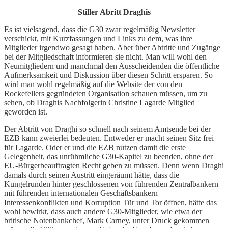
Stiller Abritt Draghis
Es ist vielsagend, dass die G30 zwar regelmäßig Newsletter
verschickt, mit Kurzfassungen und Links zu dem, was ihre
Mitglieder irgendwo gesagt haben. Aber über Abtritte und Zugänge
bei der Mitgliedschaft informieren sie nicht. Man will wohl den
Neumitgliedern und manchmal den Ausscheidenden die öffentliche
Aufmerksamkeit und Diskussion über diesen Schritt ersparen. So
wird man wohl regelmäßig auf die Website der von den
Rockefellers gegründeten Organisation schauen müssen, um zu
sehen, ob Draghis Nachfolgerin Christine Lagarde Mitglied
geworden ist.
Der Abtritt von Draghi so schnell nach seinem Amtsende bei der
EZB kann zweierlei bedeuten. Entweder er macht seinen Sitz frei
für Lagarde. Oder er und die EZB nutzen damit die erste
Gelegenheit, das unrühmliche G30-Kapitel zu beenden, ohne der
EU-Bürgerbeauftragten Recht geben zu müssen. Denn wenn Draghi
damals durch seinen Austritt eingeräumt hätte, dass die
Kungelrunden hinter geschlossenen von führenden Zentralbankern
mit führenden internationalen Geschäftsbankern
Interessenkonflikten und Korruption Tür und Tor öffnen, hätte das
wohl bewirkt, dass auch andere G30-Mitglieder, wie etwa der
britische Notenbankchef, Mark Carney, unter Druck gekommen