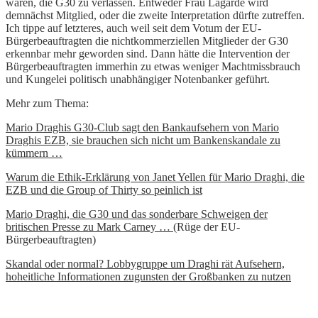
wären, die G30 zu verlassen. Entweder Frau Lagarde wird
demnächst Mitglied, oder die zweite Interpretation dürfte zutreffen.
Ich tippe auf letzteres, auch weil seit dem Votum der EU-
Bürgerbeauftragten die nichtkommerziellen Mitglieder der G30
erkennbar mehr geworden sind. Dann hätte die Intervention der
Bürgerbeauftragten immerhin zu etwas weniger Machtmissbrauch
und Kungelei politisch unabhängiger Notenbanker geführt.
Mehr zum Thema:
Mario Draghis G30-Club sagt den Bankaufsehern von Mario
Draghis EZB, sie brauchen sich nicht um Bankenskandale zu
kümmern …
Warum die Ethik-Erklärung von Janet Yellen für Mario Draghi, die
EZB und die Group of Thirty so peinlich ist
Mario Draghi, die G30 und das sonderbare Schweigen der
britischen Presse zu Mark Carney …
(Rüge der EU-
Bürgerbeauftragten)
Skandal oder normal? Lobbygruppe um Draghi rät Aufsehern,
hoheitliche Informationen zugunsten der Großbanken zu nutzen