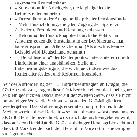
zugesagten Rentenbeiträgen
– Subvention für Arbeitgeber, die kapitalgedeckte
Betriebsrenten anbieten
– Deregulierung der Anlagepolitik privater Pensionsfonds
– Mehr Finanzbildung, die „den Zugang der Sparer zu
Anbietern, Produkten und Beratung verbessert“.
– Betonung der Finanzknappheit durch die Politik und
Angehen gegen die Einstellung in der Bevölkerung, man
habe Anspruch auf Alterssicherung. (Als abschreckendes
Beispiel wird Deutschland genannt.)
– „Depolitisierung“ der Rentenpolitik, unter anderem durch
Einrichtung einer unabhängigen Stelle mit
Entscheidungsbefugnis, die wichtige Größen wie das
Rentenalter festlegt und Reformen konzipiert.
Seit der Aufforderung der EU-Bürgerbeauftragten an Draghi, die
G30 zu verlassen, tragen diese G30-Berichte einen nicht mehr ganz
so klein gedruckten Disclaimer auf der zweiten Seite, dass sie nicht
notwendiger Weise die Sichtweise von allen G30-Mitgliedern
wiedergeben. Das ist allerdings erkennbar nur pro forma. In den
Medien werden diese Berichte – so auch diesmal – fast ausnahmslos
als G30-Berichte bezeichnet, wozu auch dadurch eingeladen wird,
dass auf dem Deckblatt die G30 als alleiniger Herausgeber steht und
die G30-Vorsitzenden sich den Bericht im Vorwort für die Gruppe
zu Eigen machen.