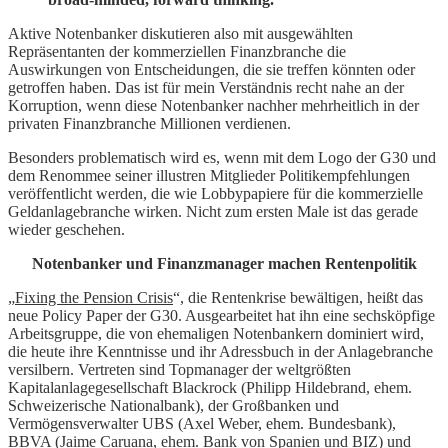
Aktive Notenbanker diskutieren also mit ausgewählten
Repräsentanten der kommerziellen Finanzbranche die
Auswirkungen von Entscheidungen, die sie treffen könnten oder
getroffen haben. Das ist für mein Verständnis recht nahe an der
Korruption, wenn diese Notenbanker nachher mehrheitlich in der
privaten Finanzbranche Millionen verdienen.
Besonders problematisch wird es, wenn mit dem Logo der G30 und
dem Renommee seiner illustren Mitglieder Politikempfehlungen
veröffentlicht werden, die wie Lobbypapiere für die kommerzielle
Geldanlagebranche wirken. Nicht zum ersten Male ist das gerade
wieder geschehen.
Notenbanker und Finanzmanager machen Rentenpolitik
„
Fixing the Pension Crisis
“, die Rentenkrise bewältigen, heißt das
neue Policy Paper der G30. Ausgearbeitet hat ihn eine sechsköpfige
Arbeitsgruppe, die von ehemaligen Notenbankern dominiert wird,
die heute ihre Kenntnisse und ihr Adressbuch in der Anlagebranche
versilbern. Vertreten sind Topmanager der weltgrößten
Kapitalanlagegesellschaft Blackrock (Philipp Hildebrand, ehem.
Schweizerische Nationalbank), der Großbanken und
Vermögensverwalter UBS (Axel Weber, ehem. Bundesbank),
BBVA (Jaime Caruana, ehem. Bank von Spanien und BIZ) und