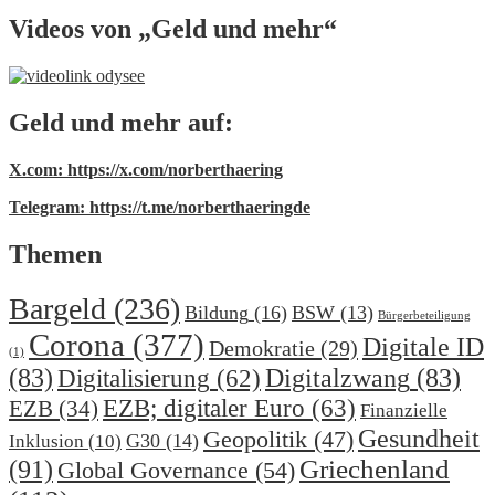
Videos von „Geld und mehr“
Geld und mehr auf:
X.com: https://x.com/norberthaering
Telegram: https://t.me/norberthaeringde
Themen
Bargeld
(236)
Bildung
(16)
BSW
(13)
Bürgerbeteiligung
Corona
(377)
Digitale ID
Demokratie
(29)
(1)
(83)
Digitalzwang
(83)
Digitalisierung
(62)
EZB; digitaler Euro
(63)
EZB
(34)
Finanzielle
Gesundheit
Geopolitik
(47)
G30
(14)
Inklusion
(10)
(91)
Griechenland
Global Governance
(54)