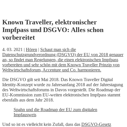
Skip
Known Traveller, elektronischer
to
Impfpass und DSGVO: Alles schon
content
vorbereitet
4. 03. 2021 |
Hören
|
Schaut man sich die
Datenschutzgrundverordnung (DSGVO) der EU von 2018 genauer
an, so findet man Regelungen, die einen elektronischen Impfpass
vorbereiten und sehr schön mit dem Known Traveller Prinzip von
Weltwirtschaftsforum, Accenture und Co. harmonieren.
Die DSGVO gilt seit Mai 2018. Das Known Traveller Digital
Identity-Konzept wurde zu Jahresanfang 2018 auf der Jahrestagung
des Weltwirtschaftsforums in Davos vorgestellt. Die Roadmap der
EU-Kommission zum EU-weiten elektronischen Impfpass stammt
ebenfalls aus dem Jahr 2018.
Spahn und die Roadmap der EU zum digitalen
Impfausweis
Und so ist es vielleicht kein Zufall, dass das
DSGVO-Gesetz