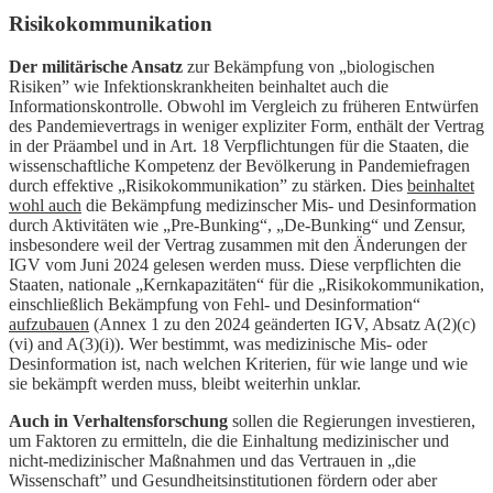
Risikokommunikation
Der militärische Ansatz
zur Bekämpfung von „biologischen
Risiken” wie Infektionskrankheiten beinhaltet auch die
Informationskontrolle. Obwohl im Vergleich zu früheren Entwürfen
des Pandemievertrags in weniger expliziter Form, enthält der Vertrag
in der Präambel und in Art. 18 Verpflichtungen für die Staaten, die
wissenschaftliche Kompetenz der Bevölkerung in Pandemiefragen
durch effektive „Risikokommunikation” zu stärken. Dies
beinhaltet
wohl auch
die Bekämpfung medizinscher Mis- und Desinformation
durch Aktivitäten wie „Pre-Bunking“, „De-Bunking“ und Zensur,
insbesondere weil der Vertrag zusammen mit den Änderungen der
IGV vom Juni 2024 gelesen werden muss. Diese verpflichten die
Staaten, nationale „Kernkapazitäten“ für die „Risikokommunikation,
einschließlich Bekämpfung von Fehl- und Desinformation“
aufzubauen
(Annex 1 zu den 2024 geänderten IGV, Absatz A(2)(c)
(vi) and A(3)(i)). Wer bestimmt, was medizinische Mis- oder
Desinformation ist, nach welchen Kriterien, für wie lange und wie
sie bekämpft werden muss, bleibt weiterhin unklar.
Auch in Verhaltensforschung
sollen die Regierungen investieren,
um Faktoren zu ermitteln, die die Einhaltung medizinischer und
nicht-medizinischer Maßnahmen und das Vertrauen in „die
Wissenschaft” und Gesundheitsinstitutionen fördern oder aber