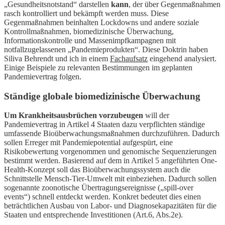
„Gesundheitsnotstand“ darstellen
kann
, der über Gegenmaßnahmen
rasch kontrolliert und bekämpft werden muss. Diese
Gegenmaßnahmen beinhalten Lockdowns und andere soziale
Kontrollmaßnahmen, biomedizinische Überwachung,
Informationskontrolle und Massenimpfkampagnen mit
notfallzugelassenen „Pandemieprodukten“. Diese Doktrin haben
Siliva Behrendt und ich in einem
Fachaufsatz
eingehend analysiert.
Einige Beispiele zu relevanten Bestimmungen im geplanten
Pandemievertrag folgen.
Ständige globale biomedizinische Überwachung
Um Krankheitsausbrüchen vorzubeugen
will der
Pandemievertrag in Artikel 4 Staaten dazu verpflichten ständige
umfassende Bioüberwachungsmaßnahmen durchzuführen. Dadurch
sollen Erreger mit Pandemiepotential aufgespürt, eine
Risikobewertung vorgenommen und genomische Sequenzierungen
bestimmt werden. Basierend auf dem in Artikel 5 angeführten One-
Health-Konzept soll das Bioüberwachungssystem auch die
Schnittstelle Mensch-Tier-Umwelt mit einbeziehen. Dadurch sollen
sogenannte zoonotische Übertragungsereignisse („spill-over
events“) schnell entdeckt werden. Konkret bedeutet dies einen
beträchtlichen Ausbau von Labor- und Diagnosekapazitäten für die
Staaten und entsprechende Investitionen (Art.6, Abs.2e).