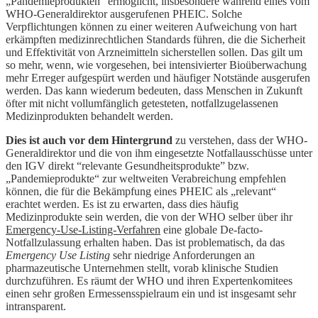
„Pandemieprodukten“ ermöglicht, insbesondere während eines vom
WHO-Generaldirektor ausgerufenen PHEIC. Solche
Verpflichtungen können zu einer weiteren Aufweichung von hart
erkämpften medizinrechtlichen Standards führen, die die Sicherheit
und Effektivität von Arzneimitteln sicherstellen sollen. Das gilt um
so mehr, wenn, wie vorgesehen, bei intensivierter Bioüberwachung
mehr Erreger aufgespürt werden und häufiger Notstände ausgerufen
werden. Das kann wiederum bedeuten, dass Menschen in Zukunft
öfter mit nicht vollumfänglich getesteten, notfallzugelassenen
Medizinprodukten behandelt werden.
Dies ist auch vor dem Hintergrund
zu verstehen, dass der WHO-
Generaldirektor und die von ihm eingesetzte Notfallausschüsse unter
den IGV direkt “relevante Gesundheitsprodukte” bzw.
„Pandemieprodukte“ zur weltweiten Verabreichung empfehlen
können, die für die Bekämpfung eines PHEIC als „relevant“
erachtet werden. Es ist zu erwarten, dass dies häufig
Medizinprodukte sein werden, die von der WHO selber über ihr
Emergency-Use-Listing-Verfahren
eine globale De-facto-
Notfallzulassung erhalten haben. Das ist problematisch, da das
Emergency Use Listing
sehr niedrige Anforderungen an
pharmazeutische Unternehmen stellt, vorab klinische Studien
durchzuführen. Es räumt der WHO und ihren Expertenkomitees
einen sehr großen Ermessensspielraum ein und ist insgesamt sehr
intransparent.