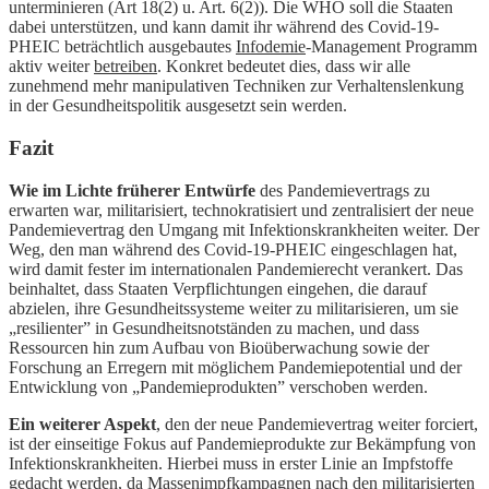
unterminieren (Art 18(2) u. Art. 6(2)). Die WHO soll die Staaten
dabei unterstützen, und kann damit ihr während des Covid-19-
PHEIC beträchtlich ausgebautes
Infodemie
-Management Programm
aktiv weiter
betreiben
. Konkret bedeutet dies, dass wir alle
zunehmend mehr manipulativen Techniken zur Verhaltenslenkung
in der Gesundheitspolitik ausgesetzt sein werden.
Fazit
Wie im Lichte früherer Entwürfe
des Pandemievertrags zu
erwarten war, militarisiert, technokratisiert und zentralisiert der neue
Pandemievertrag den Umgang mit Infektionskrankheiten weiter. Der
Weg, den man während des Covid-19-PHEIC eingeschlagen hat,
wird damit fester im internationalen Pandemierecht verankert. Das
beinhaltet, dass Staaten Verpflichtungen eingehen, die darauf
abzielen, ihre Gesundheitssysteme weiter zu militarisieren, um sie
„resilienter” in Gesundheitsnotständen zu machen, und dass
Ressourcen hin zum Aufbau von Bioüberwachung sowie der
Forschung an Erregern mit möglichem Pandemiepotential und der
Entwicklung von „Pandemieprodukten” verschoben werden.
Ein weiterer Aspekt
, den der neue Pandemievertrag weiter forciert,
ist der einseitige Fokus auf Pandemieprodukte zur Bekämpfung von
Infektionskrankheiten. Hierbei muss in erster Linie an Impfstoffe
gedacht werden, da Massenimpfkampagnen nach den militarisierten