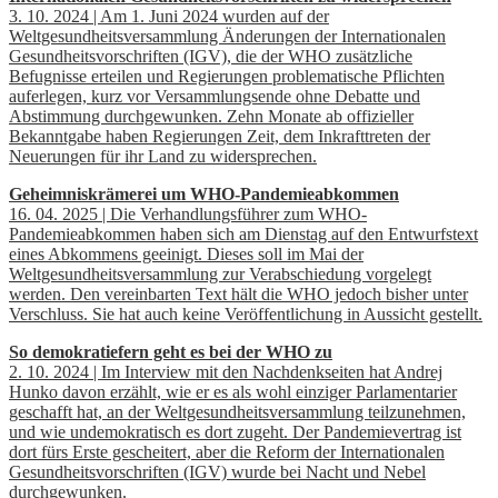
3. 10. 2024 | Am 1. Juni 2024 wurden auf der
Weltgesundheitsversammlung Änderungen der Internationalen
Gesundheitsvorschriften (IGV), die der WHO zusätzliche
Befugnisse erteilen und Regierungen problematische Pflichten
auferlegen, kurz vor Versammlungsende ohne Debatte und
Abstimmung durchgewunken. Zehn Monate ab offizieller
Bekanntgabe haben Regierungen Zeit, dem Inkrafttreten der
Neuerungen für ihr Land zu widersprechen.
Geheimniskrämerei um WHO-Pandemieabkommen
16. 04. 2025 | Die Verhandlungsführer zum WHO-
Pandemieabkommen haben sich am Dienstag auf den Entwurfstext
eines Abkommens geeinigt. Dieses soll im Mai der
Weltgesundheitsversammlung zur Verabschiedung vorgelegt
werden. Den vereinbarten Text hält die WHO jedoch bisher unter
Verschluss. Sie hat auch keine Veröffentlichung in Aussicht gestellt.
So demokratiefern geht es bei der WHO zu
2. 10. 2024 | Im Interview mit den Nachdenkseiten hat Andrej
Hunko davon erzählt, wie er es als wohl einziger Parlamentarier
geschafft hat, an der Weltgesundheitsversammlung teilzunehmen,
und wie undemokratisch es dort zugeht. Der Pandemievertrag ist
dort fürs Erste gescheitert, aber die Reform der Internationalen
Gesundheitsvorschriften (IGV) wurde bei Nacht und Nebel
durchgewunken.