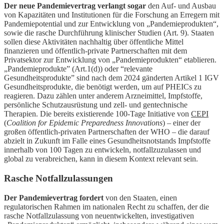
Der neue Pandemievertrag verlangt sogar
den Auf- und Ausbau
von Kapazitäten und Institutionen für die Forschung an Erregern mit
Pandemiepotential und zur Entwicklung von „Pandemieprodukten“,
sowie die rasche Durchführung klinischer Studien (Art. 9). Staaten
sollen diese Aktivitäten nachhaltig über öffentliche Mittel
finanzieren und öffentlich-private Partnerschaften mit dem
Privatsektor zur Entwicklung von „Pandemieprodukten“ etablieren.
„Pandemieprodukte” (Art.1(d)) oder “relevante
Gesundheitsprodukte” sind nach dem 2024 gänderten Artikel 1 IGV
Gesundheitsprodukte, die benötigt werden, um auf PHEICs zu
reagieren. Dazu zählen unter anderem Arzneimittel, Impfstoffe,
persönliche Schutzausrüstung und zell- und gentechnische
Therapien. Die bereits existierende 100-Tage Initiative von
CEPI
(
Coalition for Epidemic Preparedness Innovations
) – einer der
großen öffentlich-privaten Partnerschaften der WHO – die darauf
abzielt in Zukunft im Falle eines Gesundheitsnotstands Impfstoffe
innerhalb von 100 Tagen zu entwickeln, notfallzuzulassen und
global zu verabreichen, kann in diesem Kontext relevant sein.
Rasche Notfallzulassungen
Der Pandemievertrag fordert
von den Staaten, einen
regulatorischen Rahmen im nationalen Recht zu schaffen, der die
rasche Notfallzulassung von neuentwickelten, investigativen