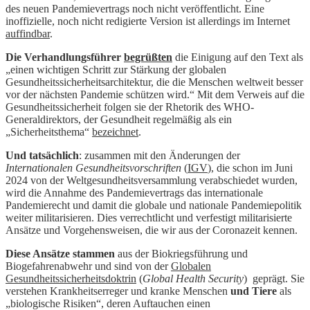
des neuen Pandemievertrags noch nicht veröffentlicht. Eine
inoffizielle, noch nicht redigierte Version ist allerdings im Internet
auffindbar
.
Die Verhandlungsführer
begrüßten
die Einigung auf den Text als
„einen wichtigen Schritt zur Stärkung der globalen
Gesundheitssicherheitsarchitektur, die die Menschen weltweit besser
vor der nächsten Pandemie schützen wird.“ Mit dem Verweis auf die
Gesundheitssicherheit folgen sie der Rhetorik des WHO-
Generaldirektors, der Gesundheit regelmäßig als ein
„Sicherheitsthema“
bezeichnet
.
Und tatsächlich
: zusammen mit den Änderungen der
Internationalen Gesundheitsvorschriften
(
IGV
), die schon im Juni
2024 von der Weltgesundheitsversammlung verabschiedet wurden,
wird die Annahme des Pandemievertrags das internationale
Pandemierecht und damit die globale und nationale Pandemiepolitik
weiter militarisieren. Dies verrechtlicht und verfestigt militarisierte
Ansätze und Vorgehensweisen, die wir aus der Coronazeit kennen.
Diese Ansätze stammen
aus der Biokriegsführung und
Biogefahrenabwehr und sind von der
Globalen
Gesundheitssicherheitsdoktrin
(
Global Health Security
) geprägt. Sie
verstehen Krankheitserreger und kranke Menschen
und Tiere
als
„biologische Risiken“, deren Auftauchen einen