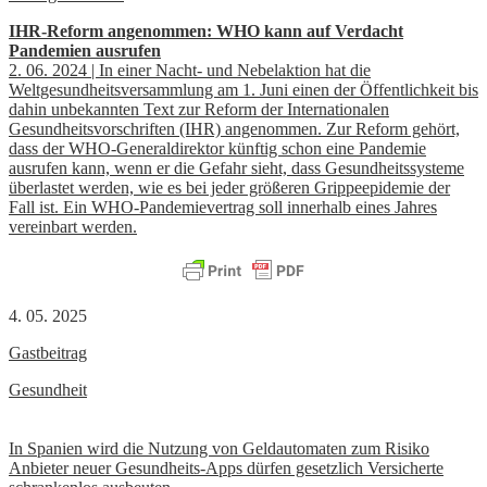
IHR-Reform angenommen: WHO kann auf Verdacht
Pandemien ausrufen
2. 06. 2024 | In einer Nacht- und Nebelaktion hat die
Weltgesundheitsversammlung am 1. Juni einen der Öffentlichkeit bis
dahin unbekannten Text zur Reform der Internationalen
Gesundheitsvorschriften (IHR) angenommen. Zur Reform gehört,
dass der WHO-Generaldirektor künftig schon eine Pandemie
ausrufen kann, wenn er die Gefahr sieht, dass Gesundheitssysteme
überlastet werden, wie es bei jeder größeren Grippeepidemie der
Fall ist. Ein WHO-Pandemievertrag soll innerhalb eines Jahres
vereinbart werden.
4. 05. 2025
Gastbeitrag
Gesundheit
Beitrags-
In Spanien wird die Nutzung von Geldautomaten zum Risiko
Anbieter neuer Gesundheits-Apps dürfen gesetzlich Versicherte
Navigation