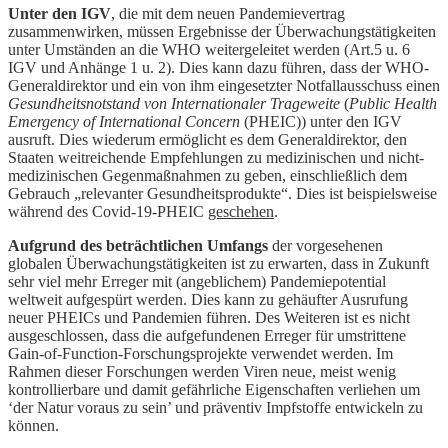
Unter den IGV
, die mit dem neuen Pandemievertrag
zusammenwirken, müssen Ergebnisse der Überwachungstätigkeiten
unter Umständen an die WHO weitergeleitet werden (Art.5 u. 6
IGV und Anhänge 1 u. 2). Dies kann dazu führen, dass der WHO-
Generaldirektor und ein von ihm eingesetzter Notfallausschuss einen
Gesundheitsnotstand von Internationaler Trageweite
(
Public Health
Emergency of International Concern
(PHEIC)) unter den IGV
ausruft. Dies wiederum ermöglicht es dem Generaldirektor, den
Staaten weitreichende Empfehlungen zu medizinischen und nicht-
medizinischen Gegenmaßnahmen zu geben, einschließlich dem
Gebrauch „relevanter Gesundheitsprodukte“. Dies ist beispielsweise
während des Covid-19-PHEIC
geschehen
.
Aufgrund des beträchtlichen Umfangs
der vorgesehenen
globalen Überwachungstätigkeiten ist zu erwarten, dass in Zukunft
sehr viel mehr Erreger mit (angeblichem) Pandemiepotential
weltweit aufgespürt werden. Dies kann zu gehäufter Ausrufung
neuer PHEICs und Pandemien führen. Des Weiteren ist es nicht
ausgeschlossen, dass die aufgefundenen Erreger für umstrittene
Gain-of-Function-Forschungsprojekte verwendet werden. Im
Rahmen dieser Forschungen werden Viren neue, meist wenig
kontrollierbare und damit gefährliche Eigenschaften verliehen um
‘der Natur voraus zu sein’ und präventiv Impfstoffe entwickeln zu
können.