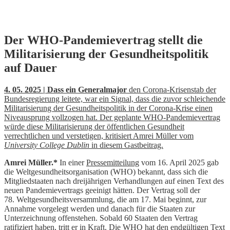
Skip
Der WHO-Pandemievertrag stellt die
to
Militarisierung der Gesundheitspolitik
content
auf Dauer
4. 05. 2025 | Dass ein Generalmajor
den Corona-Krisenstab der
Bundesregierung leitete, war ein Signal, dass die zuvor schleichende
Militarisierung der Gesundheitspolitik in der Corona-Krise einen
Niveausprung vollzogen hat. Der geplante WHO-Pandemievertrag
würde diese Militarisierung der öffentlichen Gesundheit
verrechtlichen und verstetigen, kritisiert Amrei Müller vom
University College Dublin
in diesem Gastbeitrag.
Amrei Müller.*
In einer
Pressemitteilung
vom 16. April 2025 gab
die Weltgesundheitsorganisation (WHO) bekannt, dass sich die
Mitgliedstaaten nach dreijährigen Verhandlungen auf einen Text des
neuen Pandemievertrags geeinigt hätten. Der Vertrag soll der
78. Weltgesundheitsversammlung, die am 17. Mai beginnt, zur
Annahme vorgelegt werden und danach für die Staaten zur
Unterzeichnung offenstehen. Sobald 60 Staaten den Vertrag
ratifiziert haben, tritt er in Kraft. Die WHO hat den endgültigen Text