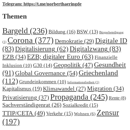
Telegram: https://t.me/norberthaeringde
Themen
Bargeld
(236)
Bildung
(16)
BSW
(13)
Bürgerbeteiligung
Corona
(377)
Digitale ID
Demokratie
(29)
(1)
(83)
Digitalzwang
(83)
Digitalisierung
(62)
EZB; digitaler Euro
(63)
EZB
(34)
Finanzielle
Gesundheit
Geopolitik
(47)
G30
(14)
Inklusion
(10)
(91)
Griechenland
Global Governance
(54)
(112)
Grundeinkommen
(10)
Informationsfreiheit
(1)
Migration
(34)
Klimawandel
(27)
Kapitalismus
(19)
Propaganda
(245)
Privatisierung
(37)
Rente
(8)
Sachverständigenrat
(26)
Sozialkredit
(15)
Zensur
TTIP/CETA
(49)
Verkehr
(15)
Wohnen
(6)
(197)