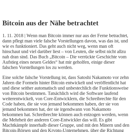
Skip
Bitcoin aus der Nähe betrachtet
to
content
1. 11. 2018 | Wenn man Bitcoin immer nur aus der Ferne betrachtet,
dann pflegt man viele falsche Vorstellungen davon, was das ist, und
wie es funktioniert. Das geht auch nicht weg, wenn man oft
hinschaut und viel darüber liest – von Leuten, die selbst nicht allzu
nah dran sind. Das Buch „Bitcoin – Die verrückte Geschichte vom
Aufstieg eines neuen Geldes“ hat mir geholfen, einige dieser
falschen Vorstellungen los zu werden.
Eine solche falsche Vorstellung ist, dass Satoshi Nakamoto vor zehn
Jahren die Formeln hinter Bitcoin entwickelt und veröffentlicht hat
und diese seither automatisch und unbestechlich die Funktionsweise
von Bitcoin bestimmen. Tatsächlich wird die Software laufend
weiterentwickelt, von Core-Entwicklern, die Schreibrechte für den
Code haben, die sie von jemand bekommen haben, der sie von
jemand bekommen hat, der sie irgendwann von Nakamoto
bekommen hat. Schreibrechte können auch entzogen werden, wenn
die Mehrheit der anderen Core-Entwickler das will. Es gibt
Machtkämpfe innerhalb dieser Gruppe, und mit den Minern und den
Bitcoin-Börsen und den Krypto-Unternehmen, über die Richtung