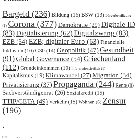
Bargeld
(236)
Bildung
(16)
BSW
(13)
Bürgerbeteiligung
Corona
(377)
Digitale ID
Demokratie
(29)
(1)
(83)
Digitalzwang
(83)
Digitalisierung
(62)
EZB; digitaler Euro
(63)
EZB
(34)
Finanzielle
Gesundheit
Geopolitik
(47)
G30
(14)
Inklusion
(10)
(91)
Griechenland
Global Governance
(54)
(112)
Grundeinkommen
(10)
Informationsfreiheit
(1)
Migration
(34)
Klimawandel
(27)
Kapitalismus
(19)
Propaganda
(244)
Privatisierung
(37)
Rente
(8)
Sachverständigenrat
(26)
Sozialkredit
(15)
Zensur
TTIP/CETA
(49)
Verkehr
(15)
Wohnen
(6)
(196)
.