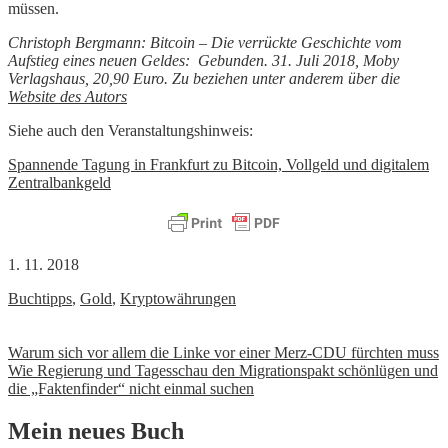
müssen.
Christoph Bergmann: Bitcoin – Die verrückte Geschichte vom
Aufstieg eines neuen Geldes: Gebunden. 31. Juli 2018, Moby
Verlagshaus, 20,90 Euro. Zu beziehen unter anderem über die
Website des Autors
Siehe auch den Veranstaltungshinweis:
Spannende Tagung in Frankfurt zu Bitcoin, Vollgeld und digitalem
Zentralbankgeld
1. 11. 2018
Buchtipps
,
Gold
,
Kryptowährungen
Beitrags-
Warum sich vor allem die Linke vor einer Merz-CDU fürchten muss
Wie Regierung und Tagesschau den Migrationspakt schönlügen und
Navigation
die „Faktenfinder“ nicht einmal suchen
Mein neues Buch