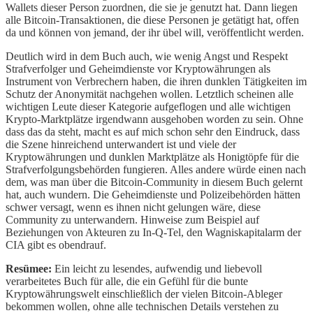
Wallets dieser Person zuordnen, die sie je genutzt hat. Dann liegen
alle Bitcoin-Transaktionen, die diese Personen je getätigt hat, offen
da und können von jemand, der ihr übel will, veröffentlicht werden.
Deutlich wird in dem Buch auch, wie wenig Angst und Respekt
Strafverfolger und Geheimdienste vor Kryptowährungen als
Instrument von Verbrechern haben, die ihren dunklen Tätigkeiten im
Schutz der Anonymität nachgehen wollen. Letztlich scheinen alle
wichtigen Leute dieser Kategorie aufgeflogen und alle wichtigen
Krypto-Marktplätze irgendwann ausgehoben worden zu sein. Ohne
dass das da steht, macht es auf mich schon sehr den Eindruck, dass
die Szene hinreichend unterwandert ist und viele der
Kryptowährungen und dunklen Marktplätze als Honigtöpfe für die
Strafverfolgungsbehörden fungieren. Alles andere würde einen nach
dem, was man über die Bitcoin-Community in diesem Buch gelernt
hat, auch wundern. Die Geheimdienste und Polizeibehörden hätten
schwer versagt, wenn es ihnen nicht gelungen wäre, diese
Community zu unterwandern. Hinweise zum Beispiel auf
Beziehungen von Akteuren zu In-Q-Tel, den Wagniskapitalarm der
CIA gibt es obendrauf.
Resümee:
Ein leicht zu lesendes, aufwendig und liebevoll
verarbeitetes Buch für alle, die ein Gefühl für die bunte
Kryptowährungswelt einschließlich der vielen Bitcoin-Ableger
bekommen wollen, ohne alle technischen Details verstehen zu