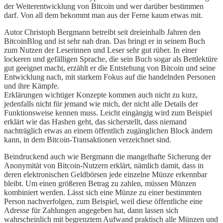
der Weiterentwicklung von Bitcoin und wer darüber bestimmen
darf. Von all dem bekommt man aus der Ferne kaum etwas mit.
Autor Christoph Bergmann betreibt seit dreieinhalb Jahren den
BitcoinBlog und ist sehr nah dran. Das bringt er in seinem Buch
zum Nutzen der Leserinnen und Leser sehr gut rüber. In einer
lockeren und gefälligen Sprache, die sein Buch sogar als Bettlektüre
gut geeignet macht, erzählt er die Entstehung von Bitcoin und seine
Entwicklung nach, mit starkem Fokus auf die handelnden Personen
und ihre Kämpfe.
Erklärungen wichtiger Konzepte kommen auch nicht zu kurz,
jedenfalls nicht für jemand wie mich, der nicht alle Details der
Funktionsweise kennen muss. Leicht eingängig wird zum Beispiel
erklärt wie das Hashen geht, das sicherstellt, dass niemand
nachträglich etwas an einem öffentlich zugänglichen Block ändern
kann, in dem Bitcoin-Transaktionen verzeichnet sind.
Beindruckend auch wie Bergmann die mangelhafte Sicherung der
Anonymität von Bitcoin-Nutzern erklärt, nämlich damit, dass in
deren elektronischen Geldbörsen jede einzelne Münze erkennbar
bleibt. Um einen größeren Betrag zu zahlen, müssen Münzen
kombiniert werden. Lässt sich eine Münze zu einer bestimmten
Person nachverfolgen, zum Beispiel, weil diese öffentliche eine
Adresse für Zahlungen angegeben hat, dann lassen sich
wahrscheinlich mit begrenztem Aufwand praktisch alle Münzen und