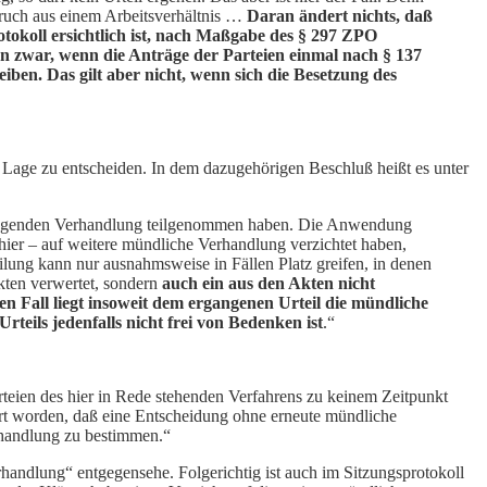
pruch aus einem Arbeitsverhältnis …
Daran ändert nichts, daß
tokoll ersichtlich ist, nach Maßgabe des § 297 ZPO
n zwar, wenn die Anträge der Parteien einmal nach § 137
ben. Das gilt aber nicht, wenn sich die Besetzung des
n Lage zu entscheiden. In dem dazugehörigen Beschluß heißt es unter
deliegenden Verhandlung teilgenommen haben. Die Anwendung
e hier – auf weitere mündliche Verhandlung verzichtet haben,
lung kann nur ausnahmsweise in Fällen Platz greifen, in denen
Akten verwertet, sondern
auch ein aus den Akten nicht
n Fall liegt insoweit dem ergangenen Urteil die mündliche
eils jedenfalls nicht frei von Bedenken ist
.“
rteien des hier in Rede stehenden Verfahrens zu keinem Zeitpunkt
hrt worden, daß eine Entscheidung ohne erneute mündliche
erhandlung zu bestimmen.“
handlung“ entgegensehe. Folgerichtig ist auch im Sitzungsprotokoll