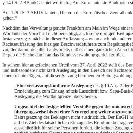
§ 14 I S. 2 BBankG lautet wörtlich: „Auf Euro lautende Banknoten si
Art. 128 I S. 3 AEUV lautet: „Die von der Europäischen Zentralbank
gelten.“
Nachdem das Verwaltungsgericht Frankfurt am Main im Wege einer tel
Wortlauts der Vorschrift nicht berechtigt, auch seine dortigen Beitr
Instanzenzug zunächst in dieser Auffassung – wenn auch mit anderer 
Rechtsauffassung des hiesigen Beschwerdeführers zum Regelungsbefe
vor, der darauf detailliert antwortete, daß es einen gänzlichen Aussch
Er gab die Sache damit an das Bundesverwaltungsgericht zurück.
In seinem hier angefochtenen Urteil vom 27. April 2022 stellt das Bu
und insbesondere nicht kraft Auslegung in den Bereich der Rechtsord
einem rechtmäßigen, auf dieser Satzung beruhenden Beitragszahlungsb
„
Eine verfassungskonforme Auslegung
des § 10 Abs. 2 der 
Ermächtigung zum Einzug mittels Lastschrift bzw. Sepa-Basis
Auslegung die Wortlautgrenze überscheiten.
Ungeachtet der festgestellten Verstöße gegen die unionsre
übergangsweise bis zu einer Neuregelung weiter anzuwen
Beitragsatzung des Beklagten nicht ausdrücklich. Der EuGH ha
auf das Ziel des tatsächlichen Einzugs des Rundfunkbeitrags ve
ausschließlich für solche Personen fordert, die keinen Zugang