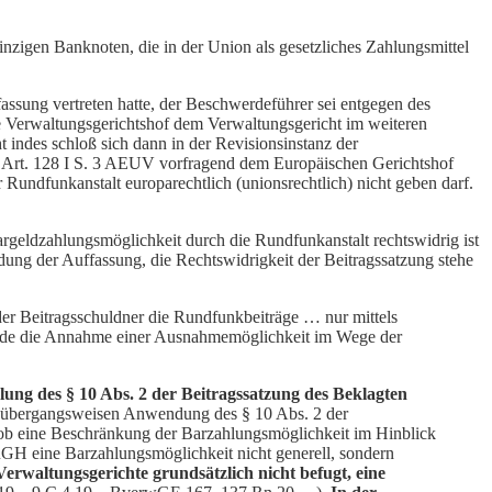
zigen Banknoten, die in der Union als gesetzliches Zahlungsmittel
ssung vertreten hatte, der Beschwerdeführer sei entgegen des
che Verwaltungsgerichtshof dem Verwaltungsgericht im weiteren
indes schloß sich dann in der Revisionsinstanz der
f Art. 128 I S. 3 AEUV vorfragend dem Europäischen Gerichtshof
r Rundfunkanstalt europarechtlich (unionsrechtlich) nicht geben darf.
argeldzahlungsmöglichkeit durch die Rundfunkanstalt rechtswidrig ist
dung der Auffassung, die Rechtswidrigkeit der Beitragssatzung stehe
er Beitragsschuldner die Rundfunkbeiträge … nur mittels
würde die Annahme einer Ausnahmemöglichkeit im Wege der
ung des § 10 Abs. 2 der Beitragssatzung des Beklagten
r übergangsweisen Anwendung des § 10 Abs. 2 der
, ob eine Beschränkung der Barzahlungsmöglichkeit im Hinblick
EuGH eine Barzahlungsmöglichkeit nicht generell, sondern
erwaltungsgerichte grundsätzlich nicht befugt, eine