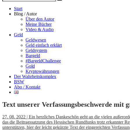
Suche
nach
Start
Blog / Autor
Über den Autor
Meine Bücher
Video & Audio
Geld
Geldwesen
Geld einfach erklärt
Geldsystem
Bargeld
#BargeldChallenge
Gold
Kryptowährungen
Der Wahrheitskomplex
BSW
Abo / Kontakt
Text unserer Verfassungsbeschwerde mit g
27. 08. 2022 | Ein herzliches Dankeschön geht an die vielen außeror
das die Beitragssatzung des Hessischen Rundfunks trotz erkannter Rech
unterstützen, hier der leicht gekürzte Text der eingereichten Verfass