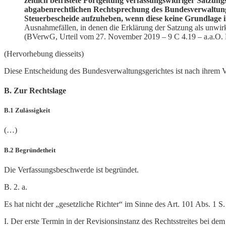
zeitlich befristete Fortgeltung verfassungswidriger Satz
abgabenrechtlichen Rechtsprechung des Bundesverwaltungsg
Steuerbescheide aufzuheben, wenn diese keine Grundlage in
Ausnahmefällen, in denen die Erklärung der Satzung als unwir
(BVerwG, Urteil vom 27. November 2019 – 9 C 4.19 – a.a.O.
(Hervorhebung diesseits)
Diese Entscheidung des Bundesverwaltungsgerichtes ist nach ihrem Ve
B. Zur Rechtslage
B.1 Zulässigkeit
(…)
B.2 Begründetheit
Die Verfassungsbeschwerde ist begründet.
B. 2. a.
Es hat nicht der „gesetzliche Richter“ im Sinne des Art. 101 Abs. 1 S. 
I. Der erste Termin in der Revisionsinstanz des Rechtsstreites bei 