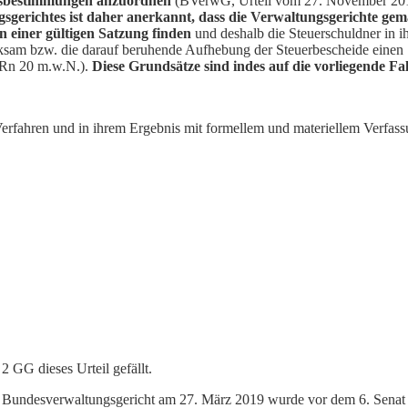
ungsbestimmungen anzuordnen
(BVerwG, Urteil vom 27. November 20
erichtes ist daher anerkannt, dass die Verwaltungsgerichte gemä
 einer gültigen Satzung finden
und deshalb die Steuerschuldner in ih
ksam bzw. die darauf beruhende Aufhebung der Steuerbescheide einen ‚
 Rn 20 m.w.N.).
Diese Grundsätze sind indes auf die vorliegende Fal
rfahren und in ihrem Ergebnis mit formellem und materiellem Verfassu
2 GG dieses Urteil gefällt.
dem Bundesverwaltungsgericht am 27. März 2019 wurde vor dem 6. Senat