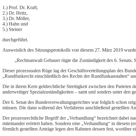
1.) Prof. Dr. Kraft,
2.) Dr. Heitz,
3.) Dr. Möller,
4.) Hahn und
5.) Steiner
durchgeführt.
Ausweislich des Sitzungsprotokolls von diesem 27. März 2019 wurden 
„Rechtsanwalt Gebauer rügte die Zuständigkeit des 6. Senats. 
Dieser prozessualen Rüge lag der Geschäftsverteilungsplan des Bunde
„Rundfunkrecht einschließlich des Rechts der Rundfunkanstalten“ und
Die in ihrem Kern geldrechtliche Streitigkeit zwischen den Parteien 
anderweitiger Spezialzuständigkeiten – samt und sonders unter den ge
Der 6. Senat des Bundesverwaltungsgerichtes war folglich schon origi
müssen. Die dann während des Verfahrens anschließend gestellten Ant
Der prozessrechtliche Begriff der „Verhandlung“ bezeichnet dabei nac
miteinander erörtert haben. Sondern eine „Verhandlung“ in diesem (en
förmlich gestellten Anträge legen den Rahmen dessen fest, worüber ei