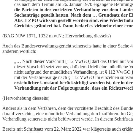
das nach dem Termin am 26. Januar 1970 ergangene Berufungsur
die Parteien in der vorletzten Verhandlung vor dem Landes
Sachanträge gestellt hatten. Nach dem … Grundsatz der Ei
Abs. 1 ZPO wirksam gestellt worden sind, eine Wiederholun
Gerichtes geändert hat. Dann bedarf es vielmehr einer ern
(BAG NJW 1971, 1332 m.w.N.; Hervorhebung diesseits)
Auch das Bundesverwaltungsgericht seinerseits hatte in einer Sache 
anderem wörtlich:
„… Nach dieser Vorschrift [112 VwGO] darf das Urteil nur vo
dieser Vorschrift setzt voraus, daß dem Urteil eine mündliche V
nicht aufgrund der mündlichen Verhandlung, ist § 112 VwGO jed
mit der Verfahrensrüge nach § 112 VwGO im einzelnen substantii
ersichtlicher Umstand berücksichtigt worden ist, der in d
Verhandlung mit der Folge zugrunde, dass ein Richterwech
(Hervorhebung diesseits)
Anders als in dem Verfahren, dem der vorzitierte Beschluß des Bunde
darauf verzichtet, eine mündliche Verhandlung durchzuführen. Im Geg
Verhandlung seinerseits nicht befürwortet werde. In diesem Schrifts
Bereits mit Schriftsatz vom 22. März 2022 war klägerseits auch erkl