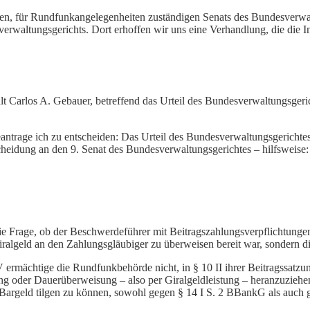
en, für Rundfunkangelegenheiten zuständigen Senats des Bundesverwa
rwaltungsgerichts. Dort erhoffen wir uns eine Verhandlung, die die 
lt Carlos A. Gebauer, betreffend das Urteil des Bundesverwaltungsgeri
ntrage ich zu entscheiden: Das Urteil des Bundesverwaltungsgericht
cheidung an den 9. Senat des Bundesverwaltungsgerichtes – hilfsweise
ie Frage, ob der Beschwerdeführer mit Beitragszahlungsverpflichtungen
algeld an den Zahlungsgläubiger zu überweisen bereit war, sondern di
V ermächtige die Rundfunkbehörde nicht, in § 10 II ihrer Beitragssat
ng oder Dauerüberweisung – also per Giralgeldleistung – heranzuziehe
 Bargeld tilgen zu können, sowohl gegen § 14 I S. 2 BBankG als auch 