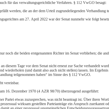
auch für das verwaltungsgerichtliche Verfahren. § 112 VwGO besagt:
gefällt werden, die an der dem Urteil zugrundeliegenden Verhandlung
gsgerichtes am 27. April 2022 war der Senat nunmehr wie folgt besetz
r noch die beiden erstgenannten Richter im Senat verblieben; die ande
ß an diesem Tage vor dem Senat nicht erneut zur Sache verhandelt wurd
iederholen (und damit also auch nicht stellen) lassen. Im Ergebnis hab
erhandlung teilgenommen haben“ im Sinne des § 112 VwGO.
ht vereinbar.
ts am 16. Dezember 1970 (4 AZR 98/70) überzeugend ausgeführt:
ner Partei etwas zuzusprechen, was nicht beantragt ist. Über ihren Wort
prozessual wirksam gestellten Parteianträge ein Anspruch zuerkannt 
 damit an einer prozessual unumgänglichen Entscheidungsvoraussetzung, 