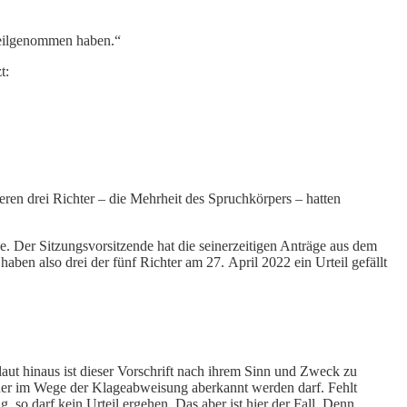
 teilgenommen haben.“
t:
ren drei Richter – die Mehrheit des Spruchkörpers – hatten
e. Der Sitzungsvorsitzende hat die seinerzeitigen Anträge aus dem
en also drei der fünf Richter am 27. April 2022 ein Urteil gefällt
laut hinaus ist dieser Vorschrift nach ihrem Sinn und Zweck zu
oder im Wege der Klageabweisung aberkannt werden darf. Fehlt
so darf kein Urteil ergehen. Das aber ist hier der Fall. Denn