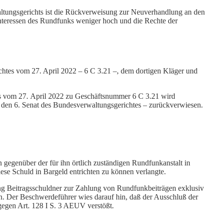
ltungsgerichts ist die Rückverweisung zur Neuverhandlung an den
Interessen des Rundfunks weniger hoch und die Rechte der
chtes vom 27. April 2022 – 6 C 3.21 –, dem dortigen Kläger und
es vom 27. April 2022 zu Geschäftsnummer 6 C 3.21 wird
: den 6. Senat des Bundesverwaltungsgerichtes – zurückverwiesen.
 gegenüber der für ihn örtlich zuständigen Rundfunkanstalt in
ese Schuld in Bargeld entrichten zu können verlangte.
zung Beitragsschuldner zur Zahlung von Rundfunkbeiträgen exklusiv
n. Der Beschwerdeführer wies darauf hin, daß der Ausschluß der
gegen Art. 128 I S. 3 AEUV verstößt.