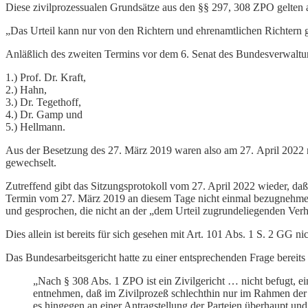
Diese zivilprozessualen Grundsätze aus den §§ 297, 308 ZPO gelten 
„Das Urteil kann nur von den Richtern und ehrenamtlichen Richtern 
Anläßlich des zweiten Termins vor dem 6. Senat des Bundesverwaltun
1.) Prof. Dr. Kraft,
2.) Hahn,
3.) Dr. Tegethoff,
4.) Dr. Gamp und
5.) Hellmann.
Aus der Besetzung des 27. März 2019 waren also am 27. April 2022 nu
gewechselt.
Zutreffend gibt das Sitzungsprotokoll vom 27. April 2022 wieder, da
Termin vom 27. März 2019 an diesem Tage nicht einmal bezugnehmend w
und gesprochen, die nicht an der „dem Urteil zugrundeliegenden V
Dies allein ist bereits für sich gesehen mit Art. 101 Abs. 1 S. 2 GG nic
Das Bundesarbeitsgericht hatte zu einer entsprechenden Frage berei
„Nach § 308 Abs. 1 ZPO ist ein Zivilgericht … nicht befugt, ei
entnehmen, daß im Zivilprozeß schlechthin nur im Rahmen der 
es hingegen an einer Antragstellung der Parteien überhaupt und