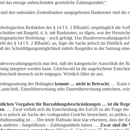
nd das einzige unbeschränkte gesetzliche Zahlungsmittel.“
 und den nationalen Zentralbanken ausgegebenen Banknoten sind die ein
eologischen Reduktion des § 14 I S. 2 BBankG ursprünglich die Auffa
agsschulden mit Bargeld, d. h. mit Banknoten, zu tilgen, war der Hessis
dogmatischer Herleitung – noch gefolgt. Das Bundesverwaltungsgericht 
hl des § 14 I S. 2 BBankG an, legte die Sache jedoch im Hinblick au
luß der Schuldtilgungsmöglichkeit mittels Bargeldes in der Satzung eine
ndesverwaltungsgericht nun fest, daß der kategorische Ausschluß der B
nung integriert werden kann. Gleichwohl ist die angefochtene Entschei
escheid dennoch nicht entgegen. Wörtlich führt sie aus:
Beitragssatzung des Beklagten
kommt … nicht in Betracht
, … Kann d
-Lastschrift, Einzelüberweisung oder Dauerüberweisung entrichten, 
chtlichen Vorgaben für Barzahlungsbeschränkungen … ist die Regel
den
. … Zwar verhält sich die Entscheidung des EuGH zu der Frage de
t es jedoch als Sache des vorlegenden Gerichts bezeichnet, zu prüfen
rhältnismäßig ist … Der letzte Halbsatz lässt klar erkennen, dass der 
 zu anderen – bargeldlosen – Zahlungsmitteln haben. …
Zwar sind die V