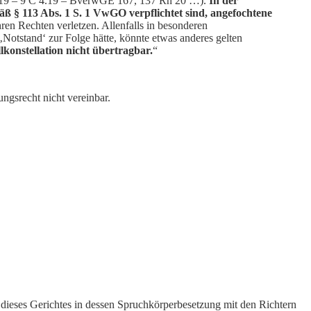
19 – 9 C 4.19 – BverwGE 167, 137 Rn 20 …).
In der
ß § 113 Abs. 1 S. 1 VwGO verpflichtet sind, angefochtene
ren Rechten verletzen. Allenfalls in besonderen
Notstand‘ zur Folge hätte, könnte etwas anderes gelten
lkonstellation nicht übertragbar.
“
ngsrecht nicht vereinbar.
 dieses Gerichtes in dessen Spruchkörperbesetzung mit den Richtern