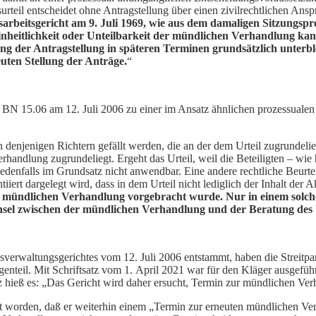
teil entscheidet ohne Antragstellung über einen zivilrechtlichen Ans
arbeitsgericht am 9. Juli 1969, wie aus dem damaligen Sitzungspro
nheitlichkeit oder Unteilbarkeit der mündlichen Verhandlung kan
g der Antragstellung in späteren Terminen grundsätzlich unterblei
euten Stellung der Anträge.
“
4 BN 15.06 am 12. Juli 2006 zu einer im Ansatz ähnlichen prozessuale
n denjenigen Richtern gefällt werden, die an der dem Urteil zugrun
erhandlung zugrundeliegt. Ergeht das Urteil, weil die Beteiligten – wi
enfalls im Grundsatz nicht anwendbar. Eine andere rechtliche Beurtei
ert dargelegt wird, dass in dem Urteil nicht lediglich der Inhalt der 
er mündlichen Verhandlung vorgebracht wurde. Nur in einem solche
sel zwischen der mündlichen Verhandlung und der Beratung des Urt
sverwaltungsgerichtes vom 12. Juli 2006 entstammt, haben die Streitpa
enteil. Mit Schriftsatz vom 1. April 2021 war für den Kläger ausgefü
atz hieß es: „Das Gericht wird daher ersucht, Termin zur mündlichen V
ärt worden, daß er weiterhin einem „Termin zur erneuten mündlichen Ver