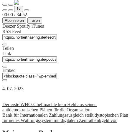
Abspielen
Pause
1x
Lautstärke
10
30
00:00
/
34:52
Sekunden
Sekunden
Abonnieren
Teilen
zurück
vorwärts
Deezer
Spotify
iTunes
RSS Feed
Teilen
Link
Embed
4. 07. 2023
Beitrags-
Der erste WHO-Chef machte kein Hehl aus seinen
antidemokratischen Plänen für die Organisation
Navigation
Bank für Internationalen Zahlungsausgleich stellt dystopischen Plan
für neues Währungssystem mit digitalem Zentralbankgeld vor