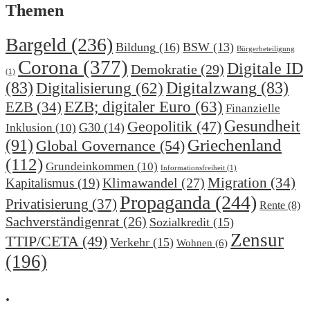
Themen
Bargeld
(236)
Bildung
(16)
BSW
(13)
Bürgerbeteiligung
Corona
(377)
Digitale ID
Demokratie
(29)
(1)
(83)
Digitalzwang
(83)
Digitalisierung
(62)
EZB; digitaler Euro
(63)
EZB
(34)
Finanzielle
Gesundheit
Geopolitik
(47)
G30
(14)
Inklusion
(10)
(91)
Griechenland
Global Governance
(54)
(112)
Grundeinkommen
(10)
Informationsfreiheit
(1)
Migration
(34)
Klimawandel
(27)
Kapitalismus
(19)
Propaganda
(244)
Privatisierung
(37)
Rente
(8)
Sachverständigenrat
(26)
Sozialkredit
(15)
Zensur
TTIP/CETA
(49)
Verkehr
(15)
Wohnen
(6)
(196)
.