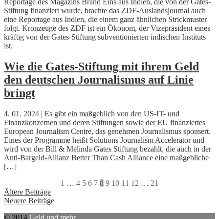
Reportage des Magazins Brand Eins aus Indien, die von der Gates-
Stiftung finanziert wurde, brachte das ZDF-Auslandsjournal auch
eine Reportage aus Indien, die einem ganz ähnlichen Strickmuster
folgt. Kronzeuge des ZDF ist ein Ökonom, der Vizepräsident eines
kräftig von der Gates-Stiftung subventionierten indischen Instituts
ist.
Wie die Gates-Stiftung mit ihrem Geld
den deutschen Journalismus auf Linie
bringt
4. 01. 2024 | Es gibt ein maßgeblich von den US-IT- und
Finanzkonzernen und deren Stiftungen sowie der EU finanziertes
European Journalism Centre, das genehmen Journalismus sponsert.
Eines der Programme heißt Solutions Journalism Accelerator und
wird von der Bill & Melinda Gates Stiftung bezahlt, die auch in der
Anti-Bargeld-Allianz Better Than Cash Alliance eine maßgebliche
[…]
1
…
4
5
6
7
8
9
10
11
12
…
21
Beitragsnavigation
Ältere Beiträge
Neuere Beiträge
© 2014
Geld und mehr