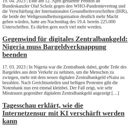
19. 04. 2023 | Eine am 12. April gestartete Petition an
Bundeskanzler Olaf Scholz gegen den WHO-Pandemievertrag und
die Verschärfung der Internationalen Gesundheitsvorschriften (IHR),
die beide der Weltgesundheitsorganisation deutlich mehr Macht
geben würden, hatte am Nachmittag des 19.4. bereits 225.000
Unterschriften. Es dürfen gern noch viel mehr werden.
Gegenwind für digitales Zentralbankgeld:
Nigeria muss Bargeldverknappung
beenden
17. 03. 2023 | In Nigeria war die Zentralbank dabei, große Teile des
Bargeldes aus dem Verkehr zu nehmen, um die Menschen zu
zwingen, mehr mit dem neuen digitalen Zentralbankgeld eNaira zu
bezahlen. Nach Gerichtsurteilen und heftigen Protesten gibt die
Notenbank nun erst einmal kleinbei. Der Fall zeigt, wie sehr
Misstrauen gegenüber digitalem Zentralbankgeld angezeigt […]
Tagesschau erklärt, wie die
Internetzensur mit KI verschärft werden
kann