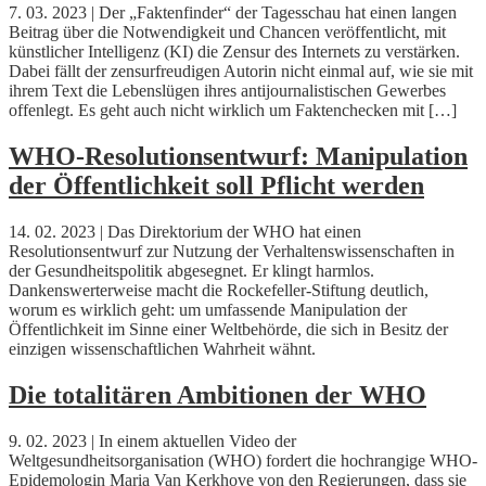
7. 03. 2023 | Der „Faktenfinder“ der Tagesschau hat einen langen
Beitrag über die Notwendigkeit und Chancen veröffentlicht, mit
künstlicher Intelligenz (KI) die Zensur des Internets zu verstärken.
Dabei fällt der zensurfreudigen Autorin nicht einmal auf, wie sie mit
ihrem Text die Lebenslügen ihres antijournalistischen Gewerbes
offenlegt. Es geht auch nicht wirklich um Faktenchecken mit […]
WHO-Resolutionsentwurf: Manipulation
der Öffentlichkeit soll Pflicht werden
14. 02. 2023 | Das Direktorium der WHO hat einen
Resolutionsentwurf zur Nutzung der Verhaltenswissenschaften in
der Gesundheitspolitik abgesegnet. Er klingt harmlos.
Dankenswerterweise macht die Rockefeller-Stiftung deutlich,
worum es wirklich geht: um umfassende Manipulation der
Öffentlichkeit im Sinne einer Weltbehörde, die sich in Besitz der
einzigen wissenschaftlichen Wahrheit wähnt.
Die totalitären Ambitionen der WHO
9. 02. 2023 | In einem aktuellen Video der
Weltgesundheitsorganisation (WHO) fordert die hochrangige WHO-
Epidemologin Maria Van Kerkhove von den Regierungen, dass sie