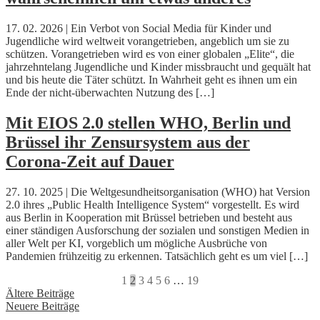
17. 02. 2026 | Ein Verbot von Social Media für Kinder und
Jugendliche wird weltweit vorangetrieben, angeblich um sie zu
schützen. Vorangetrieben wird es von einer globalen „Elite“, die
jahrzehntelang Jugendliche und Kinder missbraucht und gequält hat
und bis heute die Täter schützt. In Wahrheit geht es ihnen um ein
Ende der nicht-überwachten Nutzung des […]
Mit EIOS 2.0 stellen WHO, Berlin und
Brüssel ihr Zensursystem aus der
Corona-Zeit auf Dauer
27. 10. 2025 | Die Weltgesundheitsorganisation (WHO) hat Version
2.0 ihres „Public Health Intelligence System“ vorgestellt. Es wird
aus Berlin in Kooperation mit Brüssel betrieben und besteht aus
einer ständigen Ausforschung der sozialen und sonstigen Medien in
aller Welt per KI, vorgeblich um mögliche Ausbrüche von
Pandemien frühzeitig zu erkennen. Tatsächlich geht es um viel […]
1
2
3
4
5
6
…
19
Beitragsnavigation
Ältere Beiträge
Neuere Beiträge